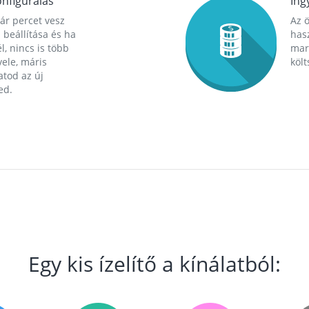
nfigurálás
Ing
ár percet vesz
Az 
 beállítása és ha
hasz
l, nincs is több
mara
ele, máris
költ
tod az új
ed.
Egy kis ízelítő a kínálatból: