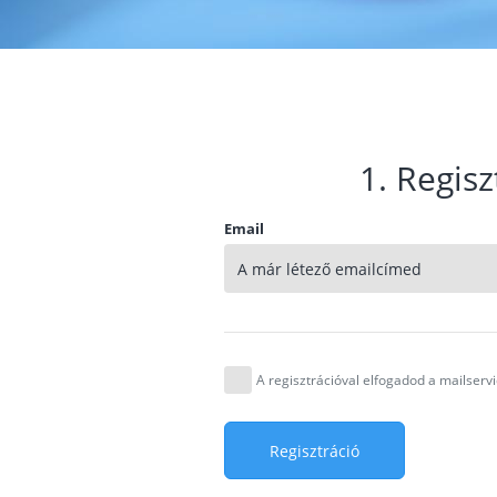
1. Regisz
Email
A regisztrációval elfogadod a mailser
Regisztráció