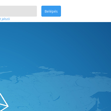
Belépés
t jelszó