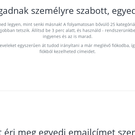
gadnak személyre szabott, egyed
címed legyen, mint senki másnak! A folyamatosan bővülő 25 kategóri
egjobban tetszik. Állítsd be 3 perc alatt, és használd - rendszerü
ingyenes és az is marad.
leveleket egyszerűen át tudod irányítani a már meglévő fiókodba, í
fiókból kezelheted címeidet.
t éri meg egyedi emailcímet szer