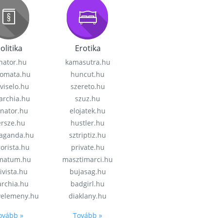
olitika
Erotika
nator.hu
kamasutra.hu
lomata.hu
huncut.hu
viselo.hu
szereto.hu
garchia.hu
szuz.hu
enator.hu
elojatek.hu
rsze.hu
hustler.hu
aganda.hu
sztriptiz.hu
rorista.hu
private.hu
imatum.hu
masztimarci.hu
ivista.hu
bujasag.hu
archia.hu
badgirl.hu
velemeny.hu
diaklany.hu
ovább »
Tovább »