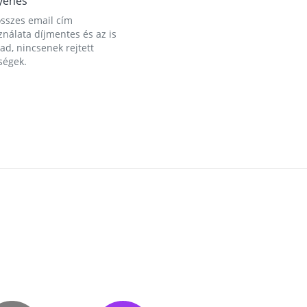
yenes
összes email cím
nálata díjmentes és az is
d, nincsenek rejtett
ségek.