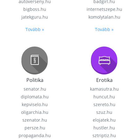
autoverseny.hu
badgirl.hu
bigboss.hu
internetszepe.hu
jatekguru.hu
komolytalan.hu
Tovább »
Tovább »
Politika
Erotika
senator.hu
kamasutra.hu
diplomata.hu
huncut.hu
kepviselo.hu
szereto.hu
oligarchia.hu
szuz.hu
szenator.hu
elojatek.hu
persze.hu
hustler.hu
propaganda.hu
sztriptiz.hu