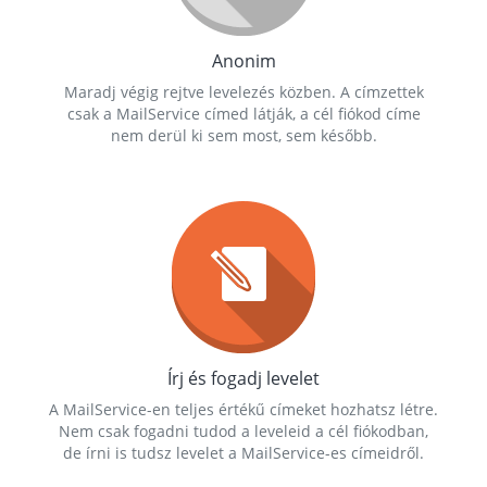
Anonim
Maradj végig rejtve levelezés közben. A címzettek
csak a MailService címed látják, a cél fiókod címe
nem derül ki sem most, sem később.
Írj és fogadj levelet
A MailService-en teljes értékű címeket hozhatsz létre.
Nem csak fogadni tudod a leveleid a cél fiókodban,
de írni is tudsz levelet a MailService-es címeidről.