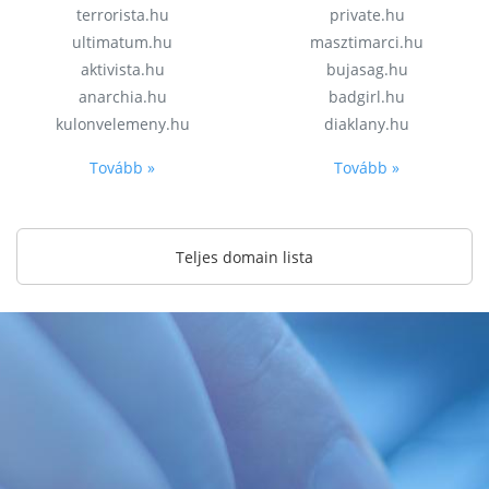
terrorista.hu
private.hu
ultimatum.hu
masztimarci.hu
aktivista.hu
bujasag.hu
anarchia.hu
badgirl.hu
kulonvelemeny.hu
diaklany.hu
Tovább »
Tovább »
Teljes domain lista