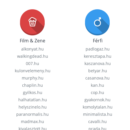
Film & Zene
Férfi
alkonyat.hu
padlogaz.hu
walkingdead.hu
keresztapa.hu
007.hu
kaszanova.hu
kulonvelemeny.hu
betyar.hu
murphy.hu
casanova.hu
chaplin.hu
kan.hu
gyilkos.hu
cop.hu
halhatatlan.hu
gyakornok.hu
helyszinelo.hu
komolytalan.hu
paranormalis.hu
minimalista.hu
madmax.hu
cavalli.hu
kivalasztott.hu
prada.hu