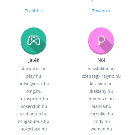
Tovább »
Tovább »
Játék
Női
starpoker.hu
missbikini.hu
play.hu
szepsegkiralyno.hu
hulyegyerek.hu
kiralyno.hu
omg.hu
diaklany.hu
texaspoker.hu
bombazo.hu
pokerclub.hu
bianca.hu
szabadulo.hu
veronika.hu
zsugabubus.hu
cindy.hu
pokerface.hu
woman.hu