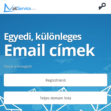
Egyedi, különleges
Email címek
Tűnj ki a tömegből!
Regisztráció
Teljes domain lista