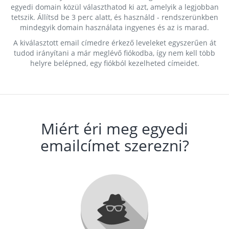
egyedi domain közül választhatod ki azt, amelyik a legjobban
tetszik. Állítsd be 3 perc alatt, és használd - rendszerünkben
mindegyik domain használata ingyenes és az is marad.
A kiválasztott email címedre érkező leveleket egyszerűen át
tudod irányítani a már meglévő fiókodba, így nem kell több
helyre belépned, egy fiókból kezelheted címeidet.
Miért éri meg egyedi
emailcímet szerezni?