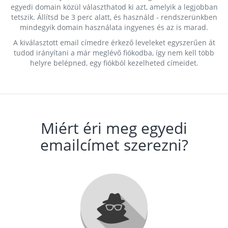
egyedi domain közül választhatod ki azt, amelyik a legjobban
tetszik. Állítsd be 3 perc alatt, és használd - rendszerünkben
mindegyik domain használata ingyenes és az is marad.
A kiválasztott email címedre érkező leveleket egyszerűen át
tudod irányítani a már meglévő fiókodba, így nem kell több
helyre belépned, egy fiókból kezelheted címeidet.
Miért éri meg egyedi
emailcímet szerezni?