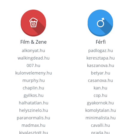
Film & Zene
Férfi
alkonyat.hu
padlogaz.hu
walkingdead.hu
keresztapa.hu
007.hu
kaszanova.hu
kulonvelemeny.hu
betyar.hu
murphy.hu
casanova.hu
chaplin.hu
kan.hu
gyilkos.hu
cop.hu
halhatatlan.hu
gyakornok.hu
helyszinelo.hu
komolytalan.hu
paranormalis.hu
minimalista.hu
madmax.hu
cavalli.hu
kivalasztott.hu
prada.hu