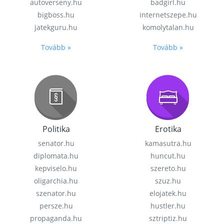
autoverseny.hu
badgirl.hu
bigboss.hu
internetszepe.hu
jatekguru.hu
komolytalan.hu
Tovább »
Tovább »
Politika
Erotika
senator.hu
kamasutra.hu
diplomata.hu
huncut.hu
kepviselo.hu
szereto.hu
oligarchia.hu
szuz.hu
szenator.hu
elojatek.hu
persze.hu
hustler.hu
propaganda.hu
sztriptiz.hu