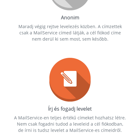
Anonim
Maradj végig rejtve levelezés közben. A címzettek
csak a MailService címed látják, a cél fiókod címe
nem derül ki sem most, sem később.
Írj és fogadj levelet
A MailService-en teljes értékű címeket hozhatsz létre.
Nem csak fogadni tudod a leveleid a cél fiókodban,
de írni is tudsz levelet a MailService-es címeidről.