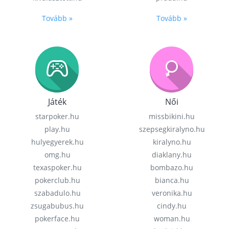
Tovább »
Tovább »
Játék
Női
starpoker.hu
missbikini.hu
play.hu
szepsegkiralyno.hu
hulyegyerek.hu
kiralyno.hu
omg.hu
diaklany.hu
texaspoker.hu
bombazo.hu
pokerclub.hu
bianca.hu
szabadulo.hu
veronika.hu
zsugabubus.hu
cindy.hu
pokerface.hu
woman.hu