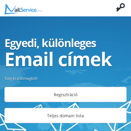
Egyedi, különleges
Email címek
Tűnj ki a tömegből!
Regisztráció
Teljes domain lista