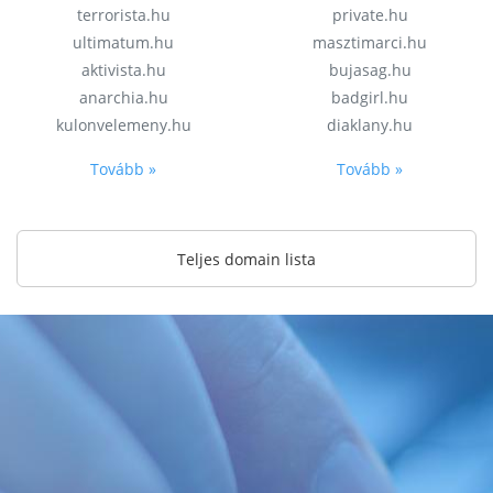
terrorista.hu
private.hu
ultimatum.hu
masztimarci.hu
aktivista.hu
bujasag.hu
anarchia.hu
badgirl.hu
kulonvelemeny.hu
diaklany.hu
Tovább »
Tovább »
Teljes domain lista