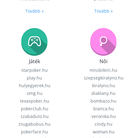
Tovább »
Tovább »
Játék
Női
starpoker.hu
missbikini.hu
play.hu
szepsegkiralyno.hu
hulyegyerek.hu
kiralyno.hu
omg.hu
diaklany.hu
texaspoker.hu
bombazo.hu
pokerclub.hu
bianca.hu
szabadulo.hu
veronika.hu
zsugabubus.hu
cindy.hu
pokerface.hu
woman.hu