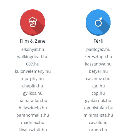
Film & Zene
Férfi
alkonyat.hu
padlogaz.hu
walkingdead.hu
keresztapa.hu
007.hu
kaszanova.hu
kulonvelemeny.hu
betyar.hu
murphy.hu
casanova.hu
chaplin.hu
kan.hu
gyilkos.hu
cop.hu
halhatatlan.hu
gyakornok.hu
helyszinelo.hu
komolytalan.hu
paranormalis.hu
minimalista.hu
madmax.hu
cavalli.hu
kivalasztott.hu
prada.hu