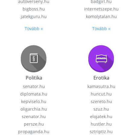
autoverseny.hu
badgirl.hu
bigboss.hu
internetszepe.hu
jatekguru.hu
komolytalan.hu
Tovább »
Tovább »
Politika
Erotika
senator.hu
kamasutra.hu
diplomata.hu
huncut.hu
kepviselo.hu
szereto.hu
oligarchia.hu
szuz.hu
szenator.hu
elojatek.hu
persze.hu
hustler.hu
propaganda.hu
sztriptiz.hu