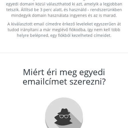
egyedi domain közül választhatod ki azt, amelyik a legjobban
tetszik. Állítsd be 3 perc alatt, és használd - rendszerünkben
mindegyik domain használata ingyenes és az is marad.
A kiválasztott email címedre érkező leveleket egyszerűen át
tudod irányítani a már meglévő fiókodba, így nem kell több
helyre belépned, egy fiókból kezelheted címeidet.
Miért éri meg egyedi
emailcímet szerezni?