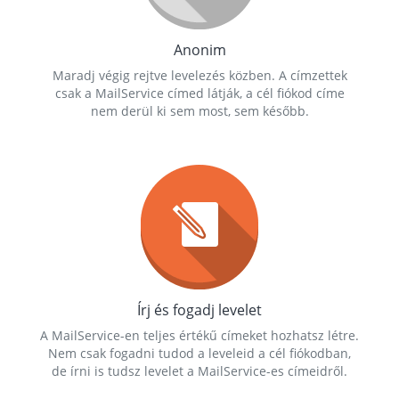
Anonim
Maradj végig rejtve levelezés közben. A címzettek
csak a MailService címed látják, a cél fiókod címe
nem derül ki sem most, sem később.
Írj és fogadj levelet
A MailService-en teljes értékű címeket hozhatsz létre.
Nem csak fogadni tudod a leveleid a cél fiókodban,
de írni is tudsz levelet a MailService-es címeidről.