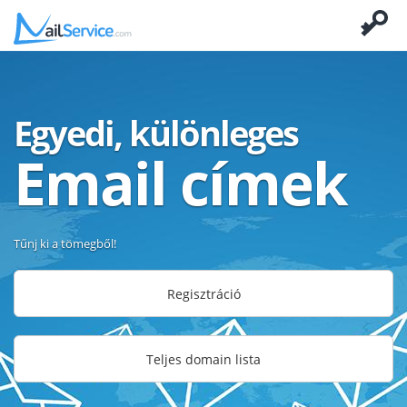
Egyedi, különleges
Email címek
Tűnj ki a tömegből!
Regisztráció
Teljes domain lista