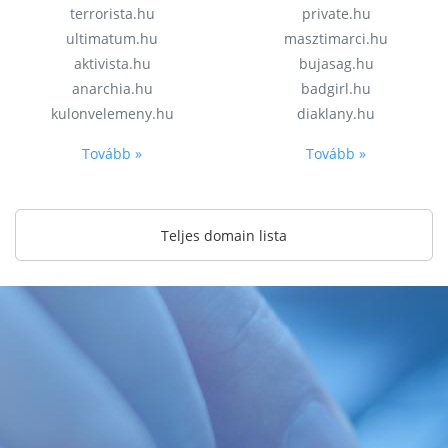
terrorista.hu
private.hu
ultimatum.hu
masztimarci.hu
aktivista.hu
bujasag.hu
anarchia.hu
badgirl.hu
kulonvelemeny.hu
diaklany.hu
Tovább »
Tovább »
Teljes domain lista