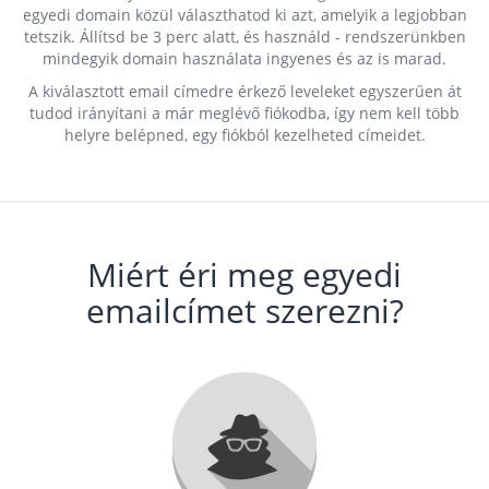
egyedi domain közül választhatod ki azt, amelyik a legjobban
tetszik. Állítsd be 3 perc alatt, és használd - rendszerünkben
mindegyik domain használata ingyenes és az is marad.
A kiválasztott email címedre érkező leveleket egyszerűen át
tudod irányítani a már meglévő fiókodba, így nem kell több
helyre belépned, egy fiókból kezelheted címeidet.
Miért éri meg egyedi
emailcímet szerezni?