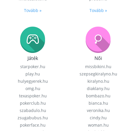
Tovább »
Tovább »
Játék
Női
starpoker.hu
missbikini.hu
play.hu
szepsegkiralyno.hu
hulyegyerek.hu
kiralyno.hu
omg.hu
diaklany.hu
texaspoker.hu
bombazo.hu
pokerclub.hu
bianca.hu
szabadulo.hu
veronika.hu
zsugabubus.hu
cindy.hu
pokerface.hu
woman.hu