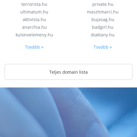
terrorista.hu
private.hu
ultimatum.hu
masztimarci.hu
aktivista.hu
bujasag.hu
anarchia.hu
badgirl.hu
kulonvelemeny.hu
diaklany.hu
Tovább »
Tovább »
Teljes domain lista