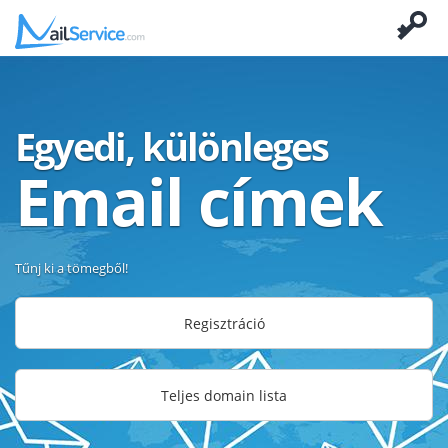
Egyedi, különleges
Email címek
Tűnj ki a tömegből!
Regisztráció
Teljes domain lista