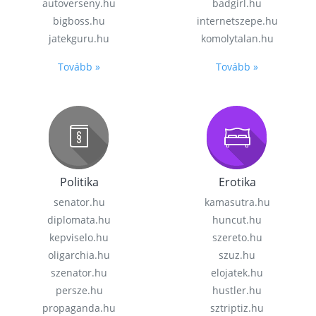
autoverseny.hu
badgirl.hu
bigboss.hu
internetszepe.hu
jatekguru.hu
komolytalan.hu
Tovább »
Tovább »
Politika
Erotika
senator.hu
kamasutra.hu
diplomata.hu
huncut.hu
kepviselo.hu
szereto.hu
oligarchia.hu
szuz.hu
szenator.hu
elojatek.hu
persze.hu
hustler.hu
propaganda.hu
sztriptiz.hu