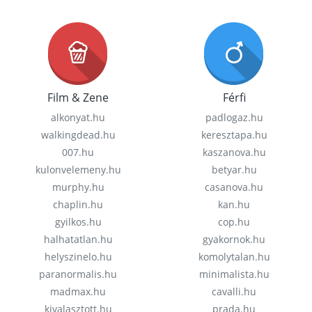
Film & Zene
Férfi
alkonyat.hu
padlogaz.hu
walkingdead.hu
keresztapa.hu
007.hu
kaszanova.hu
kulonvelemeny.hu
betyar.hu
murphy.hu
casanova.hu
chaplin.hu
kan.hu
gyilkos.hu
cop.hu
halhatatlan.hu
gyakornok.hu
helyszinelo.hu
komolytalan.hu
paranormalis.hu
minimalista.hu
madmax.hu
cavalli.hu
kivalasztott.hu
prada.hu