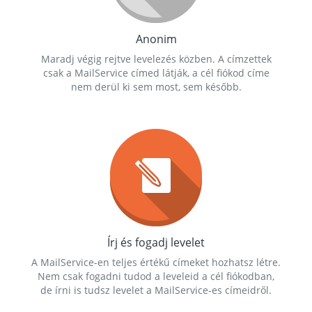
Anonim
Maradj végig rejtve levelezés közben. A címzettek
csak a MailService címed látják, a cél fiókod címe
nem derül ki sem most, sem később.
Írj és fogadj levelet
A MailService-en teljes értékű címeket hozhatsz létre.
Nem csak fogadni tudod a leveleid a cél fiókodban,
de írni is tudsz levelet a MailService-es címeidről.