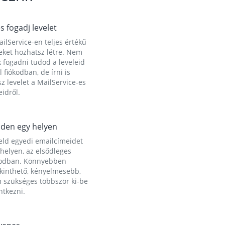
és fogadj levelet
ilService-en teljes értékű
eket hozhatsz létre. Nem
 fogadni tudod a leveleid
l fiókodban, de írni is
z levelet a MailService-es
idről.
den egy helyen
eld egyedi emailcímeidet
helyen, az elsődleges
kodban. Könnyebben
ekinthető, kényelmesebb,
 szükséges többször ki-be
ntkezni.