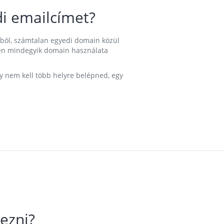
i emailcímet?
ából, számtalan egyedi domain közül
nkben mindegyik domain használata
gy nem kell több helyre belépned, egy
ezni?