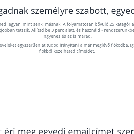
gadnak személyre szabott, egyed
címed legyen, mint senki másnak! A folyamatosan bővülő 25 kategóri
egjobban tetszik. Állítsd be 3 perc alatt, és használd - rendszerü
ingyenes és az is marad.
leveleket egyszerűen át tudod irányítani a már meglévő fiókodba, í
fiókból kezelheted címeidet.
t éri meg egyedi emailcímet szer