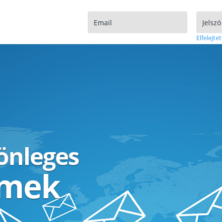
Elfelejtet
lönleges
ímek