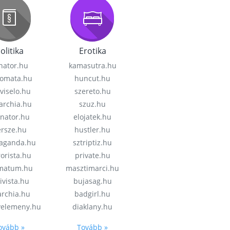
olitika
Erotika
nator.hu
kamasutra.hu
lomata.hu
huncut.hu
viselo.hu
szereto.hu
garchia.hu
szuz.hu
enator.hu
elojatek.hu
rsze.hu
hustler.hu
aganda.hu
sztriptiz.hu
rorista.hu
private.hu
imatum.hu
masztimarci.hu
ivista.hu
bujasag.hu
archia.hu
badgirl.hu
velemeny.hu
diaklany.hu
ovább »
Tovább »