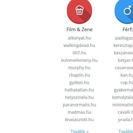
Film & Zene
Férfi
alkonyat.hu
padloga
walkingdead.hu
keresztap
007.hu
kaszanov
kulonvelemeny.hu
betyar.
murphy.hu
casanov
chaplin.hu
kan.h
gyilkos.hu
cop.h
halhatatlan.hu
gyakorno
helyszinelo.hu
komolytal
paranormalis.hu
minimalis
madmax.hu
cavalli
kivalasztott.hu
prada.
Tovább »
Tovább