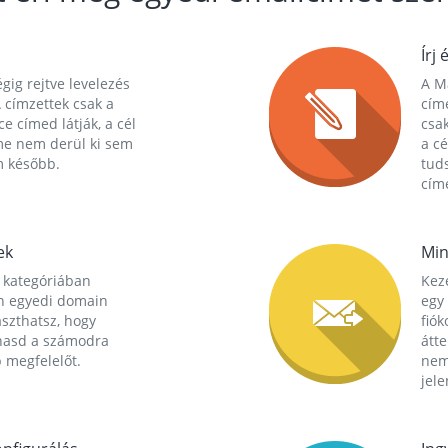
Írj 
gig rejtve levelezés
A Ma
 címzettek csak a
cím
ce címed látják, a cél
csak
me nem derül ki sem
a cé
m később.
tuds
címe
ek
Min
 kategóriában
Kez
n egyedi domain
egy 
aszthatsz, hogy
fió
hasd a számodra
átt
 megfelelőt.
nem
jele