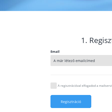
1. Regisz
Email
A regisztrációval elfogadod a mailser
Regisztráció