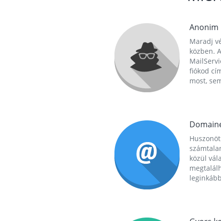
Anonim
Maradj vé
közben. A
MailServi
fiókod cí
most, se
Domain
Huszonöt
számtala
közül vál
megtalál
leginkább