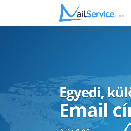
Egyedi, kü
Email c
Tűnj ki a tömegből!