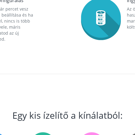
nfigurálás
Ing
ár percet vesz
Az 
 beállítása és ha
hasz
l, nincs is több
mara
ele, máris
költ
tod az új
ed.
Egy kis ízelítő a kínálatból: