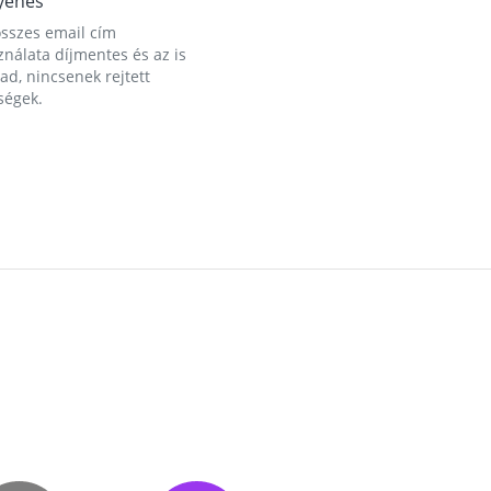
yenes
összes email cím
nálata díjmentes és az is
d, nincsenek rejtett
ségek.