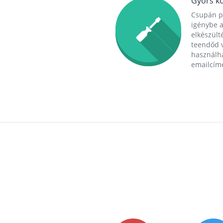
Gyors ko
Csupán p
igénybe a
elkészülté
teendőd v
használha
emailcím