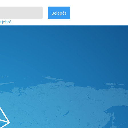
Belépés
t jelszó