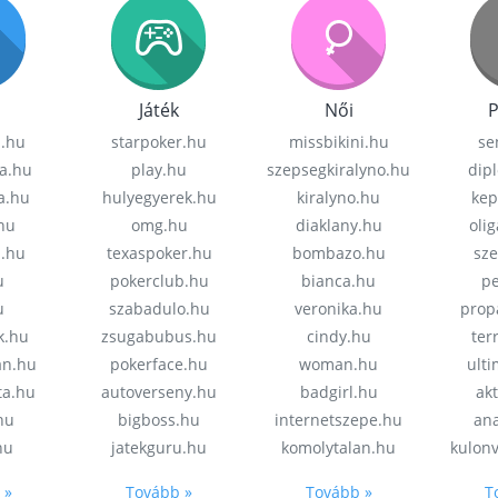
Játék
Női
P
z.hu
starpoker.hu
missbikini.hu
se
a.hu
play.hu
szepsegkiralyno.hu
dip
a.hu
hulyegyerek.hu
kiralyno.hu
kep
hu
omg.hu
diaklany.hu
oli
a.hu
texaspoker.hu
bombazo.hu
sz
u
pokerclub.hu
bianca.hu
pe
u
szabadulo.hu
veronika.hu
prop
k.hu
zsugabubus.hu
cindy.hu
ter
an.hu
pokerface.hu
woman.hu
ult
ta.hu
autoverseny.hu
badgirl.hu
akt
.hu
bigboss.hu
internetszepe.hu
an
hu
jatekguru.hu
komolytalan.hu
kulon
 »
Tovább »
Tovább »
T