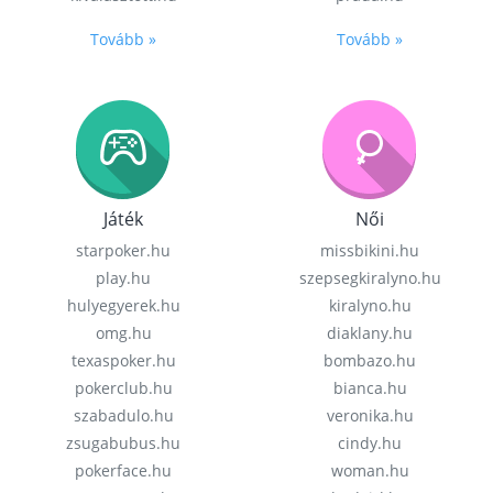
Tovább »
Tovább »
Játék
Női
starpoker.hu
missbikini.hu
play.hu
szepsegkiralyno.hu
hulyegyerek.hu
kiralyno.hu
omg.hu
diaklany.hu
texaspoker.hu
bombazo.hu
pokerclub.hu
bianca.hu
szabadulo.hu
veronika.hu
zsugabubus.hu
cindy.hu
pokerface.hu
woman.hu