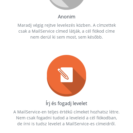
Anonim
Maradj végig rejtve levelezés közben. A címzettek
csak a MailService címed látják, a cél fiókod címe
nem derül ki sem most, sem később.
Írj és fogadj levelet
A MailService-en teljes értékű címeket hozhatsz létre.
Nem csak fogadni tudod a leveleid a cél fiókodban,
de írni is tudsz levelet a MailService-es címeidről.