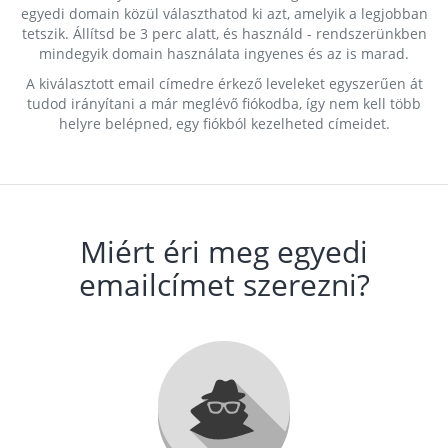
egyedi domain közül választhatod ki azt, amelyik a legjobban
tetszik. Állítsd be 3 perc alatt, és használd - rendszerünkben
mindegyik domain használata ingyenes és az is marad.
A kiválasztott email címedre érkező leveleket egyszerűen át
tudod irányítani a már meglévő fiókodba, így nem kell több
helyre belépned, egy fiókból kezelheted címeidet.
Miért éri meg egyedi
emailcímet szerezni?