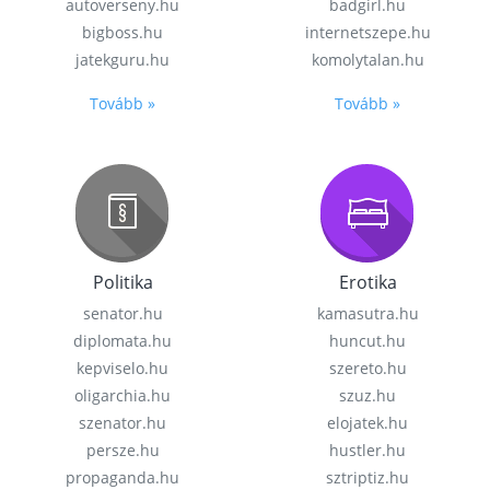
autoverseny.hu
badgirl.hu
bigboss.hu
internetszepe.hu
jatekguru.hu
komolytalan.hu
Tovább »
Tovább »
Politika
Erotika
senator.hu
kamasutra.hu
diplomata.hu
huncut.hu
kepviselo.hu
szereto.hu
oligarchia.hu
szuz.hu
szenator.hu
elojatek.hu
persze.hu
hustler.hu
propaganda.hu
sztriptiz.hu