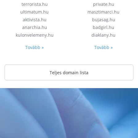
terrorista.hu
private.hu
ultimatum.hu
masztimarci.hu
aktivista.hu
bujasag.hu
anarchia.hu
badgirl.hu
kulonvelemeny.hu
diaklany.hu
Tovább »
Tovább »
Teljes domain lista