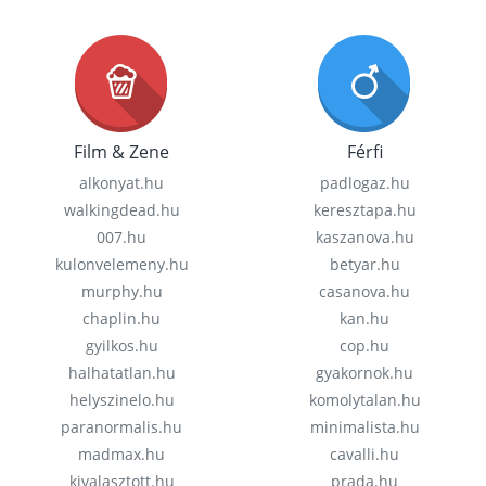
Film & Zene
Férfi
alkonyat.hu
padlogaz.hu
walkingdead.hu
keresztapa.hu
007.hu
kaszanova.hu
kulonvelemeny.hu
betyar.hu
murphy.hu
casanova.hu
chaplin.hu
kan.hu
gyilkos.hu
cop.hu
halhatatlan.hu
gyakornok.hu
helyszinelo.hu
komolytalan.hu
paranormalis.hu
minimalista.hu
madmax.hu
cavalli.hu
kivalasztott.hu
prada.hu