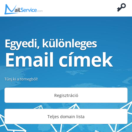
Egyedi, különleges
Email címek
Tűnj ki a tömegből!
Regisztráció
Teljes domain lista