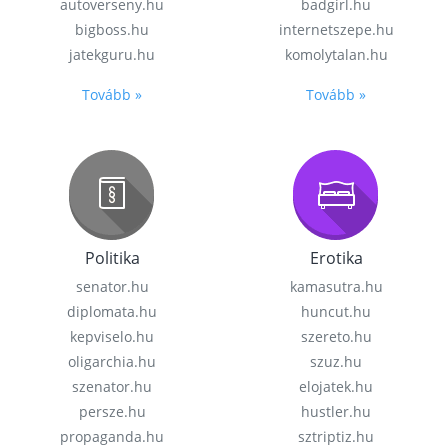
autoverseny.hu
badgirl.hu
bigboss.hu
internetszepe.hu
jatekguru.hu
komolytalan.hu
Tovább »
Tovább »
Politika
Erotika
senator.hu
kamasutra.hu
diplomata.hu
huncut.hu
kepviselo.hu
szereto.hu
oligarchia.hu
szuz.hu
szenator.hu
elojatek.hu
persze.hu
hustler.hu
propaganda.hu
sztriptiz.hu