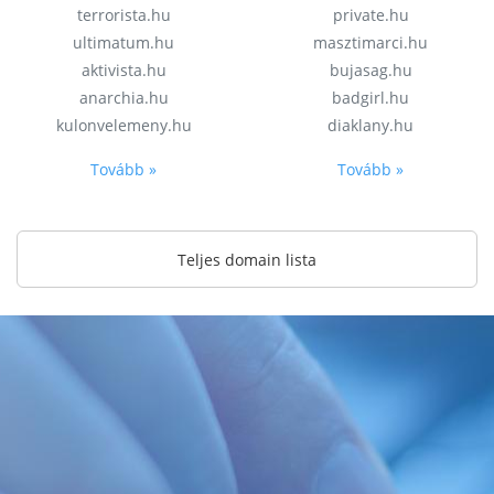
terrorista.hu
private.hu
ultimatum.hu
masztimarci.hu
aktivista.hu
bujasag.hu
anarchia.hu
badgirl.hu
kulonvelemeny.hu
diaklany.hu
Tovább »
Tovább »
Teljes domain lista