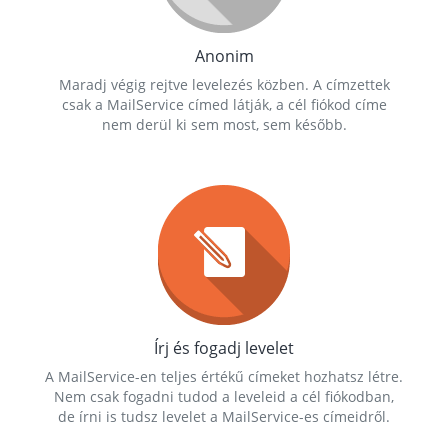
Anonim
Maradj végig rejtve levelezés közben. A címzettek
csak a MailService címed látják, a cél fiókod címe
nem derül ki sem most, sem később.
Írj és fogadj levelet
A MailService-en teljes értékű címeket hozhatsz létre.
Nem csak fogadni tudod a leveleid a cél fiókodban,
de írni is tudsz levelet a MailService-es címeidről.