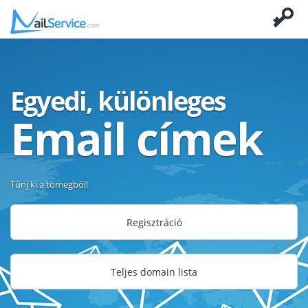
Egyedi, különleges
Email címek
Tűnj ki a tömegből!
Regisztráció
Teljes domain lista