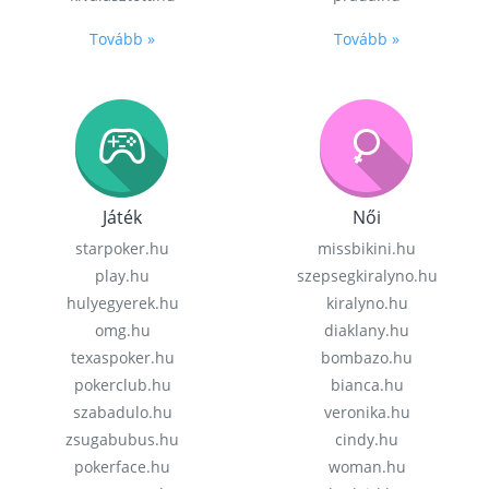
Tovább »
Tovább »
Játék
Női
starpoker.hu
missbikini.hu
play.hu
szepsegkiralyno.hu
hulyegyerek.hu
kiralyno.hu
omg.hu
diaklany.hu
texaspoker.hu
bombazo.hu
pokerclub.hu
bianca.hu
szabadulo.hu
veronika.hu
zsugabubus.hu
cindy.hu
pokerface.hu
woman.hu