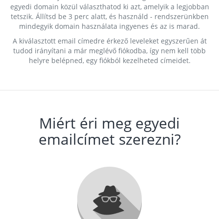
egyedi domain közül választhatod ki azt, amelyik a legjobban
tetszik. Állítsd be 3 perc alatt, és használd - rendszerünkben
mindegyik domain használata ingyenes és az is marad.
A kiválasztott email címedre érkező leveleket egyszerűen át
tudod irányítani a már meglévő fiókodba, így nem kell több
helyre belépned, egy fiókból kezelheted címeidet.
Miért éri meg egyedi
emailcímet szerezni?