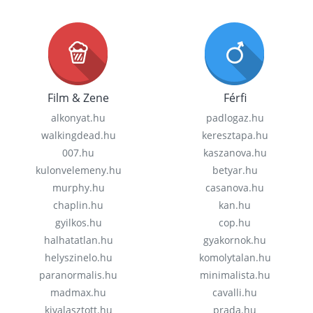
Film & Zene
Férfi
alkonyat.hu
padlogaz.hu
walkingdead.hu
keresztapa.hu
007.hu
kaszanova.hu
kulonvelemeny.hu
betyar.hu
murphy.hu
casanova.hu
chaplin.hu
kan.hu
gyilkos.hu
cop.hu
halhatatlan.hu
gyakornok.hu
helyszinelo.hu
komolytalan.hu
paranormalis.hu
minimalista.hu
madmax.hu
cavalli.hu
kivalasztott.hu
prada.hu