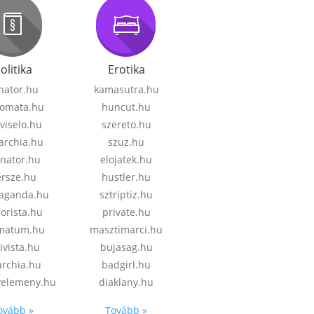
olitika
Erotika
nator.hu
kamasutra.hu
lomata.hu
huncut.hu
viselo.hu
szereto.hu
garchia.hu
szuz.hu
enator.hu
elojatek.hu
rsze.hu
hustler.hu
aganda.hu
sztriptiz.hu
rorista.hu
private.hu
imatum.hu
masztimarci.hu
ivista.hu
bujasag.hu
archia.hu
badgirl.hu
velemeny.hu
diaklany.hu
ovább »
Tovább »