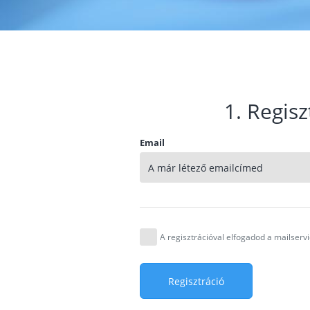
1. Regisz
Email
A regisztrációval elfogadod a mailser
Regisztráció