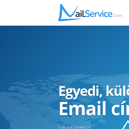
Egyedi, kü
Email c
Tűnj ki a tömegből!