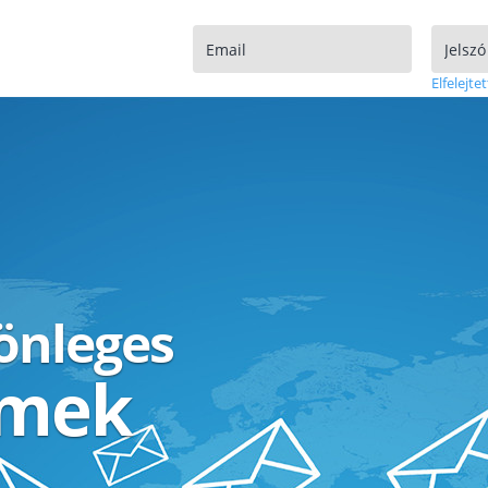
Elfelejtet
lönleges
ímek