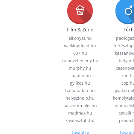
Film & Zene
Férfi
alkonyat.hu
padloga
walkingdead.hu
keresztap
007.hu
kaszanov
kulonvelemeny.hu
betyar.
murphy.hu
casanov
chaplin.hu
kan.h
gyilkos.hu
cop.h
halhatatlan.hu
gyakorno
helyszinelo.hu
komolytal
paranormalis.hu
minimalis
madmax.hu
cavalli
kivalasztott.hu
prada.
Tovább »
Tovább