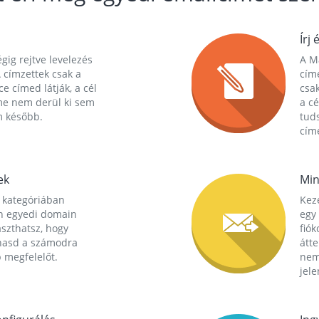
Írj 
gig rejtve levelezés
A Ma
 címzettek csak a
cím
ce címed látják, a cél
csak
me nem derül ki sem
a cé
m később.
tuds
címe
ek
Min
 kategóriában
Kez
n egyedi domain
egy 
aszthatsz, hogy
fió
hasd a számodra
átt
 megfelelőt.
nem
jele