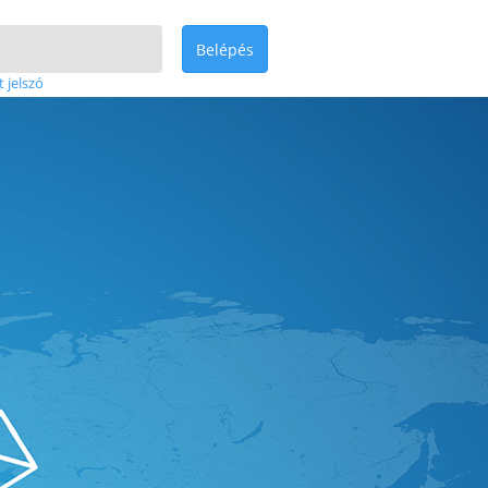
Belépés
t jelszó