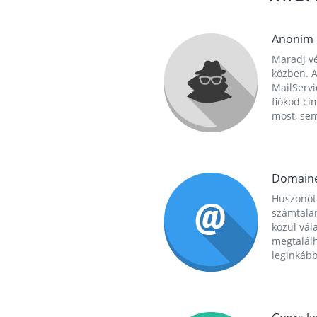
Anonim
Maradj vé
közben. A
MailServi
fiókod cí
most, se
Domain
Huszonöt
számtala
közül vál
megtalál
leginkább