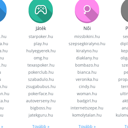
Játék
Női
P
z.hu
starpoker.hu
missbikini.hu
se
a.hu
play.hu
szepsegkiralyno.hu
dip
a.hu
hulyegyerek.hu
kiralyno.hu
kep
hu
omg.hu
diaklany.hu
oli
a.hu
texaspoker.hu
bombazo.hu
sz
u
pokerclub.hu
bianca.hu
pe
u
szabadulo.hu
veronika.hu
prop
k.hu
zsugabubus.hu
cindy.hu
ter
an.hu
pokerface.hu
woman.hu
ult
ta.hu
autoverseny.hu
badgirl.hu
akt
.hu
bigboss.hu
internetszepe.hu
an
hu
jatekguru.hu
komolytalan.hu
kulon
 »
Tovább »
Tovább »
T