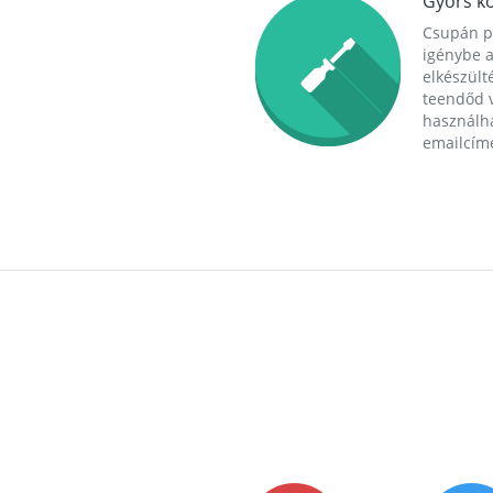
Gyors ko
Csupán p
igénybe a
elkészülté
teendőd v
használha
emailcím