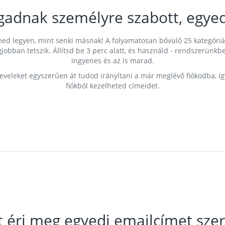
gadnak személyre szabott, egyed
címed legyen, mint senki másnak! A folyamatosan bővülő 25 kategóri
egjobban tetszik. Állítsd be 3 perc alatt, és használd - rendszerü
ingyenes és az is marad.
leveleket egyszerűen át tudod irányítani a már meglévő fiókodba, í
fiókból kezelheted címeidet.
t éri meg egyedi emailcímet szer