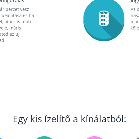
nfigurálás
Ing
ár percet vesz
Az 
 beállítása és ha
hasz
l, nincs is több
mara
ele, máris
költ
tod az új
ed.
Egy kis ízelítő a kínálatból: