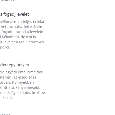
és fogadj levelet
ilService-en teljes értékű
eket hozhatsz létre. Nem
 fogadni tudod a leveleid
l fiókodban, de írni is
z levelet a MailService-es
idről.
den egy helyen
eld egyedi emailcímeidet
helyen, az elsődleges
kodban. Könnyebben
ekinthető, kényelmesebb,
 szükséges többször ki-be
ntkezni.