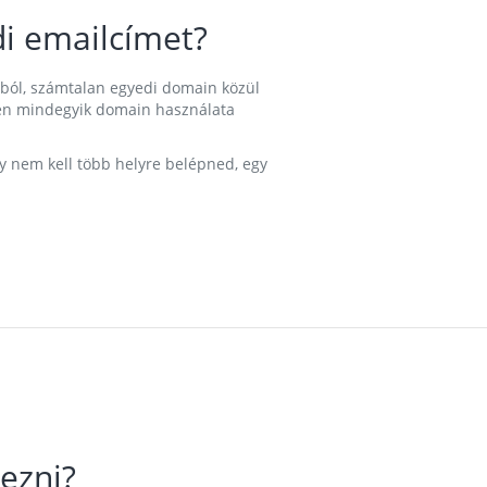
i emailcímet?
ából, számtalan egyedi domain közül
nkben mindegyik domain használata
gy nem kell több helyre belépned, egy
ezni?