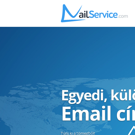
Egyedi, kü
Email c
Tűnj ki a tömegből!