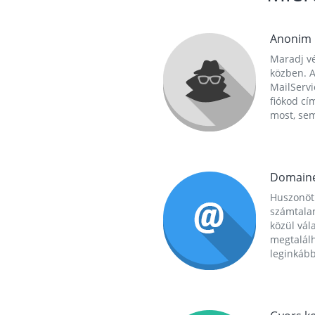
Anonim
Maradj vé
közben. A
MailServi
fiókod cí
most, se
Domain
Huszonöt
számtala
közül vál
megtalál
leginkább