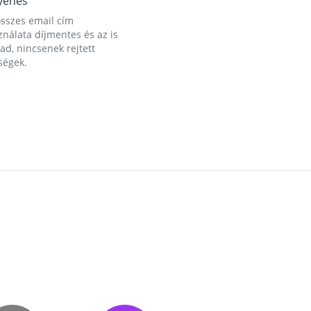
yenes
összes email cím
nálata díjmentes és az is
d, nincsenek rejtett
ségek.