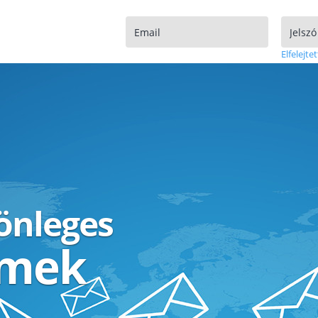
Elfelejtet
lönleges
ímek