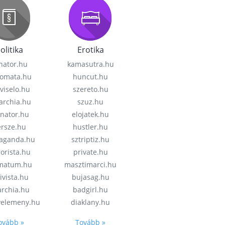
olitika
Erotika
nator.hu
kamasutra.hu
lomata.hu
huncut.hu
viselo.hu
szereto.hu
garchia.hu
szuz.hu
enator.hu
elojatek.hu
rsze.hu
hustler.hu
aganda.hu
sztriptiz.hu
rorista.hu
private.hu
imatum.hu
masztimarci.hu
ivista.hu
bujasag.hu
archia.hu
badgirl.hu
velemeny.hu
diaklany.hu
ovább »
Tovább »