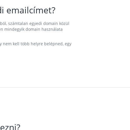
i emailcímet?
ából, számtalan egyedi domain közül
nkben mindegyik domain használata
gy nem kell több helyre belépned, egy
ezni?