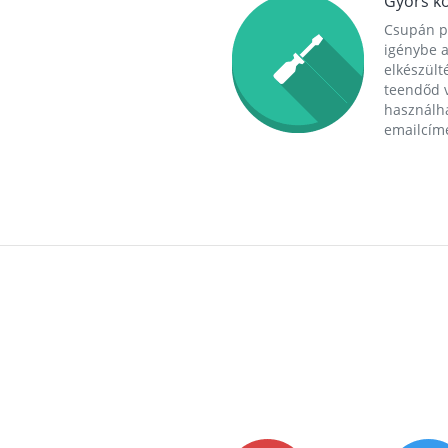
Gyors ko
Csupán p
igénybe a
elkészülté
teendőd v
használha
emailcím