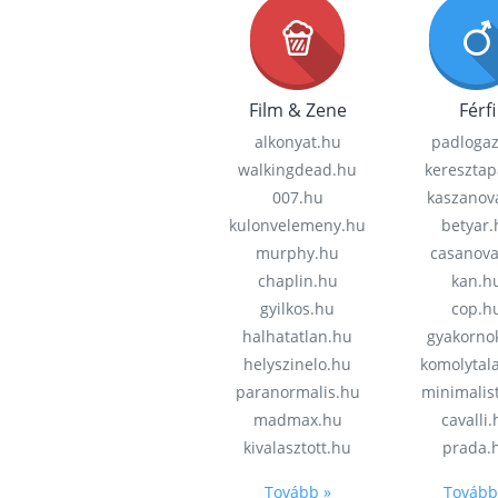
Film & Zene
Férfi
alkonyat.hu
padloga
walkingdead.hu
keresztap
007.hu
kaszanov
kulonvelemeny.hu
betyar.
murphy.hu
casanov
chaplin.hu
kan.h
gyilkos.hu
cop.h
halhatatlan.hu
gyakorno
helyszinelo.hu
komolytal
paranormalis.hu
minimalis
madmax.hu
cavalli
kivalasztott.hu
prada.
Tovább »
Tovább