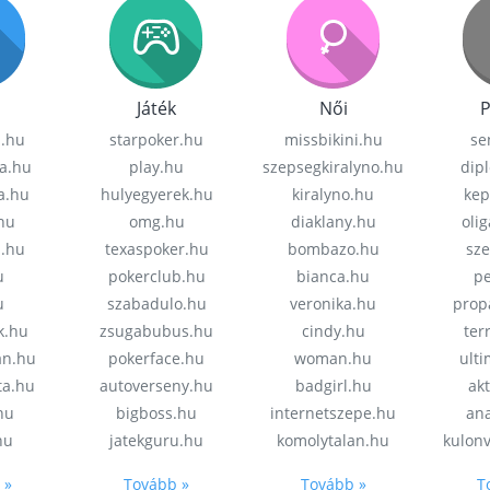
Játék
Női
P
z.hu
starpoker.hu
missbikini.hu
se
a.hu
play.hu
szepsegkiralyno.hu
dip
a.hu
hulyegyerek.hu
kiralyno.hu
kep
hu
omg.hu
diaklany.hu
oli
a.hu
texaspoker.hu
bombazo.hu
sz
u
pokerclub.hu
bianca.hu
pe
u
szabadulo.hu
veronika.hu
prop
k.hu
zsugabubus.hu
cindy.hu
ter
an.hu
pokerface.hu
woman.hu
ult
ta.hu
autoverseny.hu
badgirl.hu
akt
.hu
bigboss.hu
internetszepe.hu
an
hu
jatekguru.hu
komolytalan.hu
kulon
 »
Tovább »
Tovább »
T