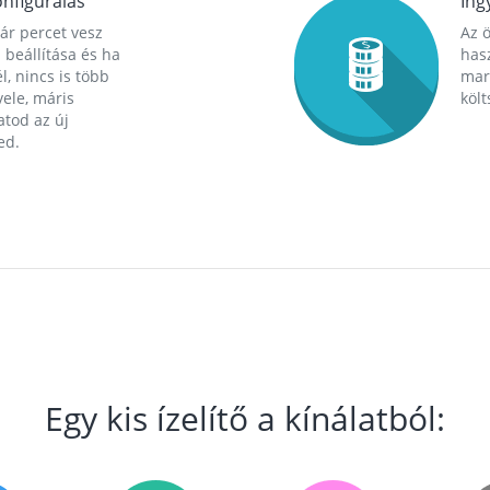
nfigurálás
Ing
ár percet vesz
Az 
 beállítása és ha
hasz
l, nincs is több
mara
ele, máris
költ
tod az új
ed.
Egy kis ízelítő a kínálatból: