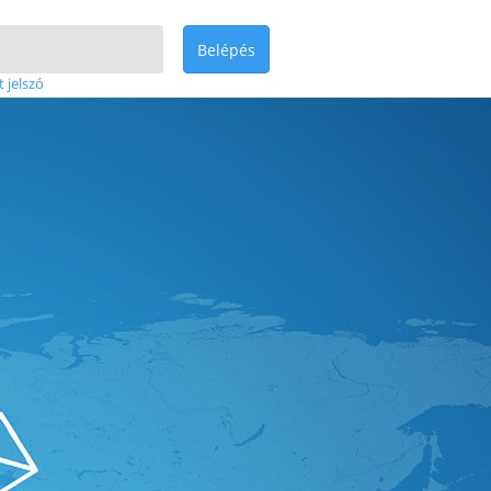
Belépés
t jelszó