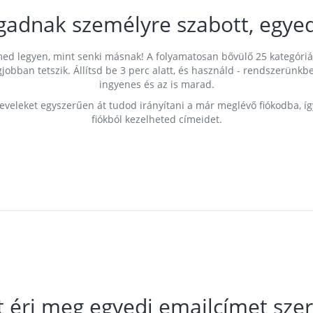
gadnak személyre szabott, egyed
címed legyen, mint senki másnak! A folyamatosan bővülő 25 kategóri
egjobban tetszik. Állítsd be 3 perc alatt, és használd - rendszerü
ingyenes és az is marad.
leveleket egyszerűen át tudod irányítani a már meglévő fiókodba, í
fiókból kezelheted címeidet.
t éri meg egyedi emailcímet szer