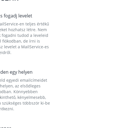
és fogadj levelet
ilService-en teljes értékű
eket hozhatsz létre. Nem
 fogadni tudod a leveleid
l fiókodban, de írni is
z levelet a MailService-es
idről.
den egy helyen
eld egyedi emailcímeidet
helyen, az elsődleges
kodban. Könnyebben
ekinthető, kényelmesebb,
 szükséges többször ki-be
ntkezni.