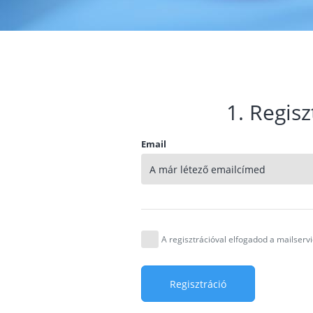
1. Regisz
Email
A regisztrációval elfogadod a mailser
Regisztráció