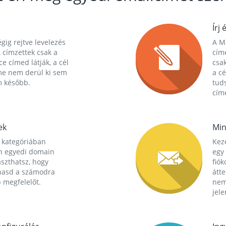
Írj 
gig rejtve levelezés
A Ma
 címzettek csak a
cím
ce címed látják, a cél
csak
me nem derül ki sem
a cé
m később.
tuds
címe
ek
Min
 kategóriában
Kez
n egyedi domain
egy 
aszthatsz, hogy
fió
hasd a számodra
átt
 megfelelőt.
nem
jele