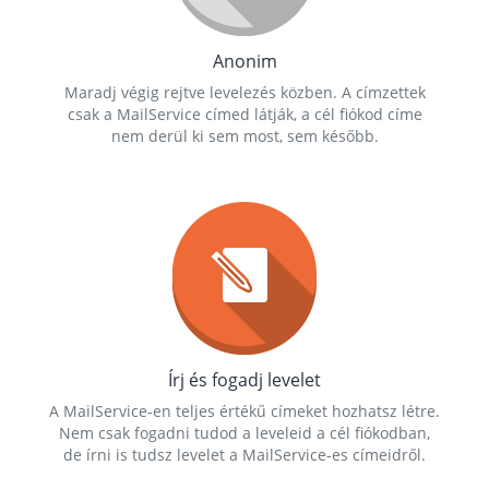
Anonim
Maradj végig rejtve levelezés közben. A címzettek
csak a MailService címed látják, a cél fiókod címe
nem derül ki sem most, sem később.
Írj és fogadj levelet
A MailService-en teljes értékű címeket hozhatsz létre.
Nem csak fogadni tudod a leveleid a cél fiókodban,
de írni is tudsz levelet a MailService-es címeidről.