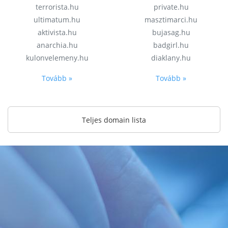
terrorista.hu
private.hu
ultimatum.hu
masztimarci.hu
aktivista.hu
bujasag.hu
anarchia.hu
badgirl.hu
kulonvelemeny.hu
diaklany.hu
Tovább »
Tovább »
Teljes domain lista