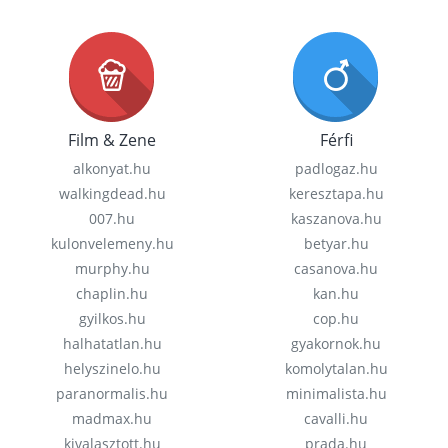
Film & Zene
Férfi
alkonyat.hu
padlogaz.hu
walkingdead.hu
keresztapa.hu
007.hu
kaszanova.hu
kulonvelemeny.hu
betyar.hu
murphy.hu
casanova.hu
chaplin.hu
kan.hu
gyilkos.hu
cop.hu
halhatatlan.hu
gyakornok.hu
helyszinelo.hu
komolytalan.hu
paranormalis.hu
minimalista.hu
madmax.hu
cavalli.hu
kivalasztott.hu
prada.hu