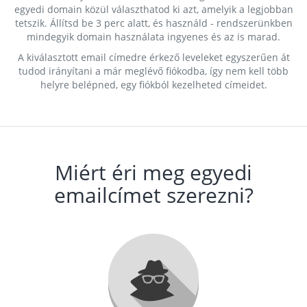
egyedi domain közül választhatod ki azt, amelyik a legjobban
tetszik. Állítsd be 3 perc alatt, és használd - rendszerünkben
mindegyik domain használata ingyenes és az is marad.
A kiválasztott email címedre érkező leveleket egyszerűen át
tudod irányítani a már meglévő fiókodba, így nem kell több
helyre belépned, egy fiókból kezelheted címeidet.
Miért éri meg egyedi
emailcímet szerezni?