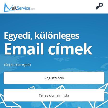
Egyedi, különleges
Email címek
Tűnj ki a tömegből!
Regisztráció
Teljes domain lista