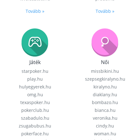
Tovább »
Tovább »
Játék
Női
starpoker.hu
missbikini.hu
play.hu
szepsegkiralyno.hu
hulyegyerek.hu
kiralyno.hu
omg.hu
diaklany.hu
texaspoker.hu
bombazo.hu
pokerclub.hu
bianca.hu
szabadulo.hu
veronika.hu
zsugabubus.hu
cindy.hu
pokerface.hu
woman.hu