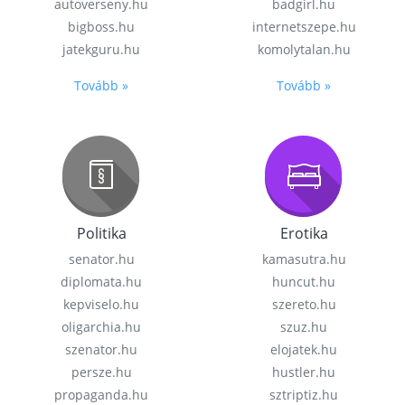
autoverseny.hu
badgirl.hu
bigboss.hu
internetszepe.hu
jatekguru.hu
komolytalan.hu
Tovább »
Tovább »
Politika
Erotika
senator.hu
kamasutra.hu
diplomata.hu
huncut.hu
kepviselo.hu
szereto.hu
oligarchia.hu
szuz.hu
szenator.hu
elojatek.hu
persze.hu
hustler.hu
propaganda.hu
sztriptiz.hu