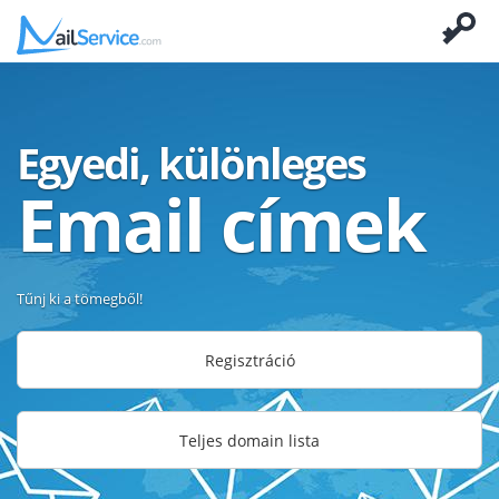
Egyedi, különleges
Email címek
Tűnj ki a tömegből!
Regisztráció
Teljes domain lista