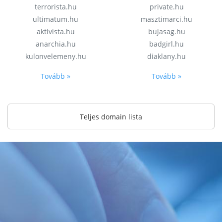
terrorista.hu
private.hu
ultimatum.hu
masztimarci.hu
aktivista.hu
bujasag.hu
anarchia.hu
badgirl.hu
kulonvelemeny.hu
diaklany.hu
Tovább »
Tovább »
Teljes domain lista