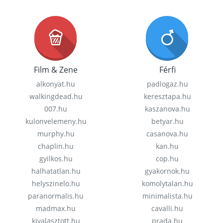
Film & Zene
Férfi
alkonyat.hu
padlogaz.hu
walkingdead.hu
keresztapa.hu
007.hu
kaszanova.hu
kulonvelemeny.hu
betyar.hu
murphy.hu
casanova.hu
chaplin.hu
kan.hu
gyilkos.hu
cop.hu
halhatatlan.hu
gyakornok.hu
helyszinelo.hu
komolytalan.hu
paranormalis.hu
minimalista.hu
madmax.hu
cavalli.hu
kivalasztott.hu
prada.hu