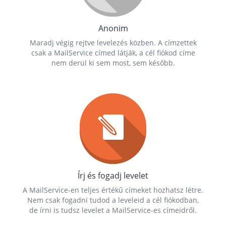
Anonim
Maradj végig rejtve levelezés közben. A címzettek
csak a MailService címed látják, a cél fiókod címe
nem derül ki sem most, sem később.
Írj és fogadj levelet
A MailService-en teljes értékű címeket hozhatsz létre.
Nem csak fogadni tudod a leveleid a cél fiókodban,
de írni is tudsz levelet a MailService-es címeidről.