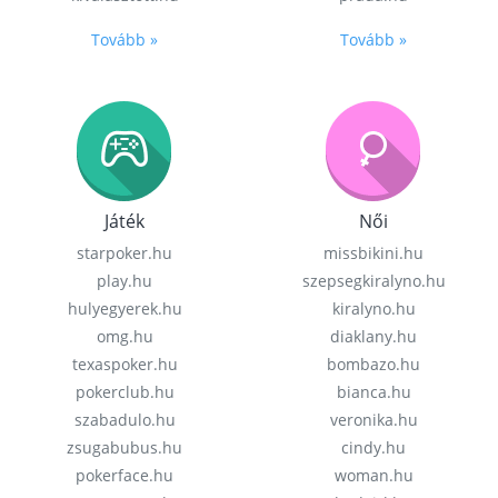
Tovább »
Tovább »
Játék
Női
starpoker.hu
missbikini.hu
play.hu
szepsegkiralyno.hu
hulyegyerek.hu
kiralyno.hu
omg.hu
diaklany.hu
texaspoker.hu
bombazo.hu
pokerclub.hu
bianca.hu
szabadulo.hu
veronika.hu
zsugabubus.hu
cindy.hu
pokerface.hu
woman.hu