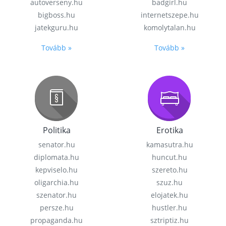
autoverseny.hu
badgirl.hu
bigboss.hu
internetszepe.hu
jatekguru.hu
komolytalan.hu
Tovább »
Tovább »
Politika
Erotika
senator.hu
kamasutra.hu
diplomata.hu
huncut.hu
kepviselo.hu
szereto.hu
oligarchia.hu
szuz.hu
szenator.hu
elojatek.hu
persze.hu
hustler.hu
propaganda.hu
sztriptiz.hu