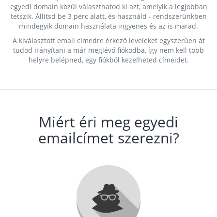
egyedi domain közül választhatod ki azt, amelyik a legjobban
tetszik. Állítsd be 3 perc alatt, és használd - rendszerünkben
mindegyik domain használata ingyenes és az is marad.
A kiválasztott email címedre érkező leveleket egyszerűen át
tudod irányítani a már meglévő fiókodba, így nem kell több
helyre belépned, egy fiókból kezelheted címeidet.
Miért éri meg egyedi
emailcímet szerezni?