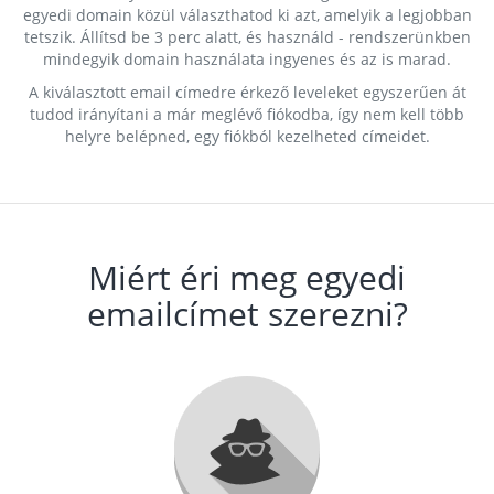
egyedi domain közül választhatod ki azt, amelyik a legjobban
tetszik. Állítsd be 3 perc alatt, és használd - rendszerünkben
mindegyik domain használata ingyenes és az is marad.
A kiválasztott email címedre érkező leveleket egyszerűen át
tudod irányítani a már meglévő fiókodba, így nem kell több
helyre belépned, egy fiókból kezelheted címeidet.
Miért éri meg egyedi
emailcímet szerezni?