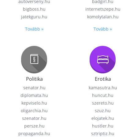
autoverseny.hu
badgirl.hu
bigboss.hu
internetszepe.hu
jatekguru.hu
komolytalan.hu
Tovább »
Tovább »
Politika
Erotika
senator.hu
kamasutra.hu
diplomata.hu
huncut.hu
kepviselo.hu
szereto.hu
oligarchia.hu
szuz.hu
szenator.hu
elojatek.hu
persze.hu
hustler.hu
propaganda.hu
sztriptiz.hu