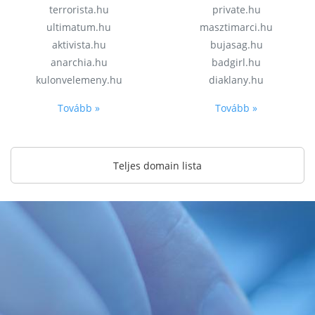
terrorista.hu
private.hu
ultimatum.hu
masztimarci.hu
aktivista.hu
bujasag.hu
anarchia.hu
badgirl.hu
kulonvelemeny.hu
diaklany.hu
Tovább »
Tovább »
Teljes domain lista