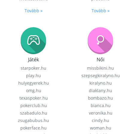
Tovább »
Tovább »
Játék
Női
starpoker.hu
missbikini.hu
play.hu
szepsegkiralyno.hu
hulyegyerek.hu
kiralyno.hu
omg.hu
diaklany.hu
texaspoker.hu
bombazo.hu
pokerclub.hu
bianca.hu
szabadulo.hu
veronika.hu
zsugabubus.hu
cindy.hu
pokerface.hu
woman.hu