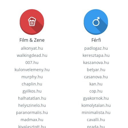
Film & Zene
Férfi
alkonyat.hu
padlogaz.hu
walkingdead.hu
keresztapa.hu
007.hu
kaszanova.hu
kulonvelemeny.hu
betyar.hu
murphy.hu
casanova.hu
chaplin.hu
kan.hu
gyilkos.hu
cop.hu
halhatatlan.hu
gyakornok.hu
helyszinelo.hu
komolytalan.hu
paranormalis.hu
minimalista.hu
madmax.hu
cavalli.hu
kivalasztott.hu
prada.hu