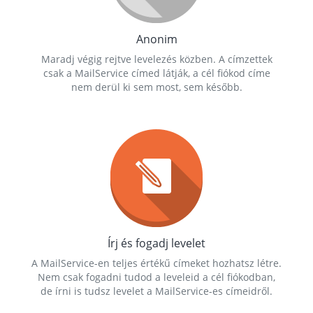
Anonim
Maradj végig rejtve levelezés közben. A címzettek
csak a MailService címed látják, a cél fiókod címe
nem derül ki sem most, sem később.
Írj és fogadj levelet
A MailService-en teljes értékű címeket hozhatsz létre.
Nem csak fogadni tudod a leveleid a cél fiókodban,
de írni is tudsz levelet a MailService-es címeidről.