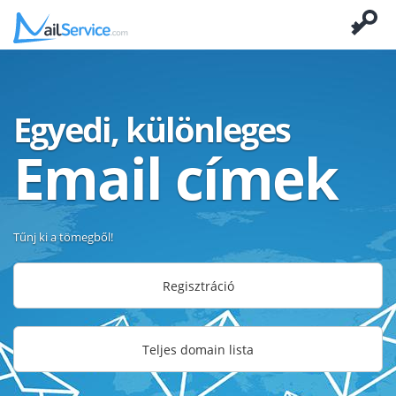
Egyedi, különleges
Email címek
Tűnj ki a tömegből!
Regisztráció
Teljes domain lista