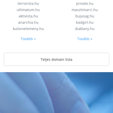
terrorista.hu
private.hu
ultimatum.hu
masztimarci.hu
aktivista.hu
bujasag.hu
anarchia.hu
badgirl.hu
kulonvelemeny.hu
diaklany.hu
Tovább »
Tovább »
Teljes domain lista