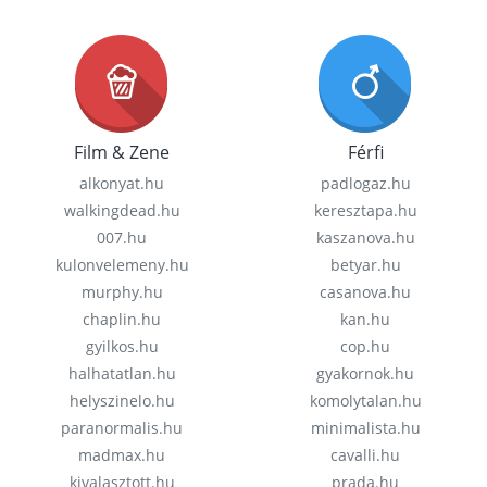
Film & Zene
Férfi
alkonyat.hu
padlogaz.hu
walkingdead.hu
keresztapa.hu
007.hu
kaszanova.hu
kulonvelemeny.hu
betyar.hu
murphy.hu
casanova.hu
chaplin.hu
kan.hu
gyilkos.hu
cop.hu
halhatatlan.hu
gyakornok.hu
helyszinelo.hu
komolytalan.hu
paranormalis.hu
minimalista.hu
madmax.hu
cavalli.hu
kivalasztott.hu
prada.hu