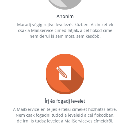
Anonim
Maradj végig rejtve levelezés közben. A címzettek
csak a MailService címed látják, a cél fiókod címe
nem derül ki sem most, sem később.
Írj és fogadj levelet
A MailService-en teljes értékű címeket hozhatsz létre.
Nem csak fogadni tudod a leveleid a cél fiókodban,
de írni is tudsz levelet a MailService-es címeidről.