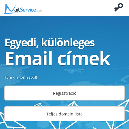
Egyedi, különleges
Email címek
Tűnj ki a tömegből!
Regisztráció
Teljes domain lista