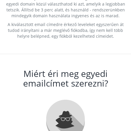
egyedi domain közül választhatod ki azt, amelyik a legjobban
tetszik. Állítsd be 3 perc alatt, és használd - rendszerünkben
mindegyik domain használata ingyenes és az is marad.
A kiválasztott email címedre érkező leveleket egyszerűen át
tudod irányítani a már meglévő fiókodba, így nem kell több
helyre belépned, egy fiókból kezelheted címeidet.
Miért éri meg egyedi
emailcímet szerezni?