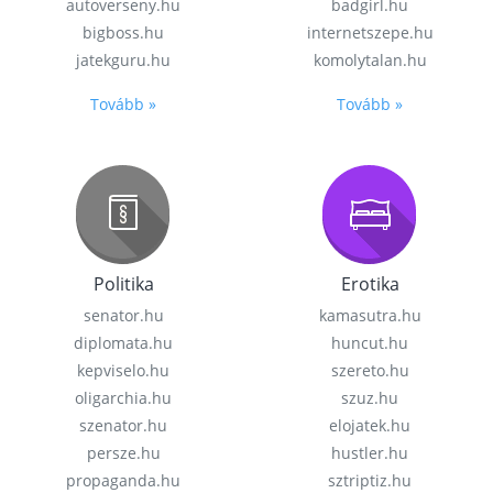
autoverseny.hu
badgirl.hu
bigboss.hu
internetszepe.hu
jatekguru.hu
komolytalan.hu
Tovább »
Tovább »
Politika
Erotika
senator.hu
kamasutra.hu
diplomata.hu
huncut.hu
kepviselo.hu
szereto.hu
oligarchia.hu
szuz.hu
szenator.hu
elojatek.hu
persze.hu
hustler.hu
propaganda.hu
sztriptiz.hu