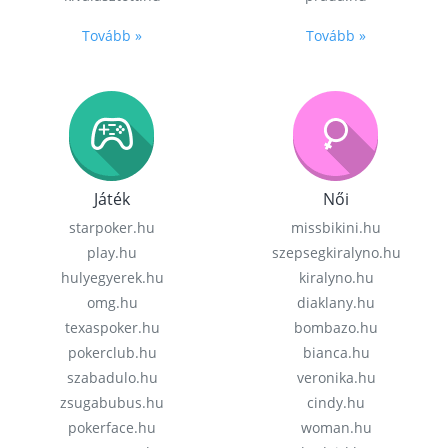
Tovább »
Tovább »
Játék
Női
starpoker.hu
missbikini.hu
play.hu
szepsegkiralyno.hu
hulyegyerek.hu
kiralyno.hu
omg.hu
diaklany.hu
texaspoker.hu
bombazo.hu
pokerclub.hu
bianca.hu
szabadulo.hu
veronika.hu
zsugabubus.hu
cindy.hu
pokerface.hu
woman.hu