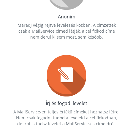
Anonim
Maradj végig rejtve levelezés közben. A címzettek
csak a MailService címed látják, a cél fiókod címe
nem derül ki sem most, sem később.
Írj és fogadj levelet
A MailService-en teljes értékű címeket hozhatsz létre.
Nem csak fogadni tudod a leveleid a cél fiókodban,
de írni is tudsz levelet a MailService-es címeidről.