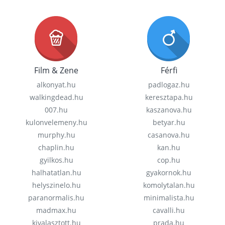
Film & Zene
Férfi
alkonyat.hu
padlogaz.hu
walkingdead.hu
keresztapa.hu
007.hu
kaszanova.hu
kulonvelemeny.hu
betyar.hu
murphy.hu
casanova.hu
chaplin.hu
kan.hu
gyilkos.hu
cop.hu
halhatatlan.hu
gyakornok.hu
helyszinelo.hu
komolytalan.hu
paranormalis.hu
minimalista.hu
madmax.hu
cavalli.hu
kivalasztott.hu
prada.hu