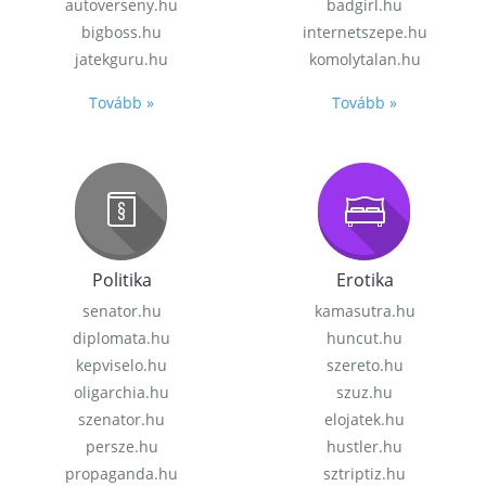
autoverseny.hu
badgirl.hu
bigboss.hu
internetszepe.hu
jatekguru.hu
komolytalan.hu
Tovább »
Tovább »
Politika
Erotika
senator.hu
kamasutra.hu
diplomata.hu
huncut.hu
kepviselo.hu
szereto.hu
oligarchia.hu
szuz.hu
szenator.hu
elojatek.hu
persze.hu
hustler.hu
propaganda.hu
sztriptiz.hu