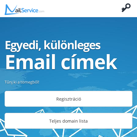
Egyedi, különleges
Email címek
Tűnj ki a tömegből!
Regisztráció
Teljes domain lista