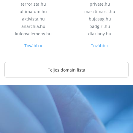
terrorista.hu
private.hu
ultimatum.hu
masztimarci.hu
aktivista.hu
bujasag.hu
anarchia.hu
badgirl.hu
kulonvelemeny.hu
diaklany.hu
Tovább »
Tovább »
Teljes domain lista