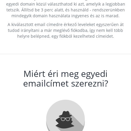
egyedi domain közül választhatod ki azt, amelyik a legjobban
tetszik. Állítsd be 3 perc alatt, és használd - rendszerünkben
mindegyik domain használata ingyenes és az is marad.
A kiválasztott email címedre érkező leveleket egyszerűen át
tudod irányítani a már meglévő fiókodba, így nem kell több
helyre belépned, egy fiókból kezelheted címeidet.
Miért éri meg egyedi
emailcímet szerezni?