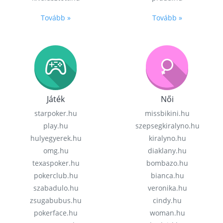
Tovább »
Tovább »
Játék
Női
starpoker.hu
missbikini.hu
play.hu
szepsegkiralyno.hu
hulyegyerek.hu
kiralyno.hu
omg.hu
diaklany.hu
texaspoker.hu
bombazo.hu
pokerclub.hu
bianca.hu
szabadulo.hu
veronika.hu
zsugabubus.hu
cindy.hu
pokerface.hu
woman.hu