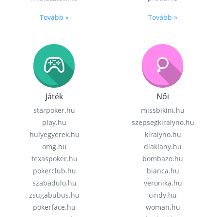
Tovább »
Tovább »
Játék
Női
starpoker.hu
missbikini.hu
play.hu
szepsegkiralyno.hu
hulyegyerek.hu
kiralyno.hu
omg.hu
diaklany.hu
texaspoker.hu
bombazo.hu
pokerclub.hu
bianca.hu
szabadulo.hu
veronika.hu
zsugabubus.hu
cindy.hu
pokerface.hu
woman.hu