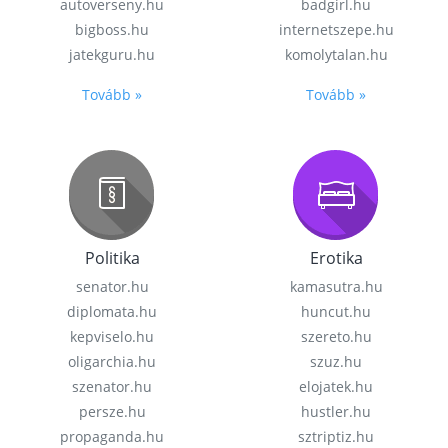
autoverseny.hu
badgirl.hu
bigboss.hu
internetszepe.hu
jatekguru.hu
komolytalan.hu
Tovább »
Tovább »
Politika
Erotika
senator.hu
kamasutra.hu
diplomata.hu
huncut.hu
kepviselo.hu
szereto.hu
oligarchia.hu
szuz.hu
szenator.hu
elojatek.hu
persze.hu
hustler.hu
propaganda.hu
sztriptiz.hu