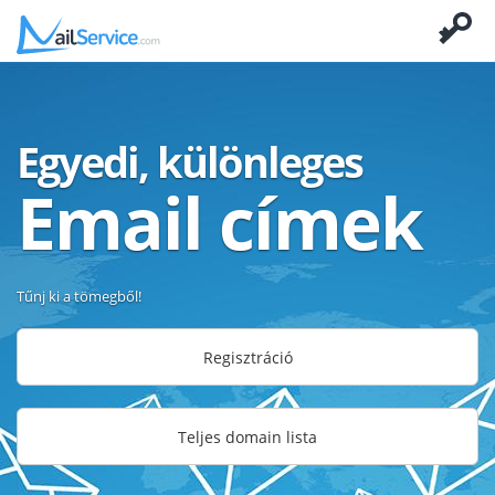
Egyedi, különleges
Email címek
Tűnj ki a tömegből!
Regisztráció
Teljes domain lista