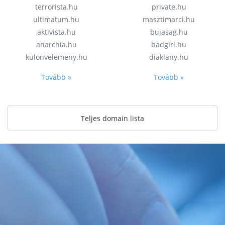
terrorista.hu
private.hu
ultimatum.hu
masztimarci.hu
aktivista.hu
bujasag.hu
anarchia.hu
badgirl.hu
kulonvelemeny.hu
diaklany.hu
Tovább »
Tovább »
Teljes domain lista