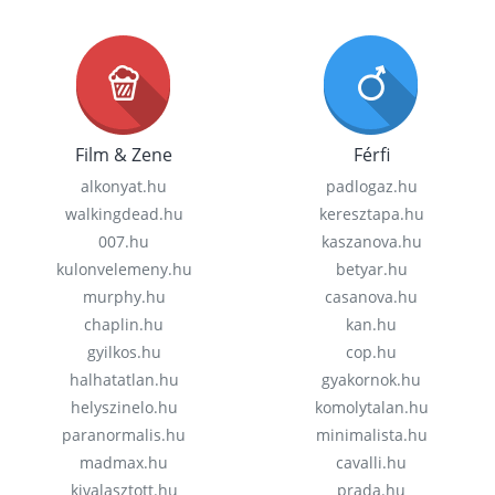
Film & Zene
Férfi
alkonyat.hu
padlogaz.hu
walkingdead.hu
keresztapa.hu
007.hu
kaszanova.hu
kulonvelemeny.hu
betyar.hu
murphy.hu
casanova.hu
chaplin.hu
kan.hu
gyilkos.hu
cop.hu
halhatatlan.hu
gyakornok.hu
helyszinelo.hu
komolytalan.hu
paranormalis.hu
minimalista.hu
madmax.hu
cavalli.hu
kivalasztott.hu
prada.hu