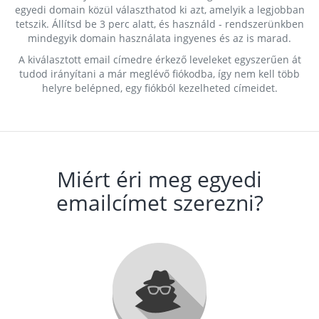
egyedi domain közül választhatod ki azt, amelyik a legjobban
tetszik. Állítsd be 3 perc alatt, és használd - rendszerünkben
mindegyik domain használata ingyenes és az is marad.
A kiválasztott email címedre érkező leveleket egyszerűen át
tudod irányítani a már meglévő fiókodba, így nem kell több
helyre belépned, egy fiókból kezelheted címeidet.
Miért éri meg egyedi
emailcímet szerezni?