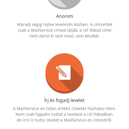
Anonim
Maradj végig rejtve levelezés közben. A címzettek
csak a MailService címed látják, a cél fiókod címe
nem derül ki sem most, sem később.
Írj és fogadj levelet
A MailService-en teljes értékű címeket hozhatsz létre.
Nem csak fogadni tudod a leveleid a cél fiókodban,
de írni is tudsz levelet a MailService-es címeidről.