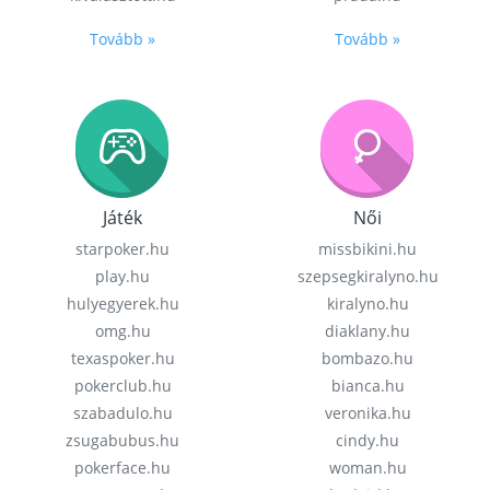
Tovább »
Tovább »
Játék
Női
starpoker.hu
missbikini.hu
play.hu
szepsegkiralyno.hu
hulyegyerek.hu
kiralyno.hu
omg.hu
diaklany.hu
texaspoker.hu
bombazo.hu
pokerclub.hu
bianca.hu
szabadulo.hu
veronika.hu
zsugabubus.hu
cindy.hu
pokerface.hu
woman.hu