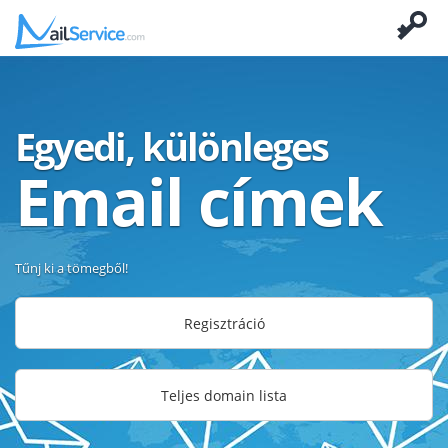
Egyedi, különleges
Email címek
Tűnj ki a tömegből!
Regisztráció
Teljes domain lista