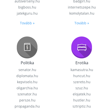
autoverseny.hu
badgirl.hu
bigboss.hu
internetszepe.hu
jatekguru.hu
komolytalan.hu
Tovább »
Tovább »
Politika
Erotika
senator.hu
kamasutra.hu
diplomata.hu
huncut.hu
kepviselo.hu
szereto.hu
oligarchia.hu
szuz.hu
szenator.hu
elojatek.hu
persze.hu
hustler.hu
propaganda.hu
sztriptiz.hu