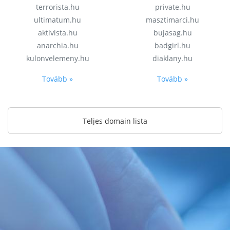
terrorista.hu
private.hu
ultimatum.hu
masztimarci.hu
aktivista.hu
bujasag.hu
anarchia.hu
badgirl.hu
kulonvelemeny.hu
diaklany.hu
Tovább »
Tovább »
Teljes domain lista