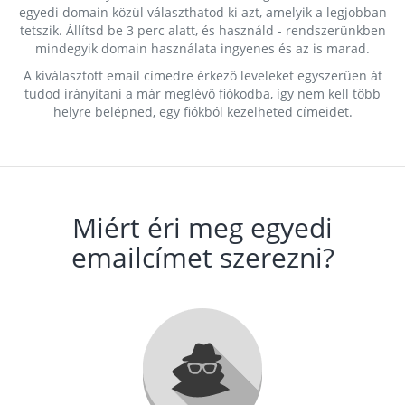
egyedi domain közül választhatod ki azt, amelyik a legjobban
tetszik. Állítsd be 3 perc alatt, és használd - rendszerünkben
mindegyik domain használata ingyenes és az is marad.
A kiválasztott email címedre érkező leveleket egyszerűen át
tudod irányítani a már meglévő fiókodba, így nem kell több
helyre belépned, egy fiókból kezelheted címeidet.
Miért éri meg egyedi
emailcímet szerezni?