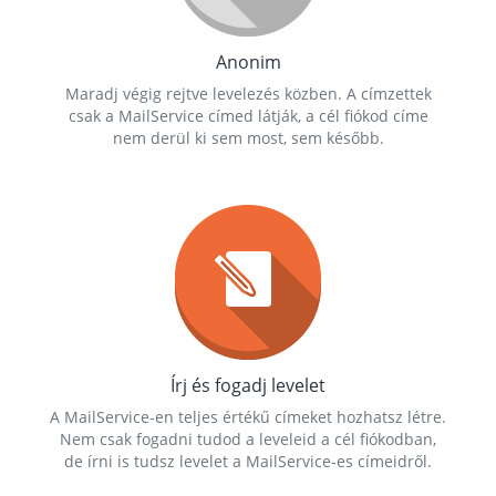
Anonim
Maradj végig rejtve levelezés közben. A címzettek
csak a MailService címed látják, a cél fiókod címe
nem derül ki sem most, sem később.
Írj és fogadj levelet
A MailService-en teljes értékű címeket hozhatsz létre.
Nem csak fogadni tudod a leveleid a cél fiókodban,
de írni is tudsz levelet a MailService-es címeidről.