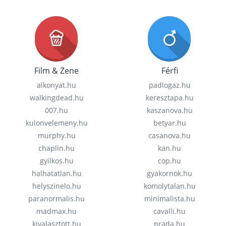
Film & Zene
Férfi
alkonyat.hu
padlogaz.hu
walkingdead.hu
keresztapa.hu
007.hu
kaszanova.hu
kulonvelemeny.hu
betyar.hu
murphy.hu
casanova.hu
chaplin.hu
kan.hu
gyilkos.hu
cop.hu
halhatatlan.hu
gyakornok.hu
helyszinelo.hu
komolytalan.hu
paranormalis.hu
minimalista.hu
madmax.hu
cavalli.hu
kivalasztott.hu
prada.hu