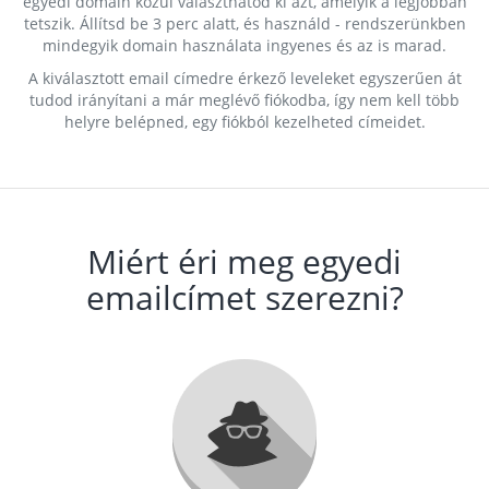
egyedi domain közül választhatod ki azt, amelyik a legjobban
tetszik. Állítsd be 3 perc alatt, és használd - rendszerünkben
mindegyik domain használata ingyenes és az is marad.
A kiválasztott email címedre érkező leveleket egyszerűen át
tudod irányítani a már meglévő fiókodba, így nem kell több
helyre belépned, egy fiókból kezelheted címeidet.
Miért éri meg egyedi
emailcímet szerezni?