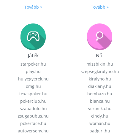
Tovább »
Tovább »
Játék
Női
starpoker.hu
missbikini.hu
play.hu
szepsegkiralyno.hu
hulyegyerek.hu
kiralyno.hu
omg.hu
diaklany.hu
texaspoker.hu
bombazo.hu
pokerclub.hu
bianca.hu
szabadulo.hu
veronika.hu
zsugabubus.hu
cindy.hu
pokerface.hu
woman.hu
autoverseny.hu
badgirl.hu