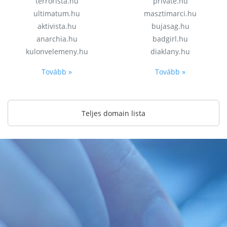
terrorista.hu
private.hu
ultimatum.hu
masztimarci.hu
aktivista.hu
bujasag.hu
anarchia.hu
badgirl.hu
kulonvelemeny.hu
diaklany.hu
Tovább »
Tovább »
Teljes domain lista