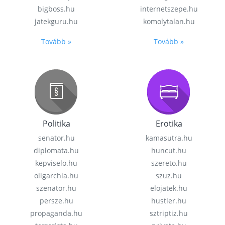
bigboss.hu
internetszepe.hu
jatekguru.hu
komolytalan.hu
Tovább »
Tovább »
Politika
Erotika
senator.hu
kamasutra.hu
diplomata.hu
huncut.hu
kepviselo.hu
szereto.hu
oligarchia.hu
szuz.hu
szenator.hu
elojatek.hu
persze.hu
hustler.hu
propaganda.hu
sztriptiz.hu