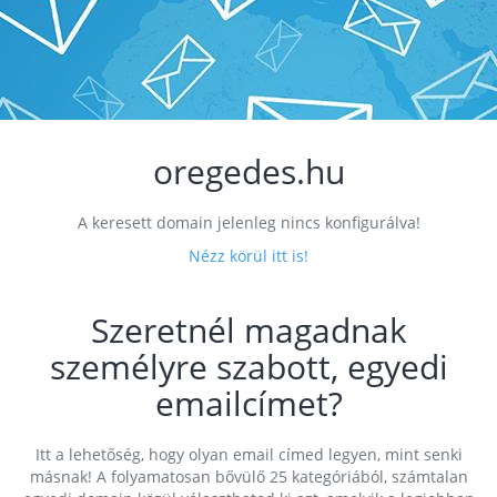
oregedes.hu
A keresett domain jelenleg nincs konfigurálva!
Nézz körül itt is!
Szeretnél magadnak
személyre szabott, egyedi
emailcímet?
Itt a lehetőség, hogy olyan email címed legyen, mint senki
másnak! A folyamatosan bővülő 25 kategóriából, számtalan