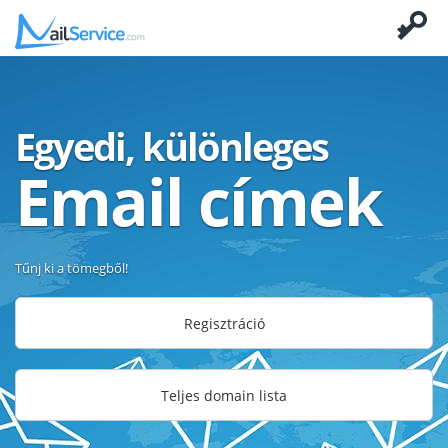
Egyedi, különleges
Email címek
Tűnj ki a tömegből!
Regisztráció
Teljes domain lista