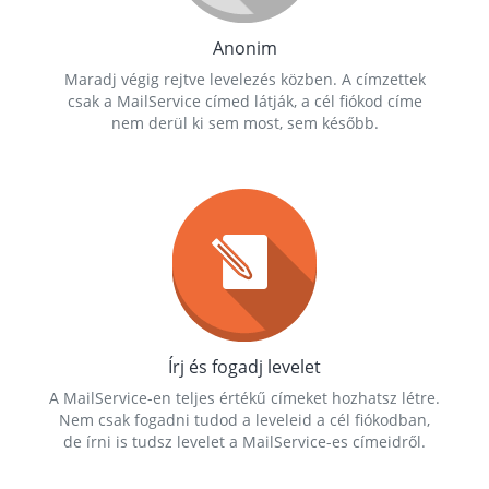
Anonim
Maradj végig rejtve levelezés közben. A címzettek
csak a MailService címed látják, a cél fiókod címe
nem derül ki sem most, sem később.
Írj és fogadj levelet
A MailService-en teljes értékű címeket hozhatsz létre.
Nem csak fogadni tudod a leveleid a cél fiókodban,
de írni is tudsz levelet a MailService-es címeidről.