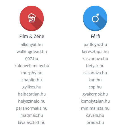
Film & Zene
Férfi
alkonyat.hu
padlogaz.hu
walkingdead.hu
keresztapa.hu
007.hu
kaszanova.hu
kulonvelemeny.hu
betyar.hu
murphy.hu
casanova.hu
chaplin.hu
kan.hu
gyilkos.hu
cop.hu
halhatatlan.hu
gyakornok.hu
helyszinelo.hu
komolytalan.hu
paranormalis.hu
minimalista.hu
madmax.hu
cavalli.hu
kivalasztott.hu
prada.hu