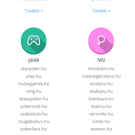
Tovább »
Tovább »
Játék
Női
starpoker.hu
missbikini.hu
play.hu
szepsegkiralyno.hu
hulyegyerek.hu
kiralyno.hu
omg.hu
diaklany.hu
texaspoker.hu
bombazo.hu
pokerclub.hu
bianca.hu
szabadulo.hu
veronika.hu
zsugabubus.hu
cindy.hu
pokerface.hu
woman.hu