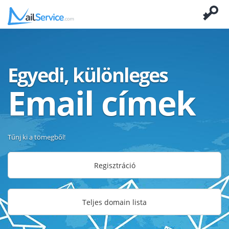
Egyedi, különleges
Email címek
Tűnj ki a tömegből!
Regisztráció
Teljes domain lista