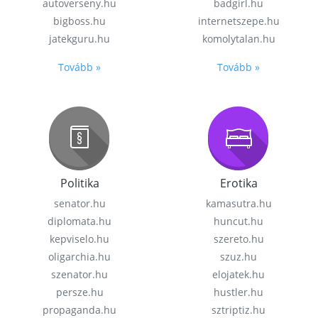
autoverseny.hu
badgirl.hu
bigboss.hu
internetszepe.hu
jatekguru.hu
komolytalan.hu
Tovább »
Tovább »
Politika
Erotika
senator.hu
kamasutra.hu
diplomata.hu
huncut.hu
kepviselo.hu
szereto.hu
oligarchia.hu
szuz.hu
szenator.hu
elojatek.hu
persze.hu
hustler.hu
propaganda.hu
sztriptiz.hu