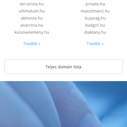
terrorista.hu
private.hu
ultimatum.hu
masztimarci.hu
aktivista.hu
bujasag.hu
anarchia.hu
badgirl.hu
kulonvelemeny.hu
diaklany.hu
Tovább »
Tovább »
Teljes domain lista