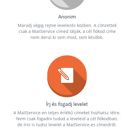
Anonim
Maradj végig rejtve levelezés közben. A címzettek
csak a MailService címed látják, a cél fiókod címe
nem derül ki sem most, sem később.
Írj és fogadj levelet
A MailService-en teljes értékű címeket hozhatsz létre.
Nem csak fogadni tudod a leveleid a cél fiókodban,
de írni is tudsz levelet a MailService-es címeidről.