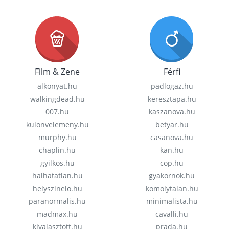
Film & Zene
Férfi
alkonyat.hu
padlogaz.hu
walkingdead.hu
keresztapa.hu
007.hu
kaszanova.hu
kulonvelemeny.hu
betyar.hu
murphy.hu
casanova.hu
chaplin.hu
kan.hu
gyilkos.hu
cop.hu
halhatatlan.hu
gyakornok.hu
helyszinelo.hu
komolytalan.hu
paranormalis.hu
minimalista.hu
madmax.hu
cavalli.hu
kivalasztott.hu
prada.hu