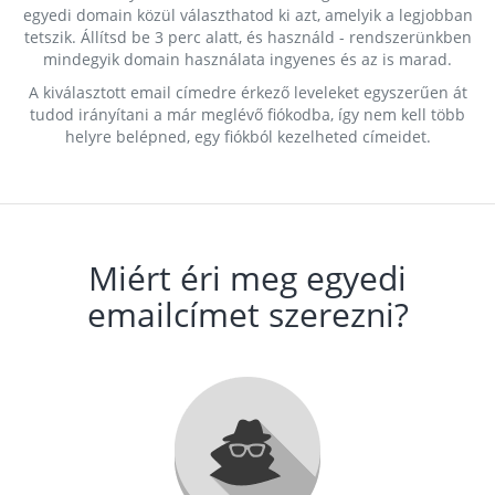
egyedi domain közül választhatod ki azt, amelyik a legjobban
tetszik. Állítsd be 3 perc alatt, és használd - rendszerünkben
mindegyik domain használata ingyenes és az is marad.
A kiválasztott email címedre érkező leveleket egyszerűen át
tudod irányítani a már meglévő fiókodba, így nem kell több
helyre belépned, egy fiókból kezelheted címeidet.
Miért éri meg egyedi
emailcímet szerezni?