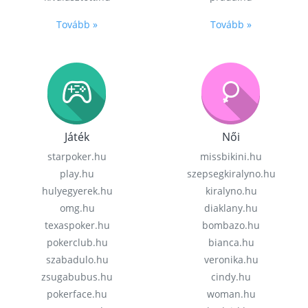
Tovább »
Tovább »
Játék
Női
starpoker.hu
missbikini.hu
play.hu
szepsegkiralyno.hu
hulyegyerek.hu
kiralyno.hu
omg.hu
diaklany.hu
texaspoker.hu
bombazo.hu
pokerclub.hu
bianca.hu
szabadulo.hu
veronika.hu
zsugabubus.hu
cindy.hu
pokerface.hu
woman.hu