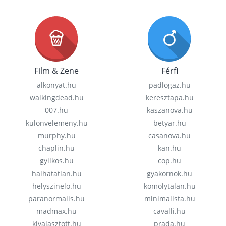
Film & Zene
Férfi
alkonyat.hu
padlogaz.hu
walkingdead.hu
keresztapa.hu
007.hu
kaszanova.hu
kulonvelemeny.hu
betyar.hu
murphy.hu
casanova.hu
chaplin.hu
kan.hu
gyilkos.hu
cop.hu
halhatatlan.hu
gyakornok.hu
helyszinelo.hu
komolytalan.hu
paranormalis.hu
minimalista.hu
madmax.hu
cavalli.hu
kivalasztott.hu
prada.hu