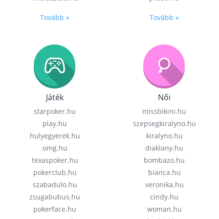
Tovább »
Tovább »
Játék
Női
starpoker.hu
missbikini.hu
play.hu
szepsegkiralyno.hu
hulyegyerek.hu
kiralyno.hu
omg.hu
diaklany.hu
texaspoker.hu
bombazo.hu
pokerclub.hu
bianca.hu
szabadulo.hu
veronika.hu
zsugabubus.hu
cindy.hu
pokerface.hu
woman.hu