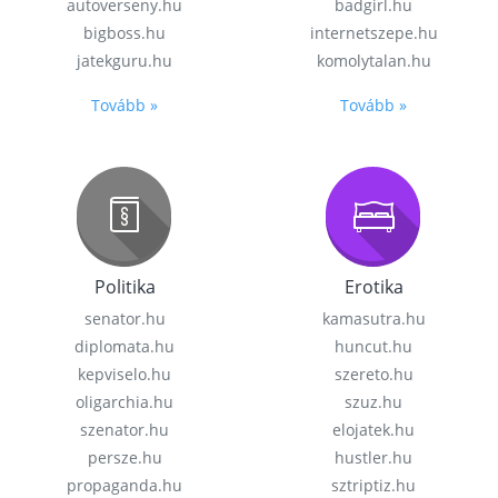
autoverseny.hu
badgirl.hu
bigboss.hu
internetszepe.hu
jatekguru.hu
komolytalan.hu
Tovább »
Tovább »
Politika
Erotika
senator.hu
kamasutra.hu
diplomata.hu
huncut.hu
kepviselo.hu
szereto.hu
oligarchia.hu
szuz.hu
szenator.hu
elojatek.hu
persze.hu
hustler.hu
propaganda.hu
sztriptiz.hu