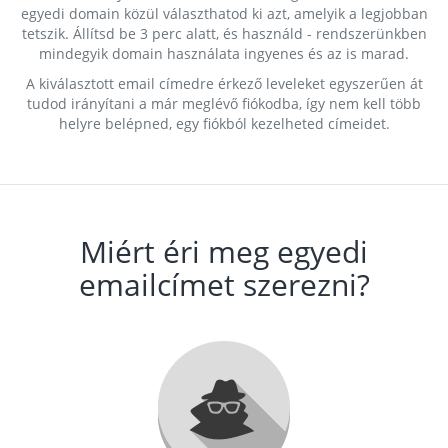
egyedi domain közül választhatod ki azt, amelyik a legjobban
tetszik. Állítsd be 3 perc alatt, és használd - rendszerünkben
mindegyik domain használata ingyenes és az is marad.
A kiválasztott email címedre érkező leveleket egyszerűen át
tudod irányítani a már meglévő fiókodba, így nem kell több
helyre belépned, egy fiókból kezelheted címeidet.
Miért éri meg egyedi
emailcímet szerezni?