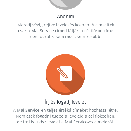
Anonim
Maradj végig rejtve levelezés közben. A címzettek
csak a MailService címed látják, a cél fiókod címe
nem derül ki sem most, sem később.
Írj és fogadj levelet
A MailService-en teljes értékű címeket hozhatsz létre.
Nem csak fogadni tudod a leveleid a cél fiókodban,
de írni is tudsz levelet a MailService-es címeidről.