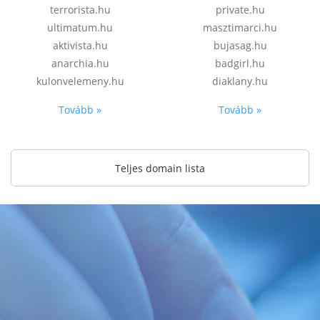
terrorista.hu
private.hu
ultimatum.hu
masztimarci.hu
aktivista.hu
bujasag.hu
anarchia.hu
badgirl.hu
kulonvelemeny.hu
diaklany.hu
Tovább »
Tovább »
Teljes domain lista