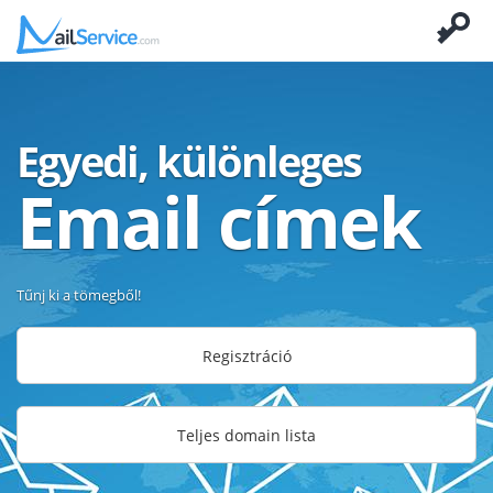
Egyedi, különleges
Email címek
Tűnj ki a tömegből!
Regisztráció
Teljes domain lista