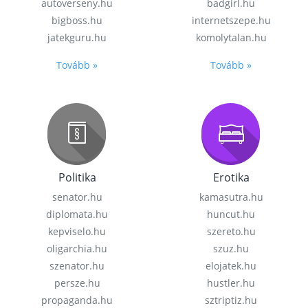
autoverseny.hu
badgirl.hu
bigboss.hu
internetszepe.hu
jatekguru.hu
komolytalan.hu
Tovább »
Tovább »
Politika
Erotika
senator.hu
kamasutra.hu
diplomata.hu
huncut.hu
kepviselo.hu
szereto.hu
oligarchia.hu
szuz.hu
szenator.hu
elojatek.hu
persze.hu
hustler.hu
propaganda.hu
sztriptiz.hu