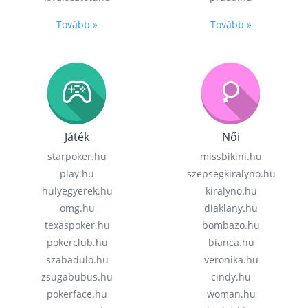
Tovább »
Tovább »
Játék
Női
starpoker.hu
missbikini.hu
play.hu
szepsegkiralyno.hu
hulyegyerek.hu
kiralyno.hu
omg.hu
diaklany.hu
texaspoker.hu
bombazo.hu
pokerclub.hu
bianca.hu
szabadulo.hu
veronika.hu
zsugabubus.hu
cindy.hu
pokerface.hu
woman.hu