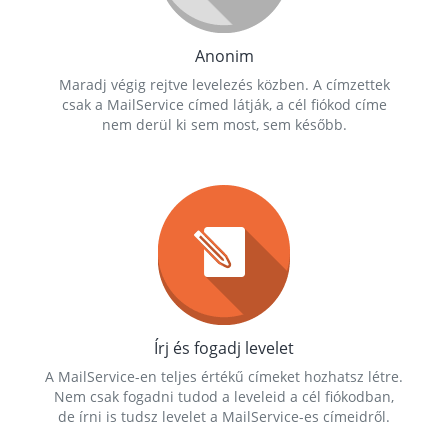
Anonim
Maradj végig rejtve levelezés közben. A címzettek
csak a MailService címed látják, a cél fiókod címe
nem derül ki sem most, sem később.
Írj és fogadj levelet
A MailService-en teljes értékű címeket hozhatsz létre.
Nem csak fogadni tudod a leveleid a cél fiókodban,
de írni is tudsz levelet a MailService-es címeidről.