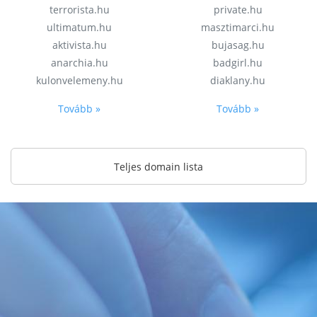
terrorista.hu
private.hu
ultimatum.hu
masztimarci.hu
aktivista.hu
bujasag.hu
anarchia.hu
badgirl.hu
kulonvelemeny.hu
diaklany.hu
Tovább »
Tovább »
Teljes domain lista