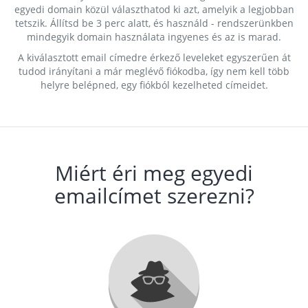
egyedi domain közül választhatod ki azt, amelyik a legjobban
tetszik. Állítsd be 3 perc alatt, és használd - rendszerünkben
mindegyik domain használata ingyenes és az is marad.
A kiválasztott email címedre érkező leveleket egyszerűen át
tudod irányítani a már meglévő fiókodba, így nem kell több
helyre belépned, egy fiókból kezelheted címeidet.
Miért éri meg egyedi
emailcímet szerezni?