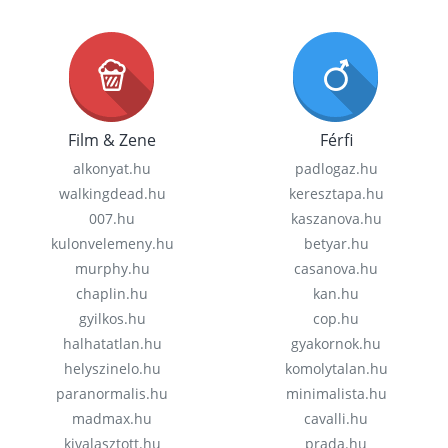
Film & Zene
Férfi
alkonyat.hu
padlogaz.hu
walkingdead.hu
keresztapa.hu
007.hu
kaszanova.hu
kulonvelemeny.hu
betyar.hu
murphy.hu
casanova.hu
chaplin.hu
kan.hu
gyilkos.hu
cop.hu
halhatatlan.hu
gyakornok.hu
helyszinelo.hu
komolytalan.hu
paranormalis.hu
minimalista.hu
madmax.hu
cavalli.hu
kivalasztott.hu
prada.hu