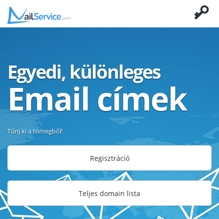
Egyedi, különleges
Email címek
Tűnj ki a tömegből!
Regisztráció
Teljes domain lista