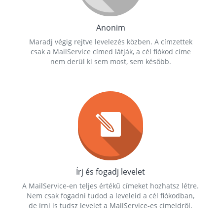
Anonim
Maradj végig rejtve levelezés közben. A címzettek
csak a MailService címed látják, a cél fiókod címe
nem derül ki sem most, sem később.
Írj és fogadj levelet
A MailService-en teljes értékű címeket hozhatsz létre.
Nem csak fogadni tudod a leveleid a cél fiókodban,
de írni is tudsz levelet a MailService-es címeidről.