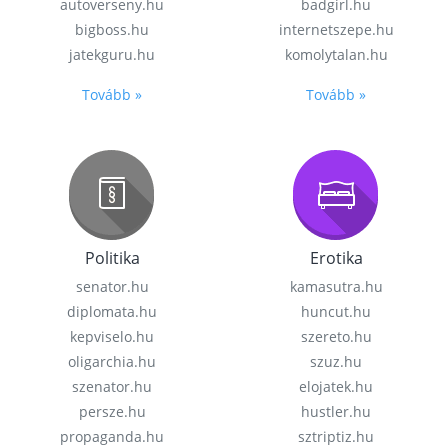
autoverseny.hu
badgirl.hu
bigboss.hu
internetszepe.hu
jatekguru.hu
komolytalan.hu
Tovább »
Tovább »
Politika
Erotika
senator.hu
kamasutra.hu
diplomata.hu
huncut.hu
kepviselo.hu
szereto.hu
oligarchia.hu
szuz.hu
szenator.hu
elojatek.hu
persze.hu
hustler.hu
propaganda.hu
sztriptiz.hu