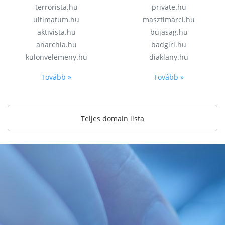
terrorista.hu
private.hu
ultimatum.hu
masztimarci.hu
aktivista.hu
bujasag.hu
anarchia.hu
badgirl.hu
kulonvelemeny.hu
diaklany.hu
Tovább »
Tovább »
Teljes domain lista