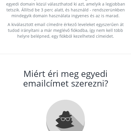
egyedi domain közül választhatod ki azt, amelyik a legjobban
tetszik. Állítsd be 3 perc alatt, és használd - rendszerünkben
mindegyik domain használata ingyenes és az is marad.
A kiválasztott email címedre érkező leveleket egyszerűen át
tudod irányítani a már meglévő fiókodba, így nem kell több
helyre belépned, egy fiókból kezelheted címeidet.
Miért éri meg egyedi
emailcímet szerezni?