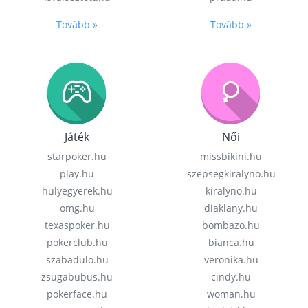
Tovább »
Tovább »
Játék
Női
starpoker.hu
missbikini.hu
play.hu
szepsegkiralyno.hu
hulyegyerek.hu
kiralyno.hu
omg.hu
diaklany.hu
texaspoker.hu
bombazo.hu
pokerclub.hu
bianca.hu
szabadulo.hu
veronika.hu
zsugabubus.hu
cindy.hu
pokerface.hu
woman.hu