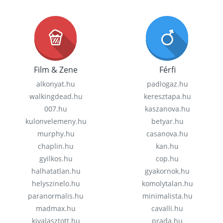
Film & Zene
Férfi
alkonyat.hu
padlogaz.hu
walkingdead.hu
keresztapa.hu
007.hu
kaszanova.hu
kulonvelemeny.hu
betyar.hu
murphy.hu
casanova.hu
chaplin.hu
kan.hu
gyilkos.hu
cop.hu
halhatatlan.hu
gyakornok.hu
helyszinelo.hu
komolytalan.hu
paranormalis.hu
minimalista.hu
madmax.hu
cavalli.hu
kivalasztott.hu
prada.hu