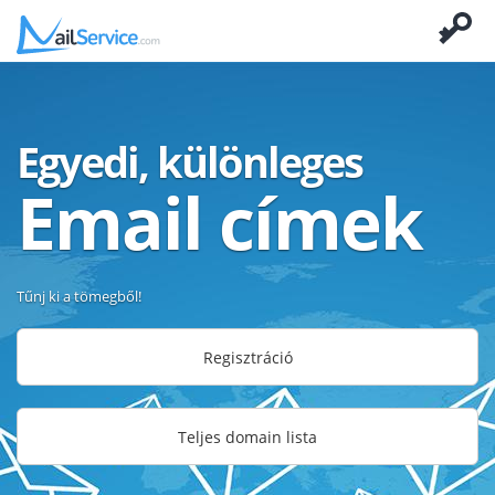
Egyedi, különleges
Email címek
Tűnj ki a tömegből!
Regisztráció
Teljes domain lista