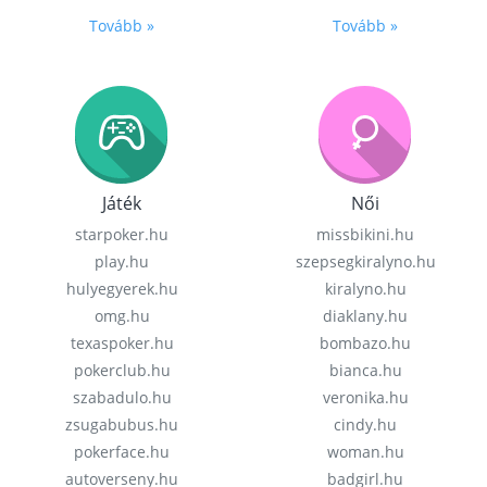
Tovább »
Tovább »
Játék
Női
starpoker.hu
missbikini.hu
play.hu
szepsegkiralyno.hu
hulyegyerek.hu
kiralyno.hu
omg.hu
diaklany.hu
texaspoker.hu
bombazo.hu
pokerclub.hu
bianca.hu
szabadulo.hu
veronika.hu
zsugabubus.hu
cindy.hu
pokerface.hu
woman.hu
autoverseny.hu
badgirl.hu