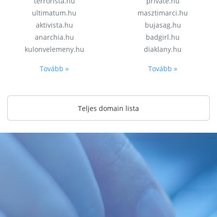
terrorista.hu
private.hu
ultimatum.hu
masztimarci.hu
aktivista.hu
bujasag.hu
anarchia.hu
badgirl.hu
kulonvelemeny.hu
diaklany.hu
Tovább »
Tovább »
Teljes domain lista