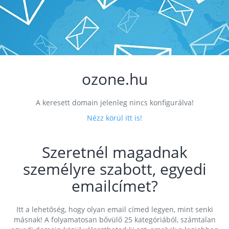
ozone.hu
A keresett domain jelenleg nincs konfigurálva!
Nézz körül itt is!
Szeretnél magadnak
személyre szabott, egyedi
emailcímet?
Itt a lehetőség, hogy olyan email címed legyen, mint senki
másnak! A folyamatosan bővülő 25 kategóriából, számtalan