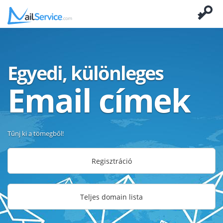
Egyedi, különleges
Email címek
Tűnj ki a tömegből!
Regisztráció
Teljes domain lista