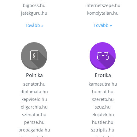
bigboss.hu
internetszepe.hu
jatekguru.hu
komolytalan.hu
Tovább »
Tovább »
Politika
Erotika
senator.hu
kamasutra.hu
diplomata.hu
huncut.hu
kepviselo.hu
szereto.hu
oligarchia.hu
szuz.hu
szenator.hu
elojatek.hu
persze.hu
hustler.hu
propaganda.hu
sztriptiz.hu