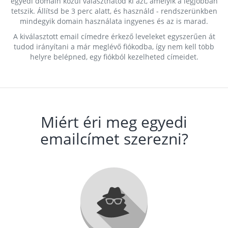
egyedi domain közül választhatod ki azt, amelyik a legjobban
tetszik. Állítsd be 3 perc alatt, és használd - rendszerünkben
mindegyik domain használata ingyenes és az is marad.
A kiválasztott email címedre érkező leveleket egyszerűen át
tudod irányítani a már meglévő fiókodba, így nem kell több
helyre belépned, egy fiókból kezelheted címeidet.
Miért éri meg egyedi
emailcímet szerezni?