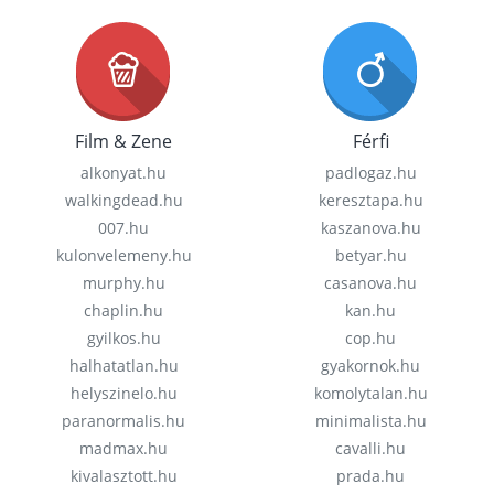
Film & Zene
Férfi
alkonyat.hu
padlogaz.hu
walkingdead.hu
keresztapa.hu
007.hu
kaszanova.hu
kulonvelemeny.hu
betyar.hu
murphy.hu
casanova.hu
chaplin.hu
kan.hu
gyilkos.hu
cop.hu
halhatatlan.hu
gyakornok.hu
helyszinelo.hu
komolytalan.hu
paranormalis.hu
minimalista.hu
madmax.hu
cavalli.hu
kivalasztott.hu
prada.hu