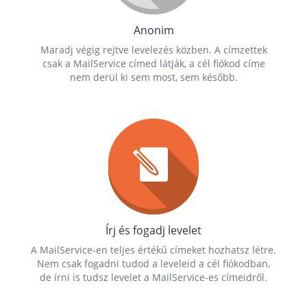
Anonim
Maradj végig rejtve levelezés közben. A címzettek
csak a MailService címed látják, a cél fiókod címe
nem derül ki sem most, sem később.
Írj és fogadj levelet
A MailService-en teljes értékű címeket hozhatsz létre.
Nem csak fogadni tudod a leveleid a cél fiókodban,
de írni is tudsz levelet a MailService-es címeidről.