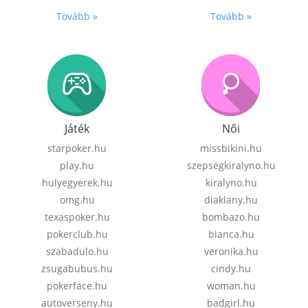
Tovább »
Tovább »
Játék
Női
starpoker.hu
missbikini.hu
play.hu
szepsegkiralyno.hu
hulyegyerek.hu
kiralyno.hu
omg.hu
diaklany.hu
texaspoker.hu
bombazo.hu
pokerclub.hu
bianca.hu
szabadulo.hu
veronika.hu
zsugabubus.hu
cindy.hu
pokerface.hu
woman.hu
autoverseny.hu
badgirl.hu