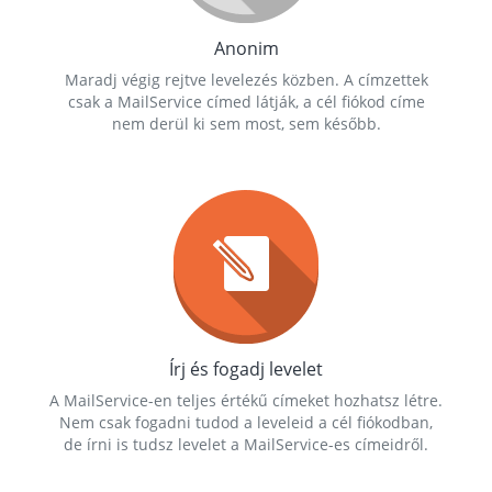
Anonim
Maradj végig rejtve levelezés közben. A címzettek
csak a MailService címed látják, a cél fiókod címe
nem derül ki sem most, sem később.
Írj és fogadj levelet
A MailService-en teljes értékű címeket hozhatsz létre.
Nem csak fogadni tudod a leveleid a cél fiókodban,
de írni is tudsz levelet a MailService-es címeidről.