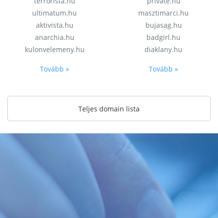
terrorista.hu
private.hu
ultimatum.hu
masztimarci.hu
aktivista.hu
bujasag.hu
anarchia.hu
badgirl.hu
kulonvelemeny.hu
diaklany.hu
Tovább »
Tovább »
Teljes domain lista