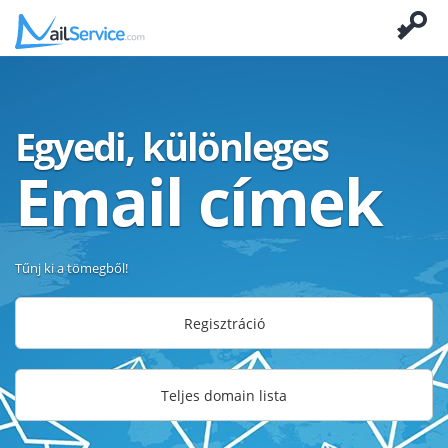
Egyedi, különleges
Email címek
Tűnj ki a tömegből!
Regisztráció
Teljes domain lista