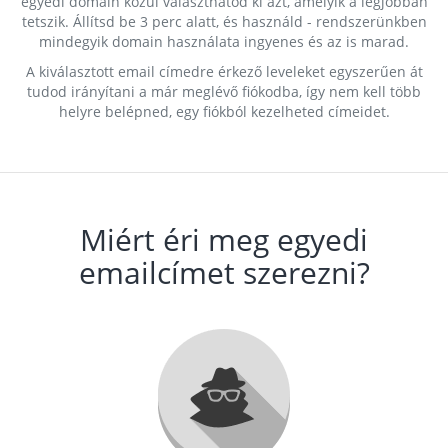
egyedi domain közül választhatod ki azt, amelyik a legjobban
tetszik. Állítsd be 3 perc alatt, és használd - rendszerünkben
mindegyik domain használata ingyenes és az is marad.
A kiválasztott email címedre érkező leveleket egyszerűen át
tudod irányítani a már meglévő fiókodba, így nem kell több
helyre belépned, egy fiókból kezelheted címeidet.
Miért éri meg egyedi
emailcímet szerezni?