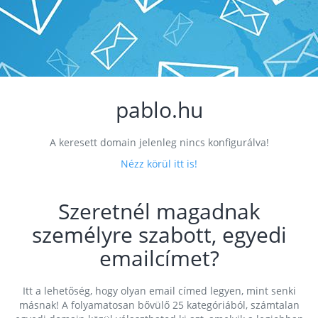
pablo.hu
A keresett domain jelenleg nincs konfigurálva!
Nézz körül itt is!
Szeretnél magadnak
személyre szabott, egyedi
emailcímet?
Itt a lehetőség, hogy olyan email címed legyen, mint senki
másnak! A folyamatosan bővülő 25 kategóriából, számtalan