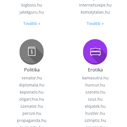
bigboss.hu
internetszepe.hu
jatekguru.hu
komolytalan.hu
Tovább »
Tovább »
Politika
Erotika
senator.hu
kamasutra.hu
diplomata.hu
huncut.hu
kepviselo.hu
szereto.hu
oligarchia.hu
szuz.hu
szenator.hu
elojatek.hu
persze.hu
hustler.hu
propaganda.hu
sztriptiz.hu