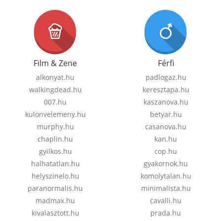
Film & Zene
Férfi
alkonyat.hu
padlogaz.hu
walkingdead.hu
keresztapa.hu
007.hu
kaszanova.hu
kulonvelemeny.hu
betyar.hu
murphy.hu
casanova.hu
chaplin.hu
kan.hu
gyilkos.hu
cop.hu
halhatatlan.hu
gyakornok.hu
helyszinelo.hu
komolytalan.hu
paranormalis.hu
minimalista.hu
madmax.hu
cavalli.hu
kivalasztott.hu
prada.hu