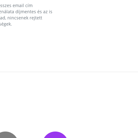
összes email cím
nálata díjmentes és az is
d, nincsenek rejtett
ségek.