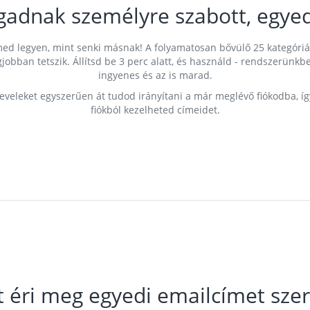
gadnak személyre szabott, egyed
címed legyen, mint senki másnak! A folyamatosan bővülő 25 kategóri
egjobban tetszik. Állítsd be 3 perc alatt, és használd - rendszerü
ingyenes és az is marad.
leveleket egyszerűen át tudod irányítani a már meglévő fiókodba, í
fiókból kezelheted címeidet.
t éri meg egyedi emailcímet szer