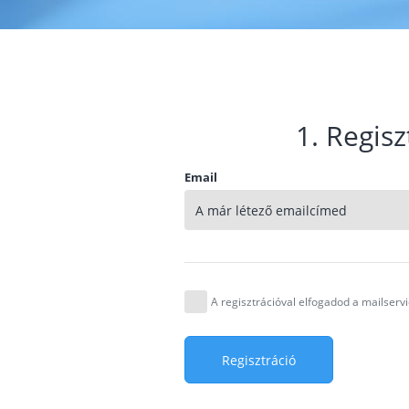
1. Regisz
Email
A regisztrációval elfogadod a mailser
Regisztráció