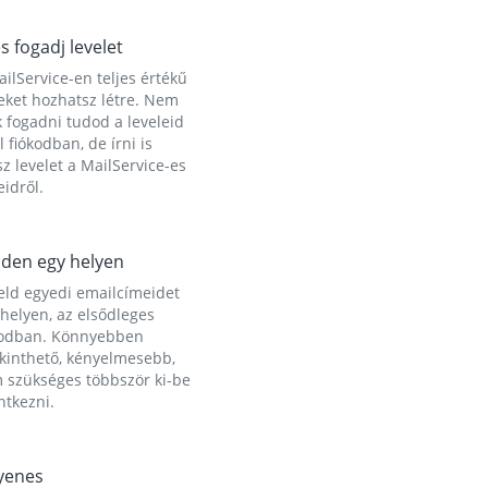
és fogadj levelet
ilService-en teljes értékű
eket hozhatsz létre. Nem
 fogadni tudod a leveleid
l fiókodban, de írni is
z levelet a MailService-es
idről.
den egy helyen
eld egyedi emailcímeidet
helyen, az elsődleges
kodban. Könnyebben
ekinthető, kényelmesebb,
 szükséges többször ki-be
ntkezni.
yenes