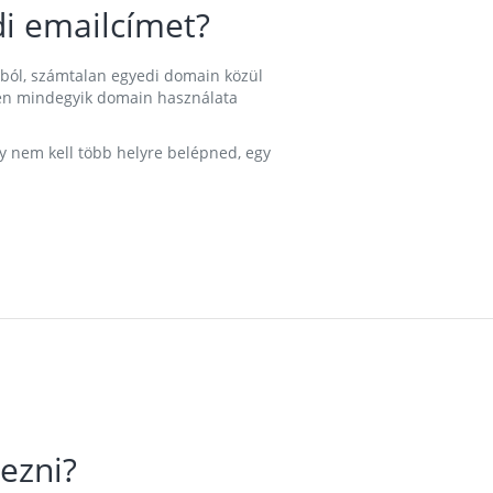
i emailcímet?
ából, számtalan egyedi domain közül
nkben mindegyik domain használata
gy nem kell több helyre belépned, egy
ezni?