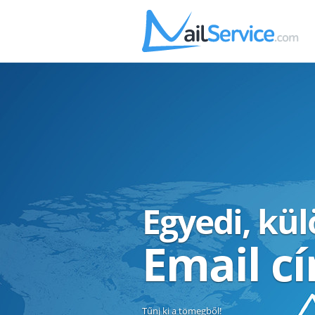
Egyedi, kü
Email c
Tűnj ki a tömegből!