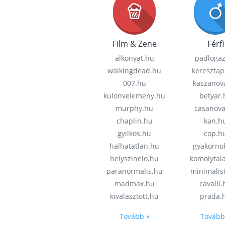
Film & Zene
Férfi
alkonyat.hu
padloga
walkingdead.hu
keresztap
007.hu
kaszanov
kulonvelemeny.hu
betyar.
murphy.hu
casanov
chaplin.hu
kan.h
gyilkos.hu
cop.h
halhatatlan.hu
gyakorno
helyszinelo.hu
komolytal
paranormalis.hu
minimalis
madmax.hu
cavalli
kivalasztott.hu
prada.
Tovább »
Tovább