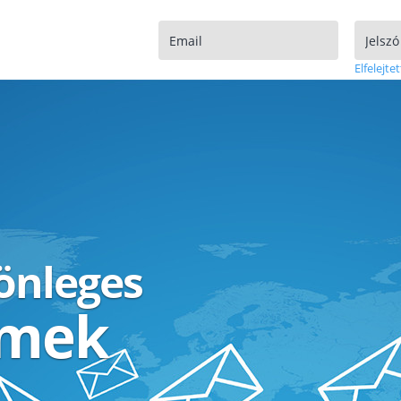
Elfelejtet
lönleges
ímek