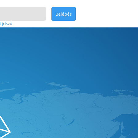
Belépés
t jelszó