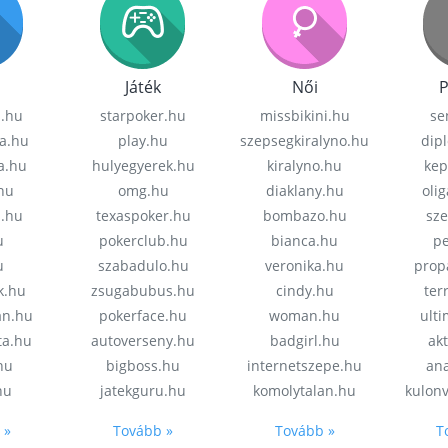
Játék
Női
P
z.hu
starpoker.hu
missbikini.hu
se
a.hu
play.hu
szepsegkiralyno.hu
dip
a.hu
hulyegyerek.hu
kiralyno.hu
kep
hu
omg.hu
diaklany.hu
oli
a.hu
texaspoker.hu
bombazo.hu
sz
u
pokerclub.hu
bianca.hu
pe
u
szabadulo.hu
veronika.hu
prop
k.hu
zsugabubus.hu
cindy.hu
ter
an.hu
pokerface.hu
woman.hu
ult
ta.hu
autoverseny.hu
badgirl.hu
akt
.hu
bigboss.hu
internetszepe.hu
an
hu
jatekguru.hu
komolytalan.hu
kulon
 »
Tovább »
Tovább »
T