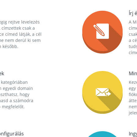
Írj 
gig rejtve levelezés
A Ma
 címzettek csak a
cím
ce címed látják, a cél
csak
me nem derül ki sem
a cé
m később.
tuds
címe
ek
Min
 kategóriában
Kez
n egyedi domain
egy 
aszthatsz, hogy
fió
hasd a számodra
átt
 megfelelőt.
nem
jele
nfigurálás
Ing