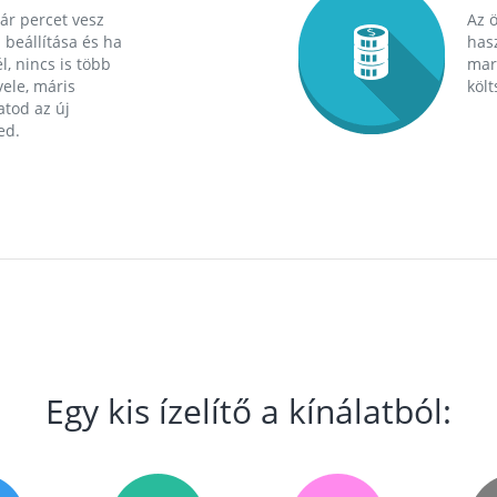
ár percet vesz
Az 
 beállítása és ha
hasz
l, nincs is több
mara
ele, máris
költ
tod az új
ed.
Egy kis ízelítő a kínálatból: