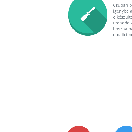
Csupán p
igénybe a
elkészülté
teendőd v
használha
emailcím