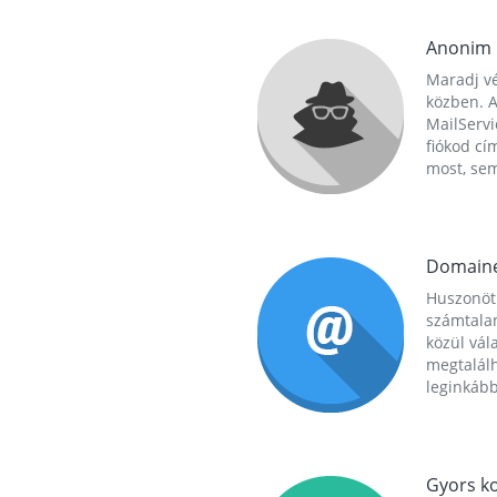
Anonim
Maradj vé
közben. A
MailServi
fiókod cí
most, se
Domain
Huszonöt
számtala
közül vál
megtalál
leginkább
Gyors ko