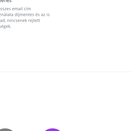
yenes
összes email cím
nálata díjmentes és az is
d, nincsenek rejtett
ségek.