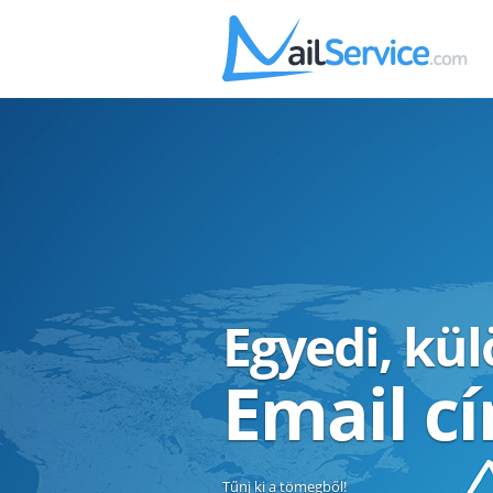
Egyedi, kü
Email c
Tűnj ki a tömegből!