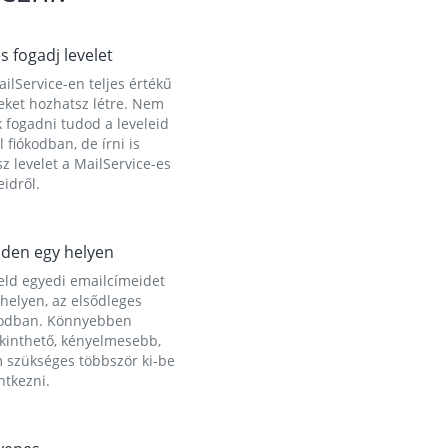
és fogadj levelet
ilService-en teljes értékű
eket hozhatsz létre. Nem
 fogadni tudod a leveleid
l fiókodban, de írni is
z levelet a MailService-es
idről.
den egy helyen
eld egyedi emailcímeidet
helyen, az elsődleges
kodban. Könnyebben
ekinthető, kényelmesebb,
 szükséges többször ki-be
ntkezni.