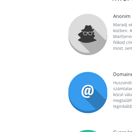
Anonim
Maradj vé
közben. A
MailServi
fiókod cí
most, se
Domain
Huszonöt
számtala
közül vál
megtalál
leginkább