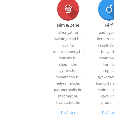
Film & Zene
Férfi
alkonyat.hu
padloga
walkingdead.hu
keresztap
007.hu
kaszanov
kulonvelemeny.hu
betyar.
murphy.hu
casanov
chaplin.hu
kan.h
gyilkos.hu
cop.h
halhatatlan.hu
gyakorno
helyszinelo.hu
komolytal
paranormalis.hu
minimalis
madmax.hu
cavalli
kivalasztott.hu
prada.
Tovább »
Tovább