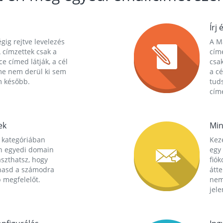
Írj 
gig rejtve levelezés
A Ma
 címzettek csak a
cím
ce címed látják, a cél
csak
me nem derül ki sem
a cé
m később.
tuds
címe
ek
Min
 kategóriában
Kez
n egyedi domain
egy 
aszthatsz, hogy
fió
hasd a számodra
átt
 megfelelőt.
nem
jele