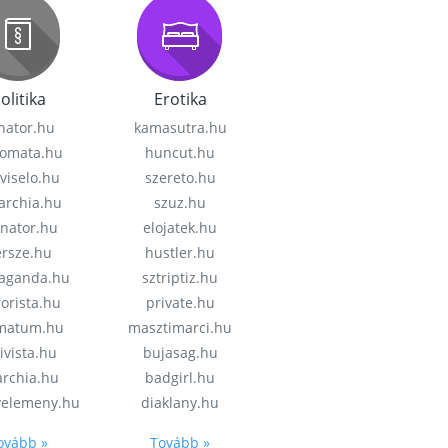
olitika
Erotika
nator.hu
kamasutra.hu
lomata.hu
huncut.hu
viselo.hu
szereto.hu
garchia.hu
szuz.hu
enator.hu
elojatek.hu
rsze.hu
hustler.hu
aganda.hu
sztriptiz.hu
rorista.hu
private.hu
imatum.hu
masztimarci.hu
ivista.hu
bujasag.hu
archia.hu
badgirl.hu
velemeny.hu
diaklany.hu
ovább »
Tovább »