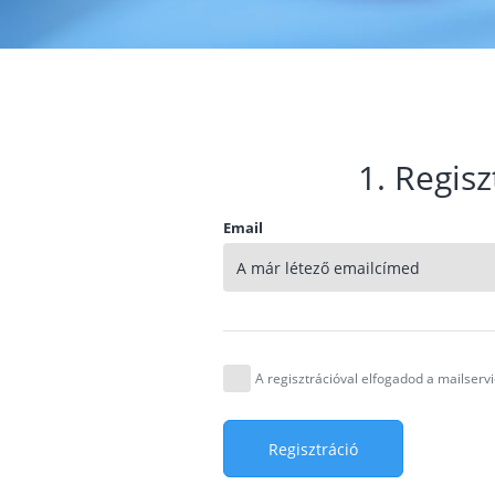
1. Regisz
Email
A regisztrációval elfogadod a mailser
Regisztráció