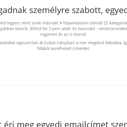
gadnak személyre szabott, egyed
címed legyen, mint senki másnak! A folyamatosan bővülő 25 kategóri
egjobban tetszik. Állítsd be 3 perc alatt, és használd - rendszerü
ingyenes és az is marad.
leveleket egyszerűen át tudod irányítani a már meglévő fiókodba, í
fiókból kezelheted címeidet.
t éri meg egyedi emailcímet szer