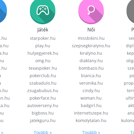
Játék
Női
P
z.hu
starpoker.hu
missbikini.hu
se
a.hu
play.hu
szepsegkiralyno.hu
dip
a.hu
hulyegyerek.hu
kiralyno.hu
kep
hu
omg.hu
diaklany.hu
oli
a.hu
texaspoker.hu
bombazo.hu
sz
u
pokerclub.hu
bianca.hu
pe
u
szabadulo.hu
veronika.hu
prop
k.hu
zsugabubus.hu
cindy.hu
ter
an.hu
pokerface.hu
woman.hu
ult
ta.hu
autoverseny.hu
badgirl.hu
akt
.hu
bigboss.hu
internetszepe.hu
an
hu
jatekguru.hu
komolytalan.hu
kulon
 »
Tovább »
Tovább »
T