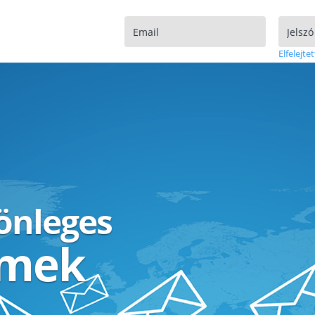
Elfelejtet
lönleges
ímek