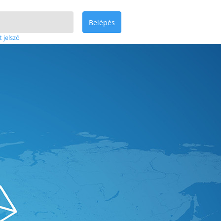
Belépés
t jelszó