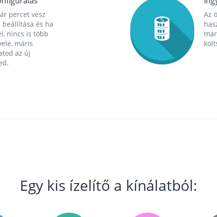
nfigurálás
Ing
ár percet vesz
Az 
 beállítása és ha
hasz
l, nincs is több
mara
ele, máris
költ
tod az új
ed.
Egy kis ízelítő a kínálatból: