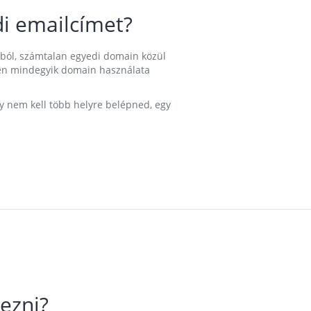
i emailcímet?
ából, számtalan egyedi domain közül
nkben mindegyik domain használata
gy nem kell több helyre belépned, egy
ezni?