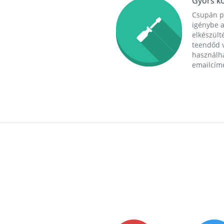
Gyors ko
Csupán p
igénybe a
elkészülté
teendőd v
használha
emailcím