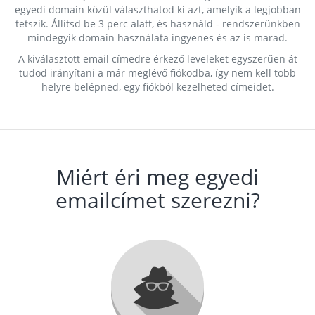
egyedi domain közül választhatod ki azt, amelyik a legjobban
tetszik. Állítsd be 3 perc alatt, és használd - rendszerünkben
mindegyik domain használata ingyenes és az is marad.
A kiválasztott email címedre érkező leveleket egyszerűen át
tudod irányítani a már meglévő fiókodba, így nem kell több
helyre belépned, egy fiókból kezelheted címeidet.
Miért éri meg egyedi
emailcímet szerezni?