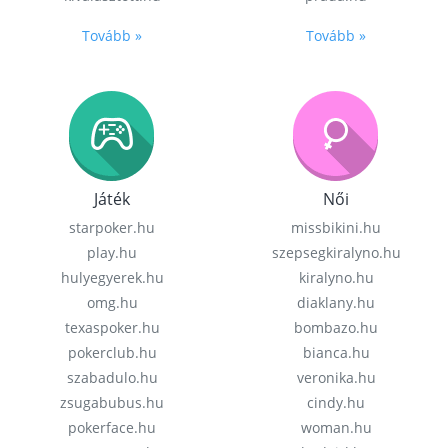
Tovább »
Tovább »
Játék
Női
starpoker.hu
missbikini.hu
play.hu
szepsegkiralyno.hu
hulyegyerek.hu
kiralyno.hu
omg.hu
diaklany.hu
texaspoker.hu
bombazo.hu
pokerclub.hu
bianca.hu
szabadulo.hu
veronika.hu
zsugabubus.hu
cindy.hu
pokerface.hu
woman.hu