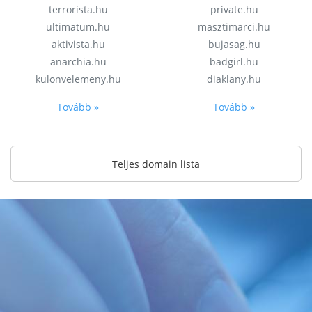
terrorista.hu
private.hu
ultimatum.hu
masztimarci.hu
aktivista.hu
bujasag.hu
anarchia.hu
badgirl.hu
kulonvelemeny.hu
diaklany.hu
Tovább »
Tovább »
Teljes domain lista