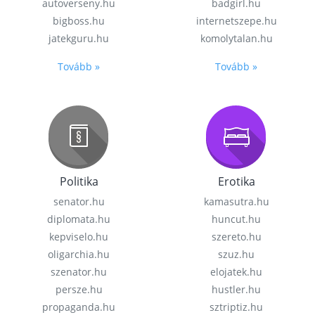
autoverseny.hu
badgirl.hu
bigboss.hu
internetszepe.hu
jatekguru.hu
komolytalan.hu
Tovább »
Tovább »
Politika
Erotika
senator.hu
kamasutra.hu
diplomata.hu
huncut.hu
kepviselo.hu
szereto.hu
oligarchia.hu
szuz.hu
szenator.hu
elojatek.hu
persze.hu
hustler.hu
propaganda.hu
sztriptiz.hu