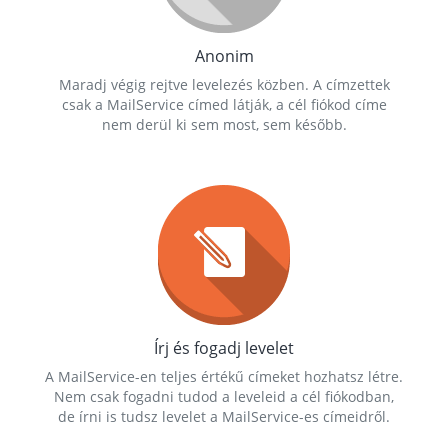
Anonim
Maradj végig rejtve levelezés közben. A címzettek
csak a MailService címed látják, a cél fiókod címe
nem derül ki sem most, sem később.
Írj és fogadj levelet
A MailService-en teljes értékű címeket hozhatsz létre.
Nem csak fogadni tudod a leveleid a cél fiókodban,
de írni is tudsz levelet a MailService-es címeidről.