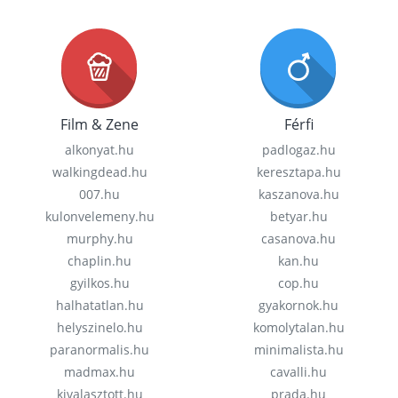
Film & Zene
Férfi
alkonyat.hu
padlogaz.hu
walkingdead.hu
keresztapa.hu
007.hu
kaszanova.hu
kulonvelemeny.hu
betyar.hu
murphy.hu
casanova.hu
chaplin.hu
kan.hu
gyilkos.hu
cop.hu
halhatatlan.hu
gyakornok.hu
helyszinelo.hu
komolytalan.hu
paranormalis.hu
minimalista.hu
madmax.hu
cavalli.hu
kivalasztott.hu
prada.hu