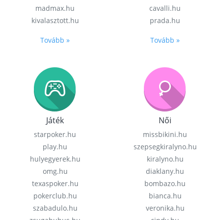
madmax.hu
cavalli.hu
kivalasztott.hu
prada.hu
Tovább »
Tovább »
Játék
Női
starpoker.hu
missbikini.hu
play.hu
szepsegkiralyno.hu
hulyegyerek.hu
kiralyno.hu
omg.hu
diaklany.hu
texaspoker.hu
bombazo.hu
pokerclub.hu
bianca.hu
szabadulo.hu
veronika.hu