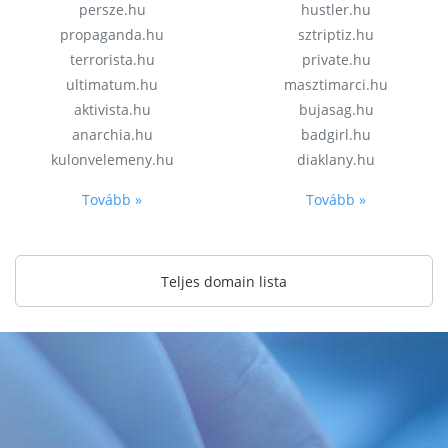
persze.hu
hustler.hu
propaganda.hu
sztriptiz.hu
terrorista.hu
private.hu
ultimatum.hu
masztimarci.hu
aktivista.hu
bujasag.hu
anarchia.hu
badgirl.hu
kulonvelemeny.hu
diaklany.hu
Tovább »
Tovább »
Teljes domain lista