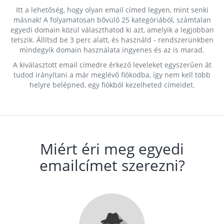
Itt a lehetőség, hogy olyan email címed legyen, mint senki
másnak! A folyamatosan bővülő 25 kategóriából, számtalan
egyedi domain közül választhatod ki azt, amelyik a legjobban
tetszik. Állítsd be 3 perc alatt, és használd - rendszerünkben
mindegyik domain használata ingyenes és az is marad.
A kiválasztott email címedre érkező leveleket egyszerűen át
tudod irányítani a már meglévő fiókodba, így nem kell több
helyre belépned, egy fiókból kezelheted címeidet.
Miért éri meg egyedi
emailcímet szerezni?