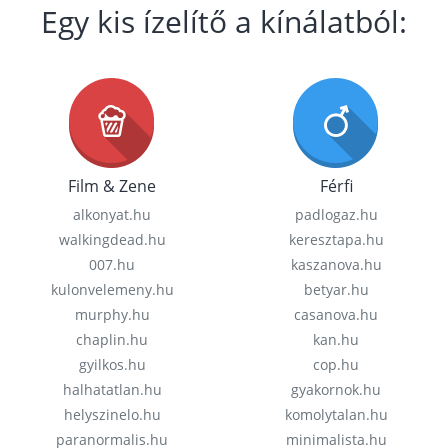
Egy kis ízelítő a kínálatból:
Film & Zene
Férfi
alkonyat.hu
padlogaz.hu
walkingdead.hu
keresztapa.hu
007.hu
kaszanova.hu
kulonvelemeny.hu
betyar.hu
murphy.hu
casanova.hu
chaplin.hu
kan.hu
gyilkos.hu
cop.hu
halhatatlan.hu
gyakornok.hu
helyszinelo.hu
komolytalan.hu
paranormalis.hu
minimalista.hu