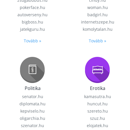
zsugabubus.hu
cindy.hu
pokerface.hu
woman.hu
autoverseny.hu
badgirl.hu
bigboss.hu
internetszepe.hu
jatekguru.hu
komolytalan.hu
Tovább »
Tovább »
Politika
Erotika
senator.hu
kamasutra.hu
diplomata.hu
huncut.hu
kepviselo.hu
szereto.hu
oligarchia.hu
szuz.hu
szenator.hu
elojatek.hu