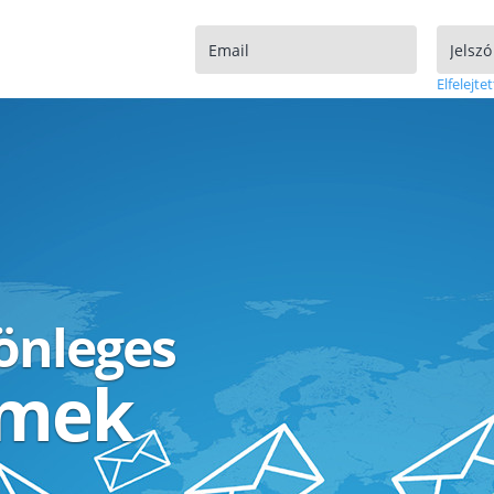
Elfelejtet
lönleges
ímek