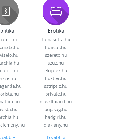
olitika
Erotika
nator.hu
kamasutra.hu
lomata.hu
huncut.hu
viselo.hu
szereto.hu
garchia.hu
szuz.hu
enator.hu
elojatek.hu
rsze.hu
hustler.hu
aganda.hu
sztriptiz.hu
rorista.hu
private.hu
imatum.hu
masztimarci.hu
ivista.hu
bujasag.hu
archia.hu
badgirl.hu
velemeny.hu
diaklany.hu
ovább »
Tovább »