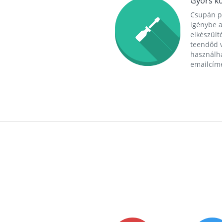
Gyors ko
Csupán p
igénybe a
elkészülté
teendőd v
használha
emailcím