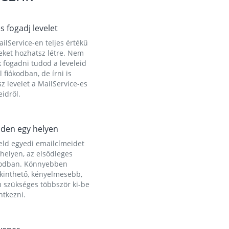
és fogadj levelet
ilService-en teljes értékű
eket hozhatsz létre. Nem
 fogadni tudod a leveleid
l fiókodban, de írni is
z levelet a MailService-es
idről.
den egy helyen
eld egyedi emailcímeidet
helyen, az elsődleges
kodban. Könnyebben
ekinthető, kényelmesebb,
 szükséges többször ki-be
ntkezni.