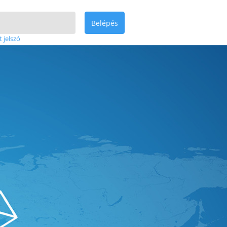
Belépés
t jelszó