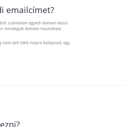
i emailcímet?
ából, számtalan egyedi domain közül
nkben mindegyik domain használata
gy nem kell több helyre belépned, egy
ezni?