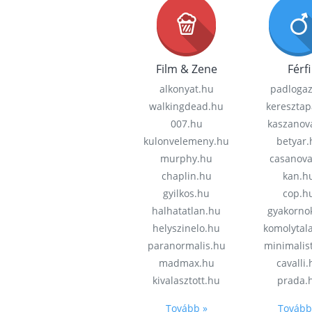
Film & Zene
Férfi
alkonyat.hu
padloga
walkingdead.hu
keresztap
007.hu
kaszanov
kulonvelemeny.hu
betyar.
murphy.hu
casanov
chaplin.hu
kan.h
gyilkos.hu
cop.h
halhatatlan.hu
gyakorno
helyszinelo.hu
komolytal
paranormalis.hu
minimalis
madmax.hu
cavalli
kivalasztott.hu
prada.
Tovább »
Tovább