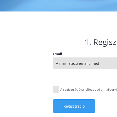
1. Regisz
Email
A regisztrációval elfogadod a mailser
Regisztráció