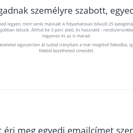
gadnak személyre szabott, egyed
címed legyen, mint senki másnak! A folyamatosan bővülő 25 kategóri
egjobban tetszik. Állítsd be 3 perc alatt, és használd - rendszerü
ingyenes és az is marad.
leveleket egyszerűen át tudod irányítani a már meglévő fiókodba, í
fiókból kezelheted címeidet.
t éri meg egyedi emailcímet szer