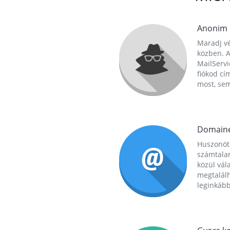
Anonim
Maradj vé
közben. A
MailServi
fiókod cí
most, se
Domain
Huszonöt
számtala
közül vál
megtalál
leginkább