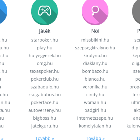
Játék
Női
P
z.hu
starpoker.hu
missbikini.hu
se
a.hu
play.hu
szepsegkiralyno.hu
dip
a.hu
hulyegyerek.hu
kiralyno.hu
kep
hu
omg.hu
diaklany.hu
oli
a.hu
texaspoker.hu
bombazo.hu
sz
u
pokerclub.hu
bianca.hu
pe
u
szabadulo.hu
veronika.hu
prop
k.hu
zsugabubus.hu
cindy.hu
ter
an.hu
pokerface.hu
woman.hu
ult
ta.hu
autoverseny.hu
badgirl.hu
akt
.hu
bigboss.hu
internetszepe.hu
an
hu
jatekguru.hu
komolytalan.hu
kulon
 »
Tovább »
Tovább »
T