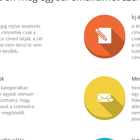
Írj 
gig rejtve levelezés
A Ma
 címzettek csak a
cím
ce címed látják, a cél
csak
me nem derül ki sem
a cé
m később.
tuds
címe
ek
Min
 kategóriában
Kez
n egyedi domain
egy 
aszthatsz, hogy
fió
hasd a számodra
átt
 megfelelőt.
nem
jele