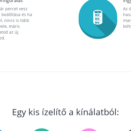
nfigurálás
Ing
ár percet vesz
Az 
 beállítása és ha
hasz
l, nincs is több
mara
ele, máris
költ
tod az új
ed.
Egy kis ízelítő a kínálatból: