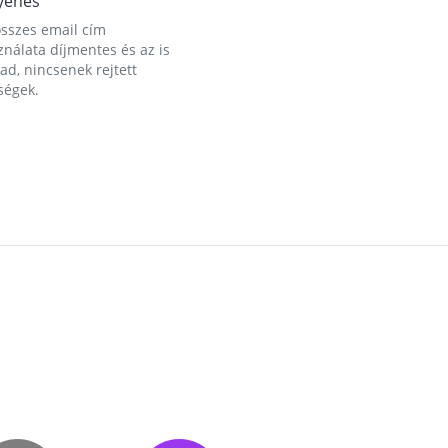
yenes
összes email cím
nálata díjmentes és az is
d, nincsenek rejtett
ségek.