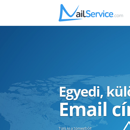
Egyedi, kü
Email c
Tűnj ki a tömegből!