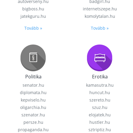
autoverseny.hu
badgirl.hu
bigboss.hu
internetszepe.hu
jatekguru.hu
komolytalan.hu
Tovább »
Tovább »
Politika
Erotika
senator.hu
kamasutra.hu
diplomata.hu
huncut.hu
kepviselo.hu
szereto.hu
oligarchia.hu
szuz.hu
szenator.hu
elojatek.hu
persze.hu
hustler.hu
propaganda.hu
sztriptiz.hu