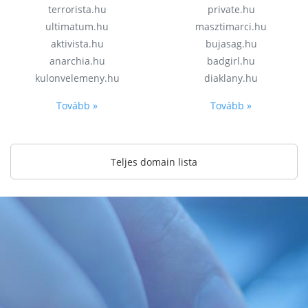
terrorista.hu
private.hu
ultimatum.hu
masztimarci.hu
aktivista.hu
bujasag.hu
anarchia.hu
badgirl.hu
kulonvelemeny.hu
diaklany.hu
Tovább »
Tovább »
Teljes domain lista