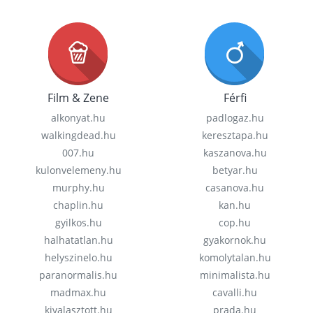
Film & Zene
Férfi
alkonyat.hu
padlogaz.hu
walkingdead.hu
keresztapa.hu
007.hu
kaszanova.hu
kulonvelemeny.hu
betyar.hu
murphy.hu
casanova.hu
chaplin.hu
kan.hu
gyilkos.hu
cop.hu
halhatatlan.hu
gyakornok.hu
helyszinelo.hu
komolytalan.hu
paranormalis.hu
minimalista.hu
madmax.hu
cavalli.hu
kivalasztott.hu
prada.hu