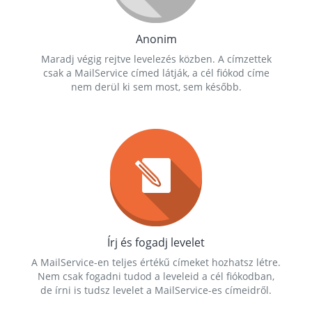
Anonim
Maradj végig rejtve levelezés közben. A címzettek
csak a MailService címed látják, a cél fiókod címe
nem derül ki sem most, sem később.
Írj és fogadj levelet
A MailService-en teljes értékű címeket hozhatsz létre.
Nem csak fogadni tudod a leveleid a cél fiókodban,
de írni is tudsz levelet a MailService-es címeidről.