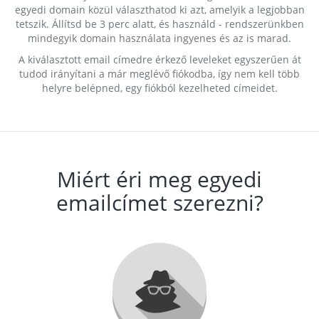
egyedi domain közül választhatod ki azt, amelyik a legjobban
tetszik. Állítsd be 3 perc alatt, és használd - rendszerünkben
mindegyik domain használata ingyenes és az is marad.
A kiválasztott email címedre érkező leveleket egyszerűen át
tudod irányítani a már meglévő fiókodba, így nem kell több
helyre belépned, egy fiókból kezelheted címeidet.
Miért éri meg egyedi
emailcímet szerezni?