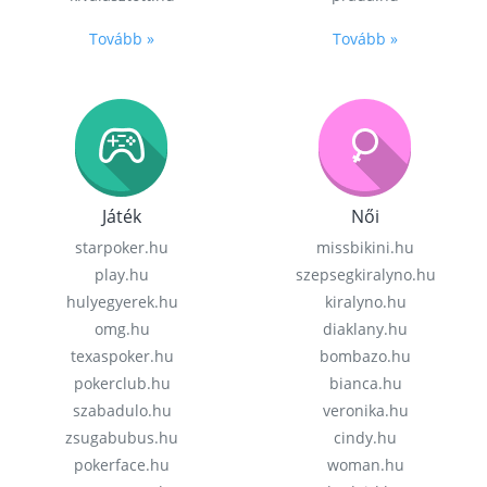
Tovább »
Tovább »
Játék
Női
starpoker.hu
missbikini.hu
play.hu
szepsegkiralyno.hu
hulyegyerek.hu
kiralyno.hu
omg.hu
diaklany.hu
texaspoker.hu
bombazo.hu
pokerclub.hu
bianca.hu
szabadulo.hu
veronika.hu
zsugabubus.hu
cindy.hu
pokerface.hu
woman.hu