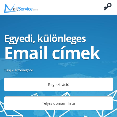
Egyedi, különleges
Email címek
Tűnj ki a tömegből!
Regisztráció
Teljes domain lista