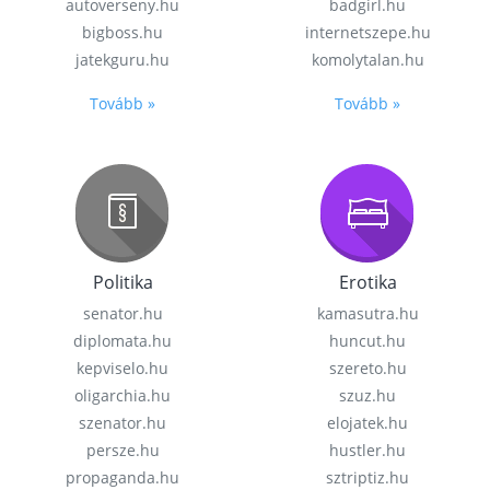
autoverseny.hu
badgirl.hu
bigboss.hu
internetszepe.hu
jatekguru.hu
komolytalan.hu
Tovább »
Tovább »
Politika
Erotika
senator.hu
kamasutra.hu
diplomata.hu
huncut.hu
kepviselo.hu
szereto.hu
oligarchia.hu
szuz.hu
szenator.hu
elojatek.hu
persze.hu
hustler.hu
propaganda.hu
sztriptiz.hu