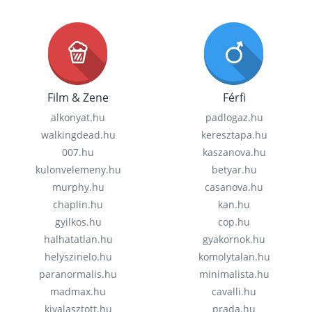
Film & Zene
Férfi
alkonyat.hu
padlogaz.hu
walkingdead.hu
keresztapa.hu
007.hu
kaszanova.hu
kulonvelemeny.hu
betyar.hu
murphy.hu
casanova.hu
chaplin.hu
kan.hu
gyilkos.hu
cop.hu
halhatatlan.hu
gyakornok.hu
helyszinelo.hu
komolytalan.hu
paranormalis.hu
minimalista.hu
madmax.hu
cavalli.hu
kivalasztott.hu
prada.hu