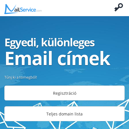
Egyedi, különleges
Email címek
Tűnj ki a tömegből!
Regisztráció
Teljes domain lista