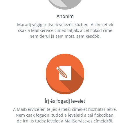
Anonim
Maradj végig rejtve levelezés közben. A címzettek
csak a MailService címed látják, a cél fiókod címe
nem derül ki sem most, sem később.
Írj és fogadj levelet
A MailService-en teljes értékű címeket hozhatsz létre.
Nem csak fogadni tudod a leveleid a cél fiókodban,
de írni is tudsz levelet a MailService-es címeidről.