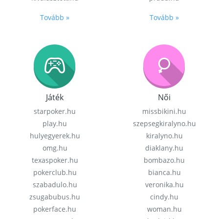
Tovább »
Tovább »
Játék
Női
starpoker.hu
missbikini.hu
play.hu
szepsegkiralyno.hu
hulyegyerek.hu
kiralyno.hu
omg.hu
diaklany.hu
texaspoker.hu
bombazo.hu
pokerclub.hu
bianca.hu
szabadulo.hu
veronika.hu
zsugabubus.hu
cindy.hu
pokerface.hu
woman.hu