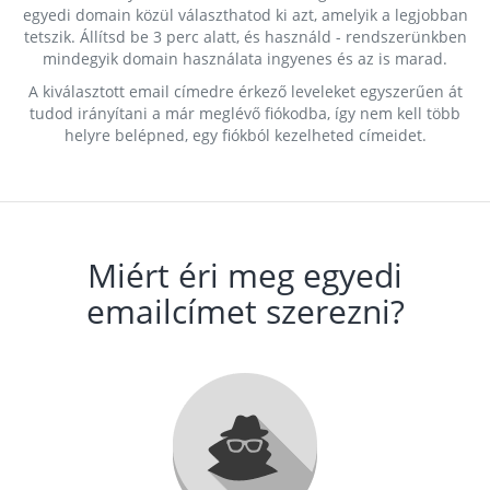
egyedi domain közül választhatod ki azt, amelyik a legjobban
tetszik. Állítsd be 3 perc alatt, és használd - rendszerünkben
mindegyik domain használata ingyenes és az is marad.
A kiválasztott email címedre érkező leveleket egyszerűen át
tudod irányítani a már meglévő fiókodba, így nem kell több
helyre belépned, egy fiókból kezelheted címeidet.
Miért éri meg egyedi
emailcímet szerezni?