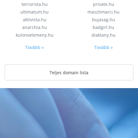
terrorista.hu
private.hu
ultimatum.hu
masztimarci.hu
aktivista.hu
bujasag.hu
anarchia.hu
badgirl.hu
kulonvelemeny.hu
diaklany.hu
Tovább »
Tovább »
Teljes domain lista