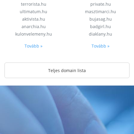
terrorista.hu
private.hu
ultimatum.hu
masztimarci.hu
aktivista.hu
bujasag.hu
anarchia.hu
badgirl.hu
kulonvelemeny.hu
diaklany.hu
Tovább »
Tovább »
Teljes domain lista