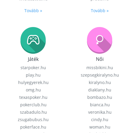
Tovább »
Tovább »
Játék
Női
starpoker.hu
missbikini.hu
play.hu
szepsegkiralyno.hu
hulyegyerek.hu
kiralyno.hu
omg.hu
diaklany.hu
texaspoker.hu
bombazo.hu
pokerclub.hu
bianca.hu
szabadulo.hu
veronika.hu
zsugabubus.hu
cindy.hu
pokerface.hu
woman.hu