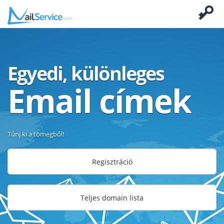
Egyedi, különleges
Email címek
Tűnj ki a tömegből!
Regisztráció
Teljes domain lista