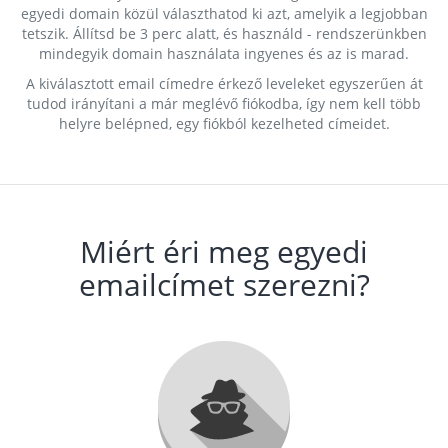
egyedi domain közül választhatod ki azt, amelyik a legjobban
tetszik. Állítsd be 3 perc alatt, és használd - rendszerünkben
mindegyik domain használata ingyenes és az is marad.
A kiválasztott email címedre érkező leveleket egyszerűen át
tudod irányítani a már meglévő fiókodba, így nem kell több
helyre belépned, egy fiókból kezelheted címeidet.
Miért éri meg egyedi
emailcímet szerezni?