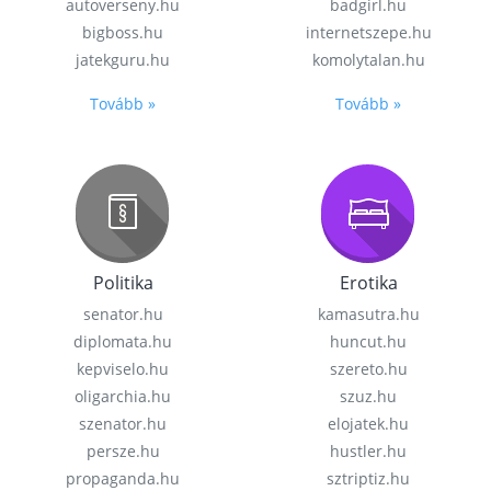
autoverseny.hu
badgirl.hu
bigboss.hu
internetszepe.hu
jatekguru.hu
komolytalan.hu
Tovább »
Tovább »
Politika
Erotika
senator.hu
kamasutra.hu
diplomata.hu
huncut.hu
kepviselo.hu
szereto.hu
oligarchia.hu
szuz.hu
szenator.hu
elojatek.hu
persze.hu
hustler.hu
propaganda.hu
sztriptiz.hu