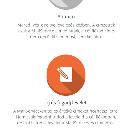
Anonim
Maradj végig rejtve levelezés közben. A címzettek
csak a MailService címed látják, a cél fiókod címe
nem derül ki sem most, sem később.
Írj és fogadj levelet
A MailService-en teljes értékű címeket hozhatsz létre.
Nem csak fogadni tudod a leveleid a cél fiókodban,
de írni is tudsz levelet a MailService-es címeidről.