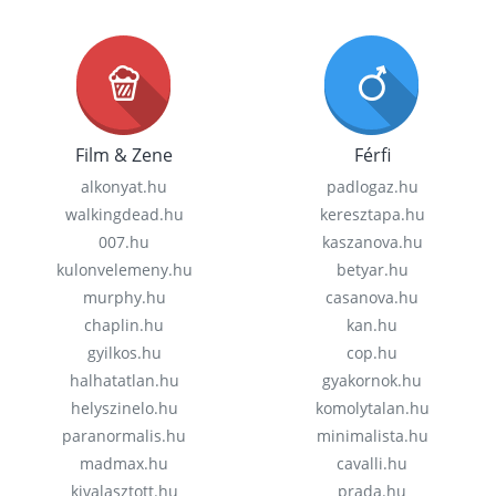
Film & Zene
Férfi
alkonyat.hu
padlogaz.hu
walkingdead.hu
keresztapa.hu
007.hu
kaszanova.hu
kulonvelemeny.hu
betyar.hu
murphy.hu
casanova.hu
chaplin.hu
kan.hu
gyilkos.hu
cop.hu
halhatatlan.hu
gyakornok.hu
helyszinelo.hu
komolytalan.hu
paranormalis.hu
minimalista.hu
madmax.hu
cavalli.hu
kivalasztott.hu
prada.hu