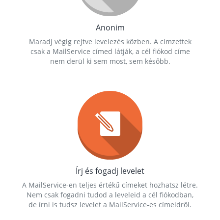
Anonim
Maradj végig rejtve levelezés közben. A címzettek
csak a MailService címed látják, a cél fiókod címe
nem derül ki sem most, sem később.
Írj és fogadj levelet
A MailService-en teljes értékű címeket hozhatsz létre.
Nem csak fogadni tudod a leveleid a cél fiókodban,
de írni is tudsz levelet a MailService-es címeidről.