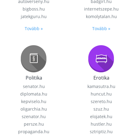
autoverseny.hu
badgirl.hu
bigboss.hu
internetszepe.hu
jatekguru.hu
komolytalan.hu
Tovább »
Tovább »
Politika
Erotika
senator.hu
kamasutra.hu
diplomata.hu
huncut.hu
kepviselo.hu
szereto.hu
oligarchia.hu
szuz.hu
szenator.hu
elojatek.hu
persze.hu
hustler.hu
propaganda.hu
sztriptiz.hu