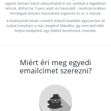
egyedi domain közül választhatod ki azt, amelyik a legjobban
tetszik. Állítsd be 3 perc alatt, és használd - rendszerünkben
mindegyik domain használata ingyenes és az is marad.
A kiválasztott email címedre érkező leveleket egyszerűen át
tudod irányítani a már meglévő fiókodba, így nem kell több
helyre belépned, egy fiókból kezelheted címeidet.
Miért éri meg egyedi
emailcímet szerezni?