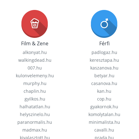
Film & Zene
Férfi
alkonyat.hu
padlogaz.hu
walkingdead.hu
keresztapa.hu
007.hu
kaszanova.hu
kulonvelemeny.hu
betyar.hu
murphy.hu
casanova.hu
chaplin.hu
kan.hu
gyilkos.hu
cop.hu
halhatatlan.hu
gyakornok.hu
helyszinelo.hu
komolytalan.hu
paranormalis.hu
minimalista.hu
madmax.hu
cavalli.hu
kivalasztott.hu
prada.hu