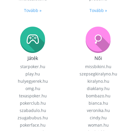
Tovább »
Tovább »
Játék
Női
starpoker.hu
missbikini.hu
play.hu
szepsegkiralyno.hu
hulyegyerek.hu
kiralyno.hu
omg.hu
diaklany.hu
texaspoker.hu
bombazo.hu
pokerclub.hu
bianca.hu
szabadulo.hu
veronika.hu
zsugabubus.hu
cindy.hu
pokerface.hu
woman.hu