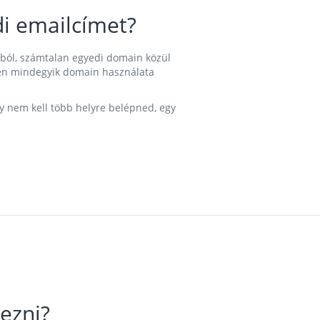
i emailcímet?
ából, számtalan egyedi domain közül
nkben mindegyik domain használata
gy nem kell több helyre belépned, egy
ezni?