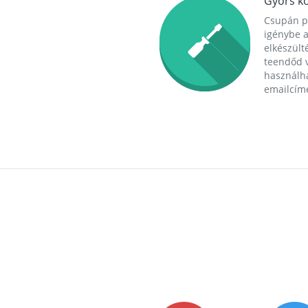
Gyors ko
Csupán p
igénybe a
elkészülté
teendőd v
használha
emailcím