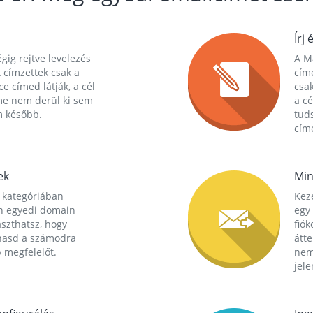
Írj 
gig rejtve levelezés
A Ma
 címzettek csak a
cím
ce címed látják, a cél
csak
me nem derül ki sem
a cé
m később.
tuds
címe
ek
Min
 kategóriában
Kez
n egyedi domain
egy 
aszthatsz, hogy
fió
hasd a számodra
átt
 megfelelőt.
nem
jele