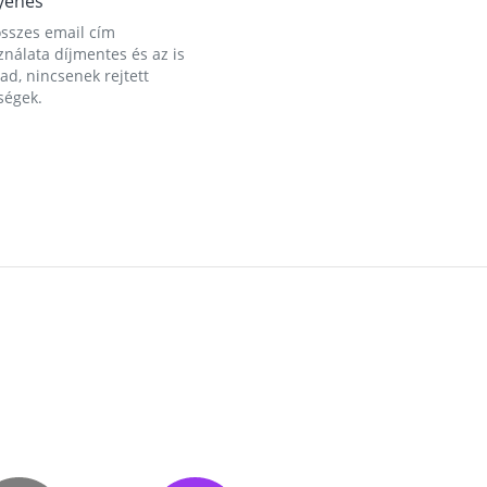
yenes
összes email cím
nálata díjmentes és az is
d, nincsenek rejtett
ségek.