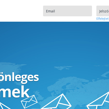
Elfelejtet
lönleges
ímek