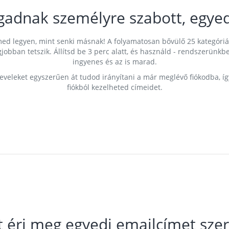
gadnak személyre szabott, egyed
címed legyen, mint senki másnak! A folyamatosan bővülő 25 kategóri
egjobban tetszik. Állítsd be 3 perc alatt, és használd - rendszerü
ingyenes és az is marad.
leveleket egyszerűen át tudod irányítani a már meglévő fiókodba, í
fiókból kezelheted címeidet.
t éri meg egyedi emailcímet szer