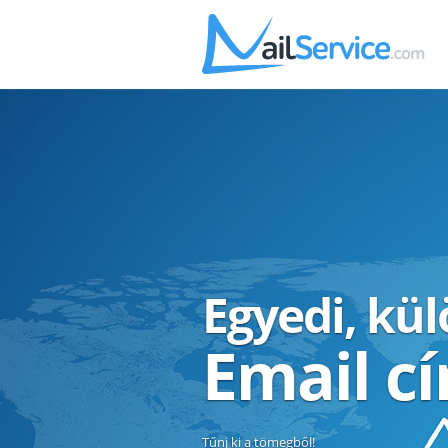
Egyedi, kü
Email c
Tűnj ki a tömegből!