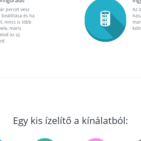
nfigurálás
Ing
ár percet vesz
Az 
 beállítása és ha
hasz
l, nincs is több
mara
ele, máris
költ
tod az új
ed.
Egy kis ízelítő a kínálatból: