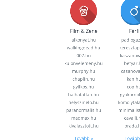
Film & Zene
Férfi
alkonyat.hu
padloga
walkingdead.hu
keresztap
007.hu
kaszanov
kulonvelemeny.hu
betyar.
murphy.hu
casanov
chaplin.hu
kan.h
gyilkos.hu
cop.h
halhatatlan.hu
gyakorno
helyszinelo.hu
komolytal
paranormalis.hu
minimalis
madmax.hu
cavalli
kivalasztott.hu
prada.
Tovább »
Tovább