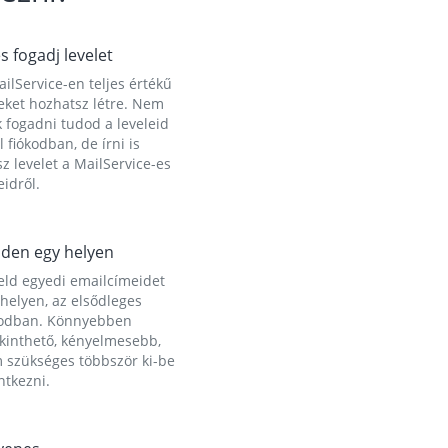
és fogadj levelet
ilService-en teljes értékű
eket hozhatsz létre. Nem
 fogadni tudod a leveleid
l fiókodban, de írni is
z levelet a MailService-es
idről.
den egy helyen
eld egyedi emailcímeidet
helyen, az elsődleges
kodban. Könnyebben
ekinthető, kényelmesebb,
 szükséges többször ki-be
ntkezni.