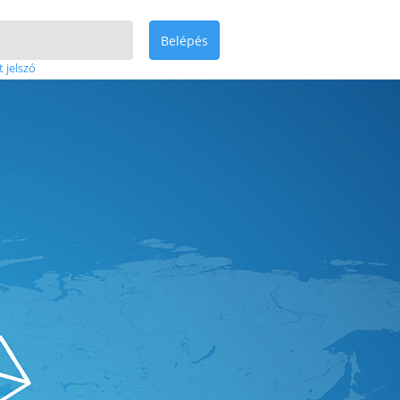
Belépés
t jelszó