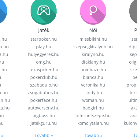
Játék
Női
P
z.hu
starpoker.hu
missbikini.hu
se
a.hu
play.hu
szepsegkiralyno.hu
dip
a.hu
hulyegyerek.hu
kiralyno.hu
kep
hu
omg.hu
diaklany.hu
oli
a.hu
texaspoker.hu
bombazo.hu
sz
u
pokerclub.hu
bianca.hu
pe
u
szabadulo.hu
veronika.hu
prop
k.hu
zsugabubus.hu
cindy.hu
ter
an.hu
pokerface.hu
woman.hu
ult
ta.hu
autoverseny.hu
badgirl.hu
akt
.hu
bigboss.hu
internetszepe.hu
an
hu
jatekguru.hu
komolytalan.hu
kulon
 »
Tovább »
Tovább »
T