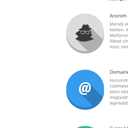
Anonim
Maradj vé
közben. A
MailServi
fiókod cí
most, se
Domain
Huszonöt
számtala
közül vál
megtalál
leginkább