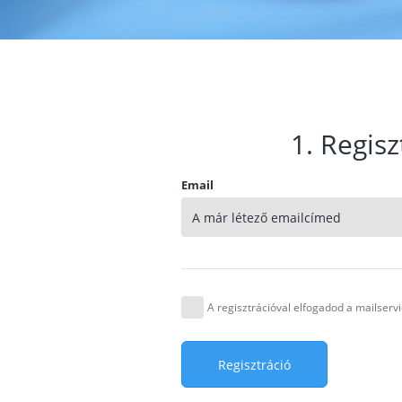
1. Regisz
Email
A regisztrációval elfogadod a mailser
Regisztráció