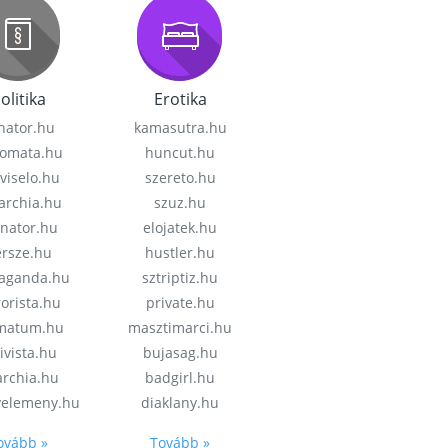
olitika
Erotika
nator.hu
kamasutra.hu
lomata.hu
huncut.hu
viselo.hu
szereto.hu
garchia.hu
szuz.hu
enator.hu
elojatek.hu
rsze.hu
hustler.hu
aganda.hu
sztriptiz.hu
rorista.hu
private.hu
imatum.hu
masztimarci.hu
ivista.hu
bujasag.hu
archia.hu
badgirl.hu
velemeny.hu
diaklany.hu
ovább »
Tovább »