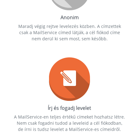
Anonim
Maradj végig rejtve levelezés közben. A címzettek
csak a MailService címed látják, a cél fiókod címe
nem derül ki sem most, sem később.
Írj és fogadj levelet
A MailService-en teljes értékű címeket hozhatsz létre.
Nem csak fogadni tudod a leveleid a cél fiókodban,
de írni is tudsz levelet a MailService-es címeidről.