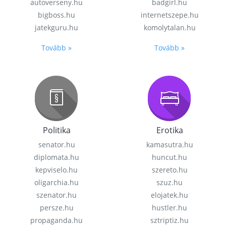
autoverseny.hu
badgirl.hu
bigboss.hu
internetszepe.hu
jatekguru.hu
komolytalan.hu
Tovább »
Tovább »
Politika
Erotika
senator.hu
kamasutra.hu
diplomata.hu
huncut.hu
kepviselo.hu
szereto.hu
oligarchia.hu
szuz.hu
szenator.hu
elojatek.hu
persze.hu
hustler.hu
propaganda.hu
sztriptiz.hu