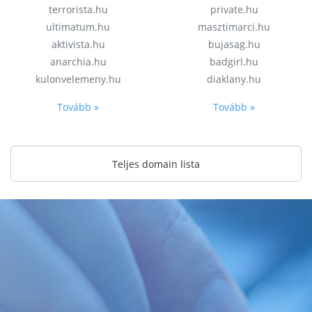
terrorista.hu
private.hu
ultimatum.hu
masztimarci.hu
aktivista.hu
bujasag.hu
anarchia.hu
badgirl.hu
kulonvelemeny.hu
diaklany.hu
Tovább »
Tovább »
Teljes domain lista