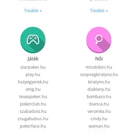
Tovább »
Tovább »
Játék
Női
starpoker.hu
missbikini.hu
play.hu
szepsegkiralyno.hu
hulyegyerek.hu
kiralyno.hu
omg.hu
diaklany.hu
texaspoker.hu
bombazo.hu
pokerclub.hu
bianca.hu
szabadulo.hu
veronika.hu
zsugabubus.hu
cindy.hu
pokerface.hu
woman.hu