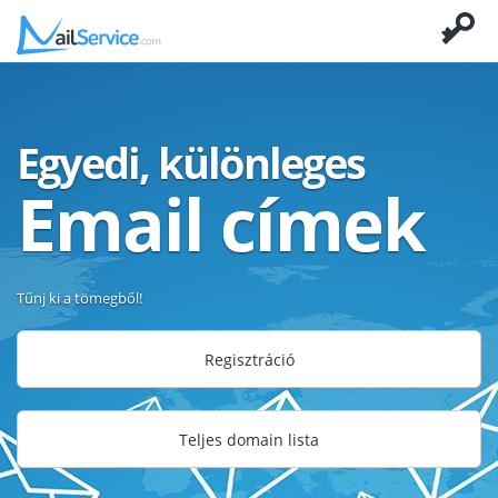
Egyedi, különleges
Email címek
Tűnj ki a tömegből!
Regisztráció
Teljes domain lista