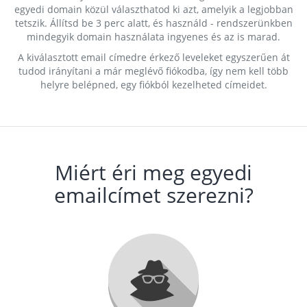
egyedi domain közül választhatod ki azt, amelyik a legjobban
tetszik. Állítsd be 3 perc alatt, és használd - rendszerünkben
mindegyik domain használata ingyenes és az is marad.
A kiválasztott email címedre érkező leveleket egyszerűen át
tudod irányítani a már meglévő fiókodba, így nem kell több
helyre belépned, egy fiókból kezelheted címeidet.
Miért éri meg egyedi
emailcímet szerezni?