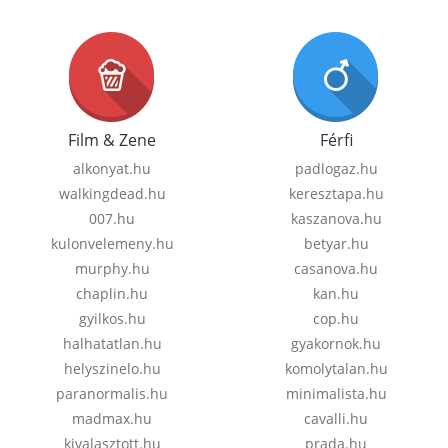
Film & Zene
Férfi
alkonyat.hu
padlogaz.hu
walkingdead.hu
keresztapa.hu
007.hu
kaszanova.hu
kulonvelemeny.hu
betyar.hu
murphy.hu
casanova.hu
chaplin.hu
kan.hu
gyilkos.hu
cop.hu
halhatatlan.hu
gyakornok.hu
helyszinelo.hu
komolytalan.hu
paranormalis.hu
minimalista.hu
madmax.hu
cavalli.hu
kivalasztott.hu
prada.hu