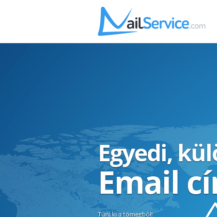
Egyedi, kü
Email c
Tűnj ki a tömegből!