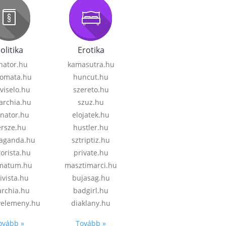
olitika
Erotika
nator.hu
kamasutra.hu
lomata.hu
huncut.hu
viselo.hu
szereto.hu
garchia.hu
szuz.hu
enator.hu
elojatek.hu
rsze.hu
hustler.hu
aganda.hu
sztriptiz.hu
rorista.hu
private.hu
imatum.hu
masztimarci.hu
ivista.hu
bujasag.hu
archia.hu
badgirl.hu
velemeny.hu
diaklany.hu
ovább »
Tovább »