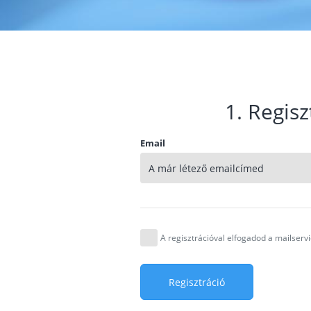
1. Regisz
Email
A regisztrációval elfogadod a mailser
Regisztráció