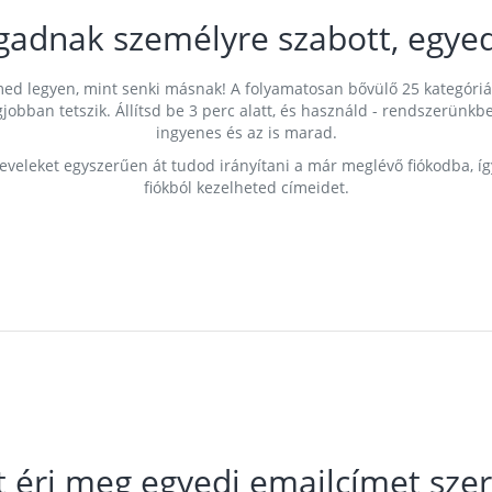
gadnak személyre szabott, egyed
címed legyen, mint senki másnak! A folyamatosan bővülő 25 kategóri
egjobban tetszik. Állítsd be 3 perc alatt, és használd - rendszerü
ingyenes és az is marad.
leveleket egyszerűen át tudod irányítani a már meglévő fiókodba, í
fiókból kezelheted címeidet.
t éri meg egyedi emailcímet szer