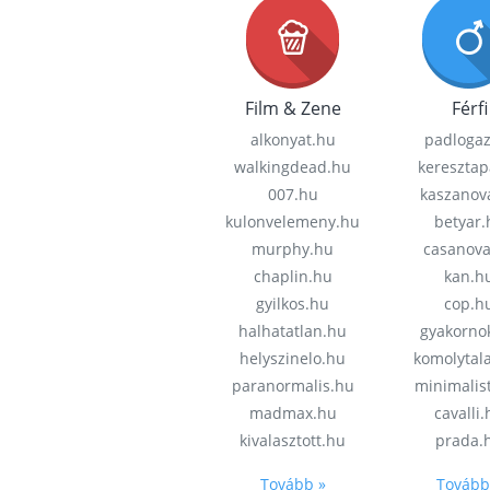
Film & Zene
Férfi
alkonyat.hu
padloga
walkingdead.hu
keresztap
007.hu
kaszanov
kulonvelemeny.hu
betyar.
murphy.hu
casanov
chaplin.hu
kan.h
gyilkos.hu
cop.h
halhatatlan.hu
gyakorno
helyszinelo.hu
komolytal
paranormalis.hu
minimalis
madmax.hu
cavalli
kivalasztott.hu
prada.
Tovább »
Tovább