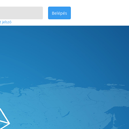
Belépés
t jelszó