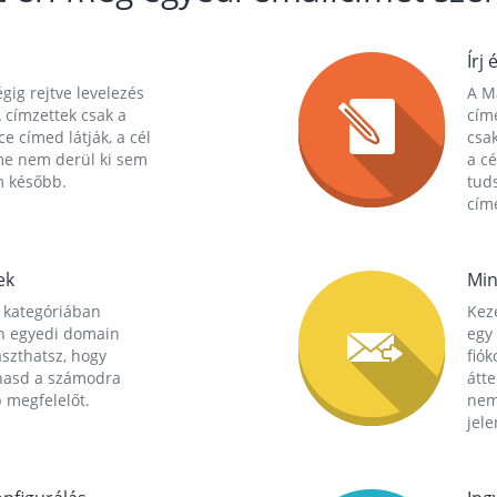
Írj 
gig rejtve levelezés
A Ma
 címzettek csak a
cím
ce címed látják, a cél
csak
me nem derül ki sem
a cé
m később.
tuds
címe
ek
Min
 kategóriában
Kez
n egyedi domain
egy 
aszthatsz, hogy
fió
hasd a számodra
átt
 megfelelőt.
nem
jele