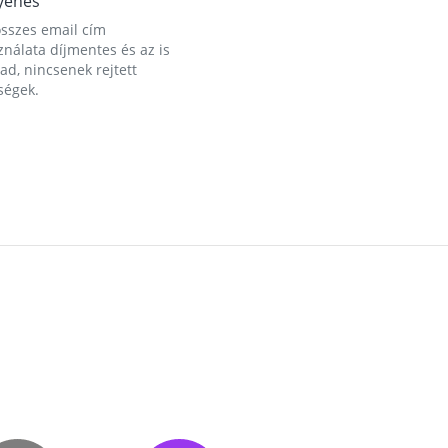
yenes
összes email cím
nálata díjmentes és az is
d, nincsenek rejtett
ségek.