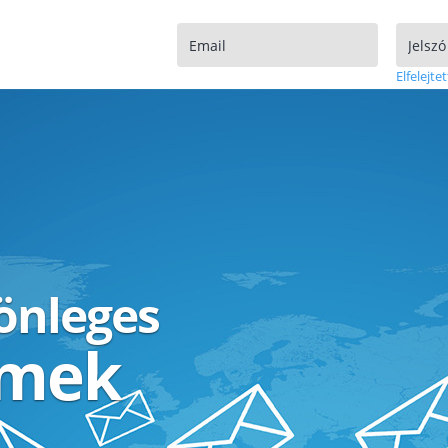
Elfelejtet
lönleges
ímek