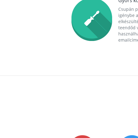
Gyors ko
Csupán p
igénybe a
elkészülté
teendőd v
használha
emailcím