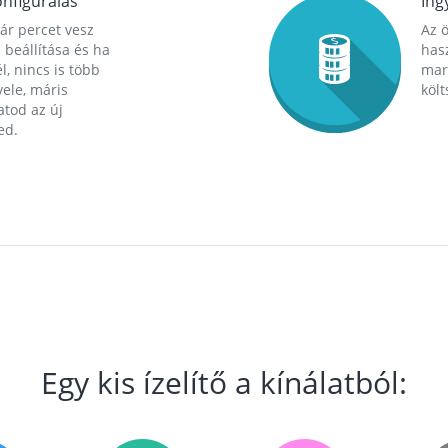
nfigurálás
Ing
ár percet vesz
Az 
 beállítása és ha
hasz
l, nincs is több
mara
ele, máris
költ
tod az új
ed.
Egy kis ízelítő a kínálatból: