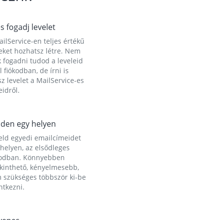
és fogadj levelet
ilService-en teljes értékű
eket hozhatsz létre. Nem
 fogadni tudod a leveleid
l fiókodban, de írni is
z levelet a MailService-es
idről.
den egy helyen
eld egyedi emailcímeidet
helyen, az elsődleges
kodban. Könnyebben
ekinthető, kényelmesebb,
 szükséges többször ki-be
ntkezni.