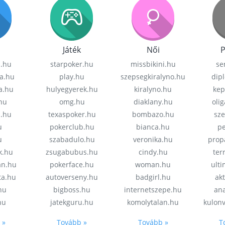
Játék
Női
P
z.hu
starpoker.hu
missbikini.hu
se
a.hu
play.hu
szepsegkiralyno.hu
dip
a.hu
hulyegyerek.hu
kiralyno.hu
kep
hu
omg.hu
diaklany.hu
oli
a.hu
texaspoker.hu
bombazo.hu
sz
u
pokerclub.hu
bianca.hu
pe
u
szabadulo.hu
veronika.hu
prop
k.hu
zsugabubus.hu
cindy.hu
ter
an.hu
pokerface.hu
woman.hu
ult
ta.hu
autoverseny.hu
badgirl.hu
akt
.hu
bigboss.hu
internetszepe.hu
an
hu
jatekguru.hu
komolytalan.hu
kulon
 »
Tovább »
Tovább »
T