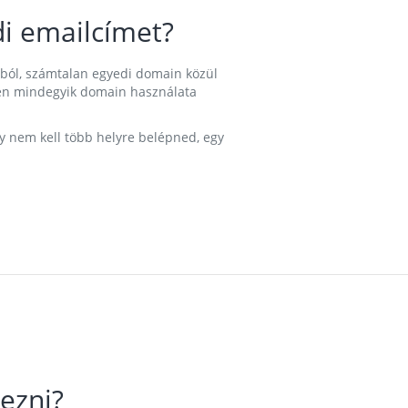
i emailcímet?
ából, számtalan egyedi domain közül
nkben mindegyik domain használata
gy nem kell több helyre belépned, egy
ezni?