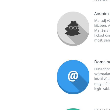
Anonim
Maradj vé
közben. A
MailServi
fiókod cí
most, se
Domain
Huszonöt
számtala
közül vál
megtalál
leginkább