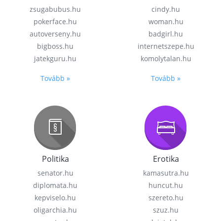
zsugabubus.hu
cindy.hu
pokerface.hu
woman.hu
autoverseny.hu
badgirl.hu
bigboss.hu
internetszepe.hu
jatekguru.hu
komolytalan.hu
Tovább »
Tovább »
Politika
Erotika
senator.hu
kamasutra.hu
diplomata.hu
huncut.hu
kepviselo.hu
szereto.hu
oligarchia.hu
szuz.hu