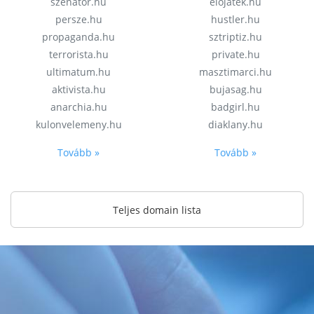
szenator.hu
elojatek.hu
persze.hu
hustler.hu
propaganda.hu
sztriptiz.hu
terrorista.hu
private.hu
ultimatum.hu
masztimarci.hu
aktivista.hu
bujasag.hu
anarchia.hu
badgirl.hu
kulonvelemeny.hu
diaklany.hu
Tovább »
Tovább »
Teljes domain lista