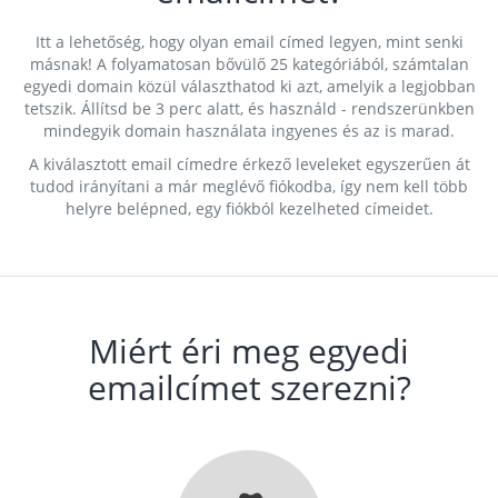
Itt a lehetőség, hogy olyan email címed legyen, mint senki
másnak! A folyamatosan bővülő 25 kategóriából, számtalan
egyedi domain közül választhatod ki azt, amelyik a legjobban
tetszik. Állítsd be 3 perc alatt, és használd - rendszerünkben
mindegyik domain használata ingyenes és az is marad.
A kiválasztott email címedre érkező leveleket egyszerűen át
tudod irányítani a már meglévő fiókodba, így nem kell több
helyre belépned, egy fiókból kezelheted címeidet.
Miért éri meg egyedi
emailcímet szerezni?