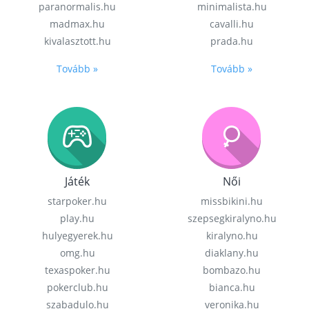
paranormalis.hu
minimalista.hu
madmax.hu
cavalli.hu
kivalasztott.hu
prada.hu
Tovább »
Tovább »
Játék
Női
starpoker.hu
missbikini.hu
play.hu
szepsegkiralyno.hu
hulyegyerek.hu
kiralyno.hu
omg.hu
diaklany.hu
texaspoker.hu
bombazo.hu
pokerclub.hu
bianca.hu
szabadulo.hu
veronika.hu