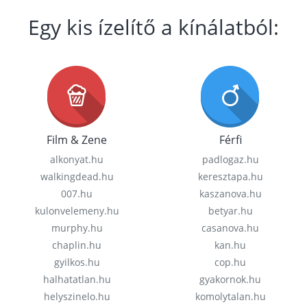
Egy kis ízelítő a kínálatból:
Film & Zene
Férfi
alkonyat.hu
padlogaz.hu
walkingdead.hu
keresztapa.hu
007.hu
kaszanova.hu
kulonvelemeny.hu
betyar.hu
murphy.hu
casanova.hu
chaplin.hu
kan.hu
gyilkos.hu
cop.hu
halhatatlan.hu
gyakornok.hu
helyszinelo.hu
komolytalan.hu