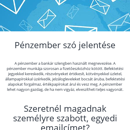
Pénzember szó jelentése
A pénzember a bankár szlengben használt megnevezése. A
pénzember munkája szorosan a fizetőeszközhöz kötött. Befektetési
jegyekkel kereskedik, részvényeket értékesít, kötvényekkel üzletel,
állampapírokkal üzérkedik, jelzálogleveleket bocsát áruba, befektetési
alapokat forgalmaz, értékpapírokat árul és vesz meg. A pénzember
lehet nagyon gazdag, de ha nem vigyáz, elveszítheti teljes vagyonát.
Szeretnél magadnak
személyre szabott, egyedi
emailcímet?