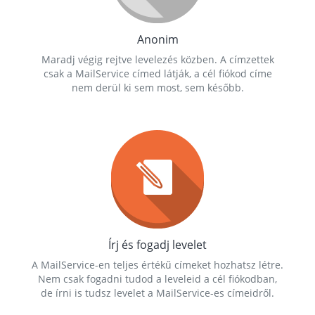
Anonim
Maradj végig rejtve levelezés közben. A címzettek
csak a MailService címed látják, a cél fiókod címe
nem derül ki sem most, sem később.
Írj és fogadj levelet
A MailService-en teljes értékű címeket hozhatsz létre.
Nem csak fogadni tudod a leveleid a cél fiókodban,
de írni is tudsz levelet a MailService-es címeidről.