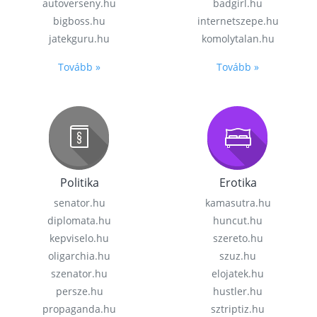
autoverseny.hu
badgirl.hu
bigboss.hu
internetszepe.hu
jatekguru.hu
komolytalan.hu
Tovább »
Tovább »
Politika
Erotika
senator.hu
kamasutra.hu
diplomata.hu
huncut.hu
kepviselo.hu
szereto.hu
oligarchia.hu
szuz.hu
szenator.hu
elojatek.hu
persze.hu
hustler.hu
propaganda.hu
sztriptiz.hu