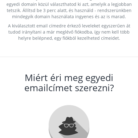
egyedi domain közül választhatod ki azt, amelyik a legjobban
tetszik. Állítsd be 3 perc alatt, és használd - rendszerünkben
mindegyik domain használata ingyenes és az is marad.
A kiválasztott email címedre érkező leveleket egyszerűen át
tudod irányítani a már meglévő fiókodba, így nem kell több
helyre belépned, egy fiókból kezelheted címeidet.
Miért éri meg egyedi
emailcímet szerezni?