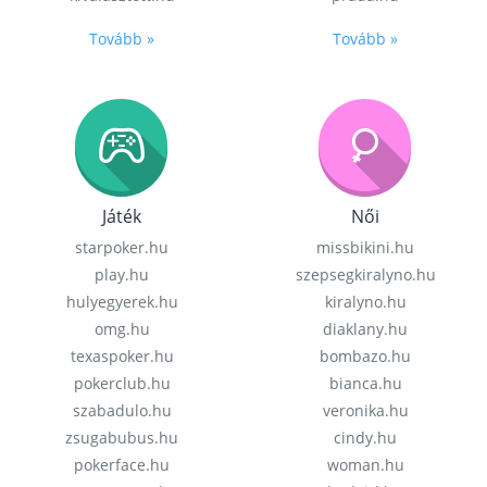
Tovább »
Tovább »
Játék
Női
starpoker.hu
missbikini.hu
play.hu
szepsegkiralyno.hu
hulyegyerek.hu
kiralyno.hu
omg.hu
diaklany.hu
texaspoker.hu
bombazo.hu
pokerclub.hu
bianca.hu
szabadulo.hu
veronika.hu
zsugabubus.hu
cindy.hu
pokerface.hu
woman.hu