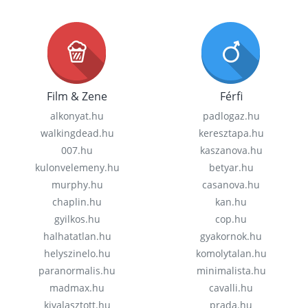
Film & Zene
Férfi
alkonyat.hu
padlogaz.hu
walkingdead.hu
keresztapa.hu
007.hu
kaszanova.hu
kulonvelemeny.hu
betyar.hu
murphy.hu
casanova.hu
chaplin.hu
kan.hu
gyilkos.hu
cop.hu
halhatatlan.hu
gyakornok.hu
helyszinelo.hu
komolytalan.hu
paranormalis.hu
minimalista.hu
madmax.hu
cavalli.hu
kivalasztott.hu
prada.hu