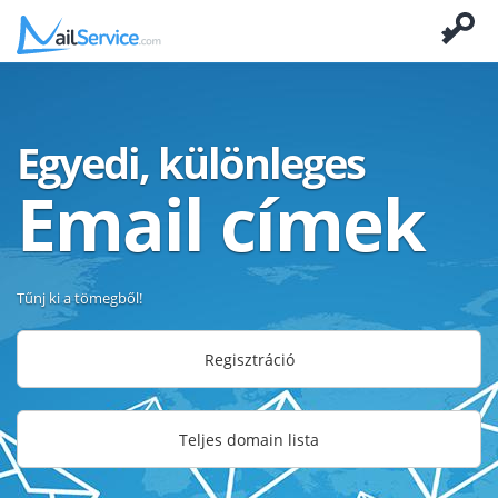
Egyedi, különleges
Email címek
Tűnj ki a tömegből!
Regisztráció
Teljes domain lista