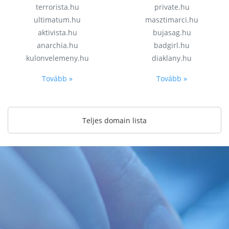
terrorista.hu
private.hu
ultimatum.hu
masztimarci.hu
aktivista.hu
bujasag.hu
anarchia.hu
badgirl.hu
kulonvelemeny.hu
diaklany.hu
Tovább »
Tovább »
Teljes domain lista