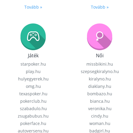
Tovább »
Tovább »
Játék
Női
starpoker.hu
missbikini.hu
play.hu
szepsegkiralyno.hu
hulyegyerek.hu
kiralyno.hu
omg.hu
diaklany.hu
texaspoker.hu
bombazo.hu
pokerclub.hu
bianca.hu
szabadulo.hu
veronika.hu
zsugabubus.hu
cindy.hu
pokerface.hu
woman.hu
autoverseny.hu
badgirl.hu