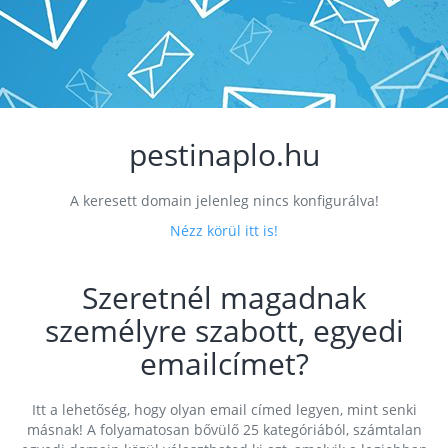
pestinaplo.hu
A keresett domain jelenleg nincs konfigurálva!
Nézz körül itt is!
Szeretnél magadnak
személyre szabott, egyedi
emailcímet?
Itt a lehetőség, hogy olyan email címed legyen, mint senki
másnak! A folyamatosan bővülő 25 kategóriából, számtalan