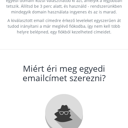
egyedi domain közül választhatod ki azt, amelyik a legjobban
tetszik. Állítsd be 3 perc alatt, és használd - rendszerünkben
mindegyik domain használata ingyenes és az is marad.
A kiválasztott email címedre érkező leveleket egyszerűen át
tudod irányítani a már meglévő fiókodba, így nem kell több
helyre belépned, egy fiókból kezelheted címeidet.
Miért éri meg egyedi
emailcímet szerezni?