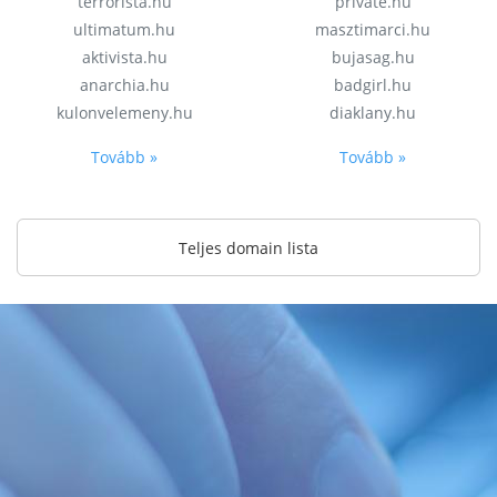
terrorista.hu
private.hu
ultimatum.hu
masztimarci.hu
aktivista.hu
bujasag.hu
anarchia.hu
badgirl.hu
kulonvelemeny.hu
diaklany.hu
Tovább »
Tovább »
Teljes domain lista