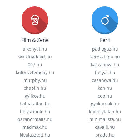
Film & Zene
Férfi
alkonyat.hu
padlogaz.hu
walkingdead.hu
keresztapa.hu
007.hu
kaszanova.hu
kulonvelemeny.hu
betyar.hu
murphy.hu
casanova.hu
chaplin.hu
kan.hu
gyilkos.hu
cop.hu
halhatatlan.hu
gyakornok.hu
helyszinelo.hu
komolytalan.hu
paranormalis.hu
minimalista.hu
madmax.hu
cavalli.hu
kivalasztott.hu
prada.hu