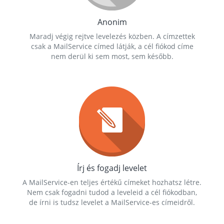
Anonim
Maradj végig rejtve levelezés közben. A címzettek
csak a MailService címed látják, a cél fiókod címe
nem derül ki sem most, sem később.
Írj és fogadj levelet
A MailService-en teljes értékű címeket hozhatsz létre.
Nem csak fogadni tudod a leveleid a cél fiókodban,
de írni is tudsz levelet a MailService-es címeidről.