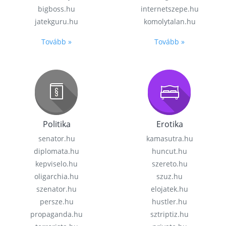
bigboss.hu
internetszepe.hu
jatekguru.hu
komolytalan.hu
Tovább »
Tovább »
Politika
Erotika
senator.hu
kamasutra.hu
diplomata.hu
huncut.hu
kepviselo.hu
szereto.hu
oligarchia.hu
szuz.hu
szenator.hu
elojatek.hu
persze.hu
hustler.hu
propaganda.hu
sztriptiz.hu