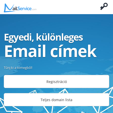
Egyedi, különleges
Email címek
Tűnj ki a tömegből!
Regisztráció
Teljes domain lista