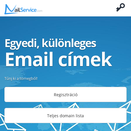
Egyedi, különleges
Email címek
Tűnj ki a tömegből!
Regisztráció
Teljes domain lista