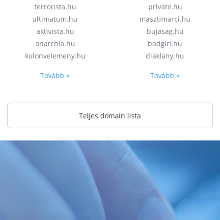
terrorista.hu
private.hu
ultimatum.hu
masztimarci.hu
aktivista.hu
bujasag.hu
anarchia.hu
badgirl.hu
kulonvelemeny.hu
diaklany.hu
Tovább »
Tovább »
Teljes domain lista