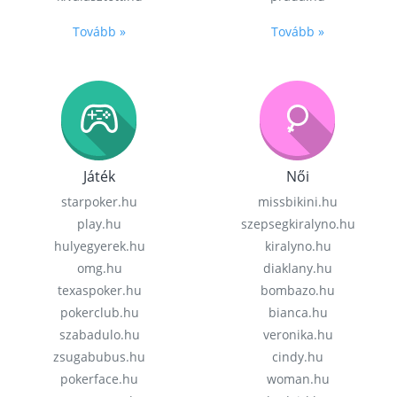
Tovább »
Tovább »
Játék
Női
starpoker.hu
missbikini.hu
play.hu
szepsegkiralyno.hu
hulyegyerek.hu
kiralyno.hu
omg.hu
diaklany.hu
texaspoker.hu
bombazo.hu
pokerclub.hu
bianca.hu
szabadulo.hu
veronika.hu
zsugabubus.hu
cindy.hu
pokerface.hu
woman.hu