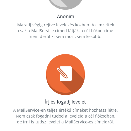
Anonim
Maradj végig rejtve levelezés közben. A címzettek
csak a MailService címed látják, a cél fiókod címe
nem derül ki sem most, sem később.
Írj és fogadj levelet
A MailService-en teljes értékű címeket hozhatsz létre.
Nem csak fogadni tudod a leveleid a cél fiókodban,
de írni is tudsz levelet a MailService-es címeidről.