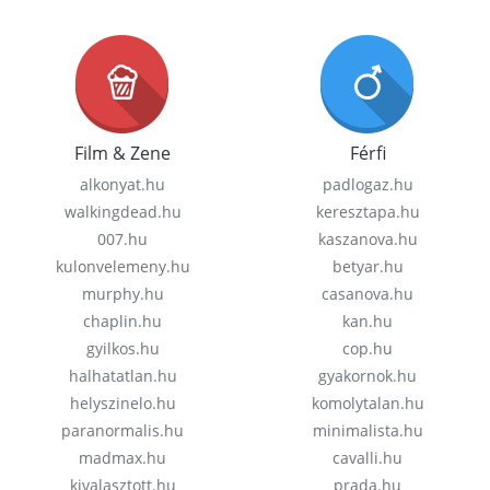
Film & Zene
Férfi
alkonyat.hu
padlogaz.hu
walkingdead.hu
keresztapa.hu
007.hu
kaszanova.hu
kulonvelemeny.hu
betyar.hu
murphy.hu
casanova.hu
chaplin.hu
kan.hu
gyilkos.hu
cop.hu
halhatatlan.hu
gyakornok.hu
helyszinelo.hu
komolytalan.hu
paranormalis.hu
minimalista.hu
madmax.hu
cavalli.hu
kivalasztott.hu
prada.hu