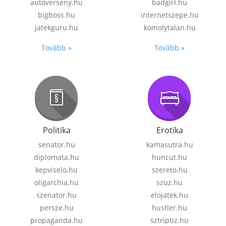
autoverseny.hu
badgirl.hu
bigboss.hu
internetszepe.hu
jatekguru.hu
komolytalan.hu
Tovább »
Tovább »
Politika
Erotika
senator.hu
kamasutra.hu
diplomata.hu
huncut.hu
kepviselo.hu
szereto.hu
oligarchia.hu
szuz.hu
szenator.hu
elojatek.hu
persze.hu
hustler.hu
propaganda.hu
sztriptiz.hu