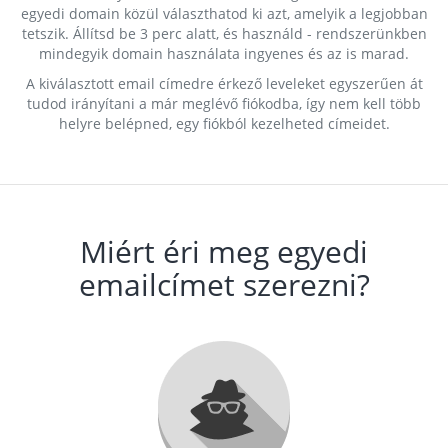
egyedi domain közül választhatod ki azt, amelyik a legjobban
tetszik. Állítsd be 3 perc alatt, és használd - rendszerünkben
mindegyik domain használata ingyenes és az is marad.
A kiválasztott email címedre érkező leveleket egyszerűen át
tudod irányítani a már meglévő fiókodba, így nem kell több
helyre belépned, egy fiókból kezelheted címeidet.
Miért éri meg egyedi
emailcímet szerezni?