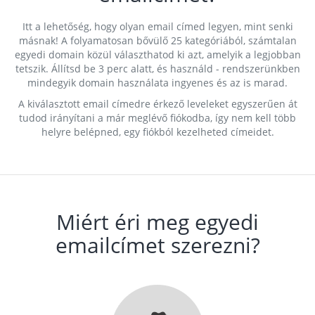
Itt a lehetőség, hogy olyan email címed legyen, mint senki
másnak! A folyamatosan bővülő 25 kategóriából, számtalan
egyedi domain közül választhatod ki azt, amelyik a legjobban
tetszik. Állítsd be 3 perc alatt, és használd - rendszerünkben
mindegyik domain használata ingyenes és az is marad.
A kiválasztott email címedre érkező leveleket egyszerűen át
tudod irányítani a már meglévő fiókodba, így nem kell több
helyre belépned, egy fiókból kezelheted címeidet.
Miért éri meg egyedi
emailcímet szerezni?