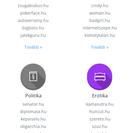
zsugabubus.hu
cindy.hu
pokerface.hu
woman.hu
autoverseny.hu
badgirl.hu
bigboss.hu
internetszepe.hu
jatekguru.hu
komolytalan.hu
Tovább »
Tovább »
Politika
Erotika
senator.hu
kamasutra.hu
diplomata.hu
huncut.hu
kepviselo.hu
szereto.hu
oligarchia.hu
szuz.hu