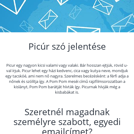
Picúr szó jelentése
Picur egy nagyon kicsi valami vagy valaki. Bár hosszan ejtjük, rövid u-
val írjuk. Picur lehet egy házi kedvenc, cica vagy kutya neve, mondjuk
egy tacskóé, ami nem nő nagyra. Szerelmes becézésként: a férfi adja a
nőnek és szólítja így. A Pom Pom meséi című rajzfilmsorozatban a
kislányt, Pom Pom barátját hívták így. Picurnak hívják még a
kisbabákat is.
Szeretnél magadnak
személyre szabott, egyedi
emailcímet?