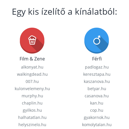
Egy kis ízelítő a kínálatból:
Film & Zene
Férfi
alkonyat.hu
padlogaz.hu
walkingdead.hu
keresztapa.hu
007.hu
kaszanova.hu
kulonvelemeny.hu
betyar.hu
murphy.hu
casanova.hu
chaplin.hu
kan.hu
gyilkos.hu
cop.hu
halhatatlan.hu
gyakornok.hu
helyszinelo.hu
komolytalan.hu