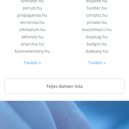
szenator.hu
elojatek.hu
persze.hu
hustler.hu
propaganda.hu
sztriptiz.hu
terrorista.hu
private.hu
ultimatum.hu
masztimarci.hu
aktivista.hu
bujasag.hu
anarchia.hu
badgirl.hu
kulonvelemeny.hu
diaklany.hu
Tovább »
Tovább »
Teljes domain lista