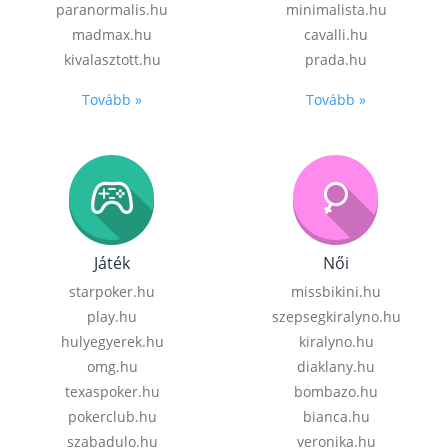
paranormalis.hu
minimalista.hu
madmax.hu
cavalli.hu
kivalasztott.hu
prada.hu
Tovább »
Tovább »
Játék
Női
starpoker.hu
missbikini.hu
play.hu
szepsegkiralyno.hu
hulyegyerek.hu
kiralyno.hu
omg.hu
diaklany.hu
texaspoker.hu
bombazo.hu
pokerclub.hu
bianca.hu
szabadulo.hu
veronika.hu