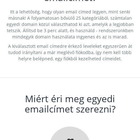
Itt a lehetőség, hogy olyan email címed legyen, mint senki
másnak! A folyamatosan bővülő 25 kategóriából, számtalan
egyedi domain közül választhatod ki azt, amelyik a legjobban
tetszik. Állítsd be 3 perc alatt, és használd - rendszerünkben
mindegyik domain használata ingyenes és az is marad.
A kiválasztott email címedre érkező leveleket egyszerűen át
tudod irányítani a már meglévő fiókodba, így nem kell több
helyre belépned, egy fiókból kezelheted címeidet.
Miért éri meg egyedi
emailcímet szerezni?