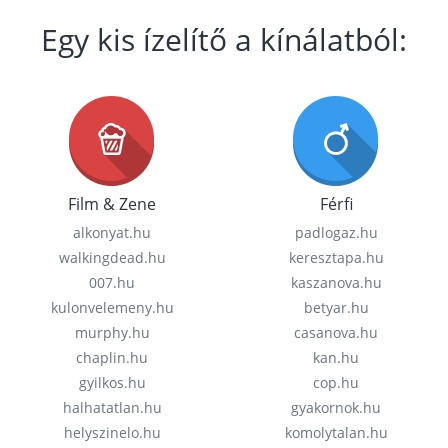
Egy kis ízelítő a kínálatból:
Film & Zene
Férfi
alkonyat.hu
padlogaz.hu
walkingdead.hu
keresztapa.hu
007.hu
kaszanova.hu
kulonvelemeny.hu
betyar.hu
murphy.hu
casanova.hu
chaplin.hu
kan.hu
gyilkos.hu
cop.hu
halhatatlan.hu
gyakornok.hu
helyszinelo.hu
komolytalan.hu