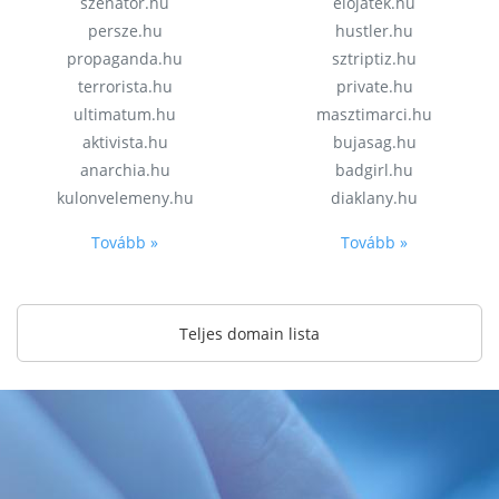
szenator.hu
elojatek.hu
persze.hu
hustler.hu
propaganda.hu
sztriptiz.hu
terrorista.hu
private.hu
ultimatum.hu
masztimarci.hu
aktivista.hu
bujasag.hu
anarchia.hu
badgirl.hu
kulonvelemeny.hu
diaklany.hu
Tovább »
Tovább »
Teljes domain lista