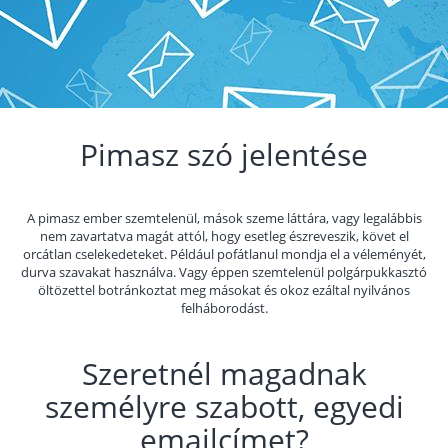
Pimasz szó jelentése
A pimasz ember szemtelenül, mások szeme láttára, vagy legalábbis
nem zavartatva magát attól, hogy esetleg észreveszik, követ el
orcátlan cselekedeteket. Például pofátlanul mondja el a véleményét,
durva szavakat használva. Vagy éppen szemtelenül polgárpukkasztó
öltözettel botránkoztat meg másokat és okoz ezáltal nyilvános
felháborodást.
Szeretnél magadnak
személyre szabott, egyedi
emailcímet?