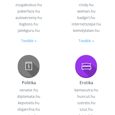
zsugabubus.hu
cindy.hu
pokerface.hu
woman.hu
autoverseny.hu
badgirl.hu
bigboss.hu
internetszepe.hu
jatekguru.hu
komolytalan.hu
Tovább »
Tovább »
Politika
Erotika
senator.hu
kamasutra.hu
diplomata.hu
huncut.hu
kepviselo.hu
szereto.hu
oligarchia.hu
szuz.hu