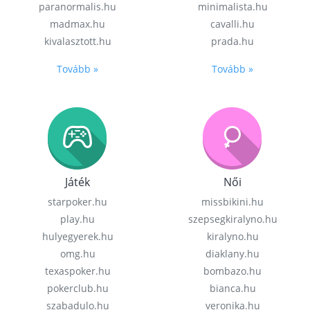
paranormalis.hu
minimalista.hu
madmax.hu
cavalli.hu
kivalasztott.hu
prada.hu
Tovább »
Tovább »
Játék
Női
starpoker.hu
missbikini.hu
play.hu
szepsegkiralyno.hu
hulyegyerek.hu
kiralyno.hu
omg.hu
diaklany.hu
texaspoker.hu
bombazo.hu
pokerclub.hu
bianca.hu
szabadulo.hu
veronika.hu