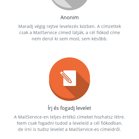
Anonim
Maradj végig rejtve levelezés közben. A címzettek
csak a MailService címed látják, a cél fiókod címe
nem derül ki sem most, sem később.
Írj és fogadj levelet
A MailService-en teljes értékű címeket hozhatsz létre.
Nem csak fogadni tudod a leveleid a cél fiókodban,
de írni is tudsz levelet a MailService-es címeidről.