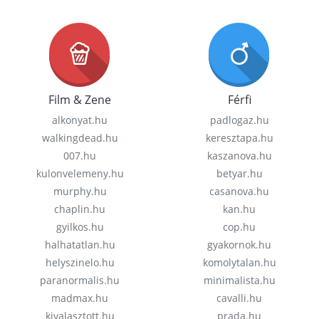
Film & Zene
Férfi
alkonyat.hu
padlogaz.hu
walkingdead.hu
keresztapa.hu
007.hu
kaszanova.hu
kulonvelemeny.hu
betyar.hu
murphy.hu
casanova.hu
chaplin.hu
kan.hu
gyilkos.hu
cop.hu
halhatatlan.hu
gyakornok.hu
helyszinelo.hu
komolytalan.hu
paranormalis.hu
minimalista.hu
madmax.hu
cavalli.hu
kivalasztott.hu
prada.hu