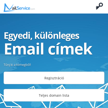
Egyedi, különleges
Email címek
Tűnj ki a tömegből!
Regisztráció
Teljes domain lista