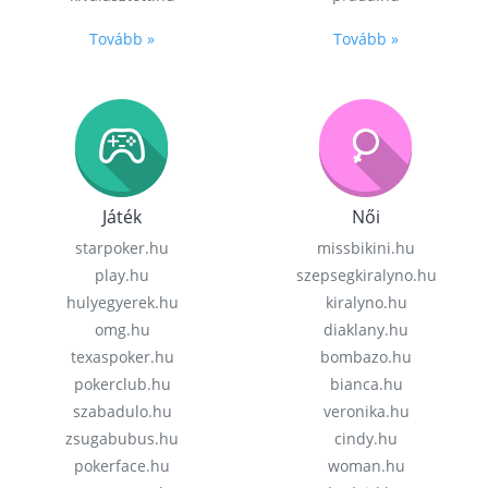
Tovább »
Tovább »
Játék
Női
starpoker.hu
missbikini.hu
play.hu
szepsegkiralyno.hu
hulyegyerek.hu
kiralyno.hu
omg.hu
diaklany.hu
texaspoker.hu
bombazo.hu
pokerclub.hu
bianca.hu
szabadulo.hu
veronika.hu
zsugabubus.hu
cindy.hu
pokerface.hu
woman.hu