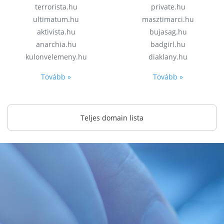
terrorista.hu
private.hu
ultimatum.hu
masztimarci.hu
aktivista.hu
bujasag.hu
anarchia.hu
badgirl.hu
kulonvelemeny.hu
diaklany.hu
Tovább »
Tovább »
Teljes domain lista