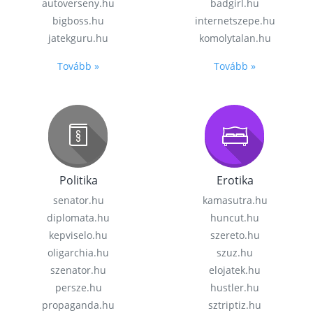
autoverseny.hu
badgirl.hu
bigboss.hu
internetszepe.hu
jatekguru.hu
komolytalan.hu
Tovább »
Tovább »
Politika
Erotika
senator.hu
kamasutra.hu
diplomata.hu
huncut.hu
kepviselo.hu
szereto.hu
oligarchia.hu
szuz.hu
szenator.hu
elojatek.hu
persze.hu
hustler.hu
propaganda.hu
sztriptiz.hu