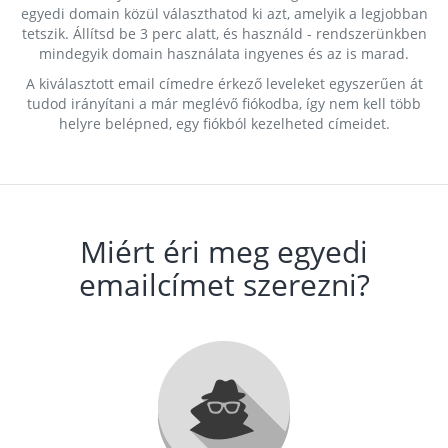
egyedi domain közül választhatod ki azt, amelyik a legjobban
tetszik. Állítsd be 3 perc alatt, és használd - rendszerünkben
mindegyik domain használata ingyenes és az is marad.
A kiválasztott email címedre érkező leveleket egyszerűen át
tudod irányítani a már meglévő fiókodba, így nem kell több
helyre belépned, egy fiókból kezelheted címeidet.
Miért éri meg egyedi
emailcímet szerezni?