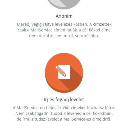
Anonim
Maradj végig rejtve levelezés közben. A címzettek
csak a MailService címed látják, a cél fiókod címe
nem derül ki sem most, sem később.
Írj és fogadj levelet
A MailService-en teljes értékű címeket hozhatsz létre.
Nem csak fogadni tudod a leveleid a cél fiókodban,
de írni is tudsz levelet a MailService-es címeidről.