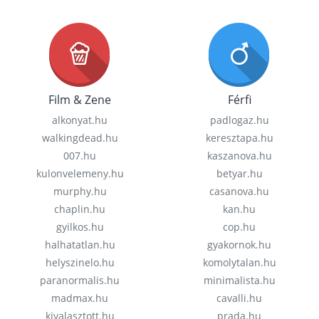
Film & Zene
Férfi
alkonyat.hu
padlogaz.hu
walkingdead.hu
keresztapa.hu
007.hu
kaszanova.hu
kulonvelemeny.hu
betyar.hu
murphy.hu
casanova.hu
chaplin.hu
kan.hu
gyilkos.hu
cop.hu
halhatatlan.hu
gyakornok.hu
helyszinelo.hu
komolytalan.hu
paranormalis.hu
minimalista.hu
madmax.hu
cavalli.hu
kivalasztott.hu
prada.hu