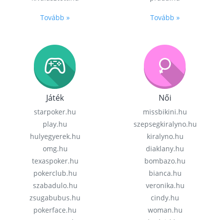
Tovább »
Tovább »
Játék
Női
starpoker.hu
missbikini.hu
play.hu
szepsegkiralyno.hu
hulyegyerek.hu
kiralyno.hu
omg.hu
diaklany.hu
texaspoker.hu
bombazo.hu
pokerclub.hu
bianca.hu
szabadulo.hu
veronika.hu
zsugabubus.hu
cindy.hu
pokerface.hu
woman.hu