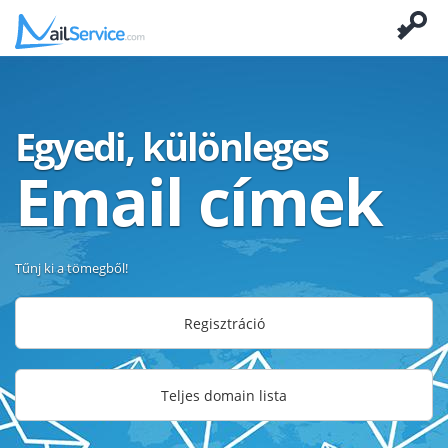
Egyedi, különleges
Email címek
Tűnj ki a tömegből!
Regisztráció
Teljes domain lista