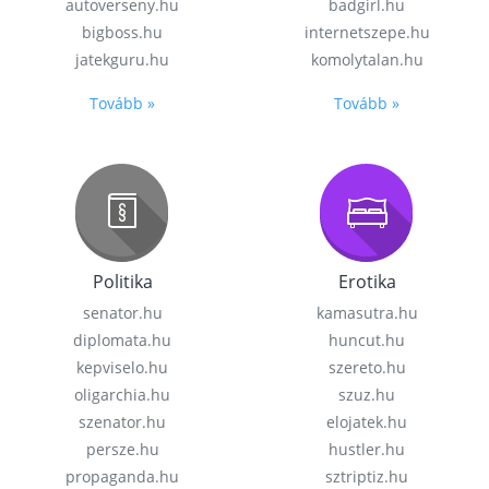
autoverseny.hu
badgirl.hu
bigboss.hu
internetszepe.hu
jatekguru.hu
komolytalan.hu
Tovább »
Tovább »
Politika
Erotika
senator.hu
kamasutra.hu
diplomata.hu
huncut.hu
kepviselo.hu
szereto.hu
oligarchia.hu
szuz.hu
szenator.hu
elojatek.hu
persze.hu
hustler.hu
propaganda.hu
sztriptiz.hu