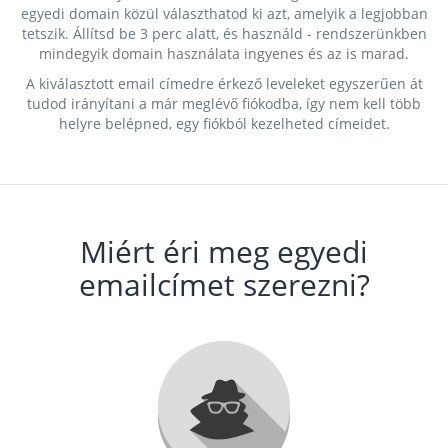
egyedi domain közül választhatod ki azt, amelyik a legjobban
tetszik. Állítsd be 3 perc alatt, és használd - rendszerünkben
mindegyik domain használata ingyenes és az is marad.
A kiválasztott email címedre érkező leveleket egyszerűen át
tudod irányítani a már meglévő fiókodba, így nem kell több
helyre belépned, egy fiókból kezelheted címeidet.
Miért éri meg egyedi
emailcímet szerezni?