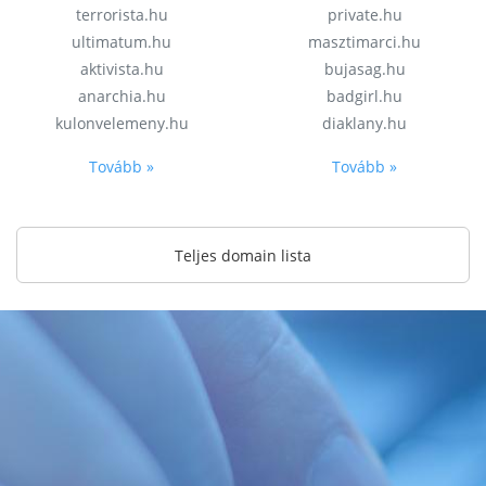
terrorista.hu
private.hu
ultimatum.hu
masztimarci.hu
aktivista.hu
bujasag.hu
anarchia.hu
badgirl.hu
kulonvelemeny.hu
diaklany.hu
Tovább »
Tovább »
Teljes domain lista