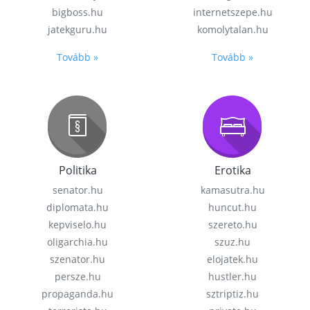
bigboss.hu
internetszepe.hu
jatekguru.hu
komolytalan.hu
Tovább »
Tovább »
Politika
Erotika
senator.hu
kamasutra.hu
diplomata.hu
huncut.hu
kepviselo.hu
szereto.hu
oligarchia.hu
szuz.hu
szenator.hu
elojatek.hu
persze.hu
hustler.hu
propaganda.hu
sztriptiz.hu