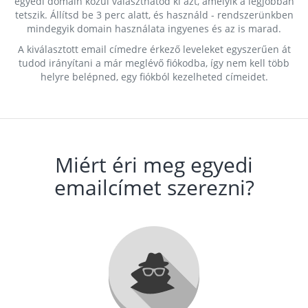
egyedi domain közül választhatod ki azt, amelyik a legjobban
tetszik. Állítsd be 3 perc alatt, és használd - rendszerünkben
mindegyik domain használata ingyenes és az is marad.
A kiválasztott email címedre érkező leveleket egyszerűen át
tudod irányítani a már meglévő fiókodba, így nem kell több
helyre belépned, egy fiókból kezelheted címeidet.
Miért éri meg egyedi
emailcímet szerezni?