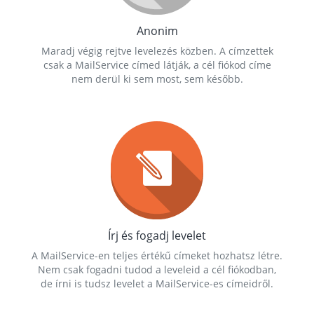
Anonim
Maradj végig rejtve levelezés közben. A címzettek
csak a MailService címed látják, a cél fiókod címe
nem derül ki sem most, sem később.
Írj és fogadj levelet
A MailService-en teljes értékű címeket hozhatsz létre.
Nem csak fogadni tudod a leveleid a cél fiókodban,
de írni is tudsz levelet a MailService-es címeidről.