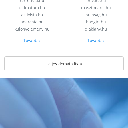
terrorista.hu
private.hu
ultimatum.hu
masztimarci.hu
aktivista.hu
bujasag.hu
anarchia.hu
badgirl.hu
kulonvelemeny.hu
diaklany.hu
Tovább »
Tovább »
Teljes domain lista