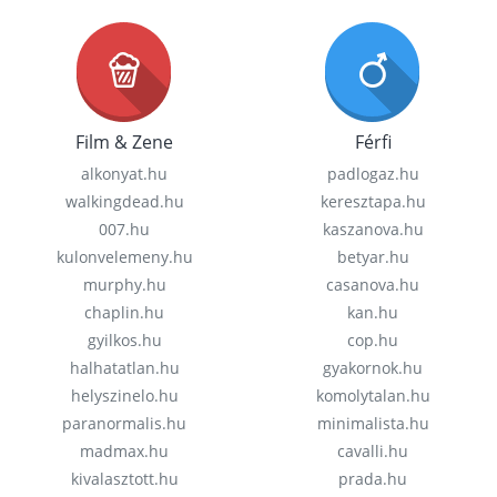
Film & Zene
Férfi
alkonyat.hu
padlogaz.hu
walkingdead.hu
keresztapa.hu
007.hu
kaszanova.hu
kulonvelemeny.hu
betyar.hu
murphy.hu
casanova.hu
chaplin.hu
kan.hu
gyilkos.hu
cop.hu
halhatatlan.hu
gyakornok.hu
helyszinelo.hu
komolytalan.hu
paranormalis.hu
minimalista.hu
madmax.hu
cavalli.hu
kivalasztott.hu
prada.hu