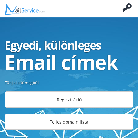
Egyedi, különleges
Email címek
Tűnj ki a tömegből!
Regisztráció
Teljes domain lista