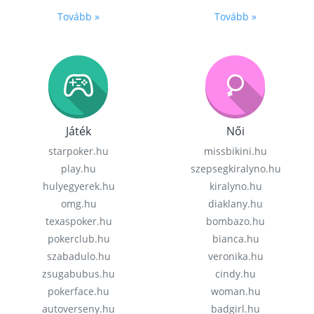
Tovább »
Tovább »
Játék
Női
starpoker.hu
missbikini.hu
play.hu
szepsegkiralyno.hu
hulyegyerek.hu
kiralyno.hu
omg.hu
diaklany.hu
texaspoker.hu
bombazo.hu
pokerclub.hu
bianca.hu
szabadulo.hu
veronika.hu
zsugabubus.hu
cindy.hu
pokerface.hu
woman.hu
autoverseny.hu
badgirl.hu