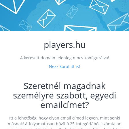
players.hu
A keresett domain jelenleg nincs konfigurálva!
Nézz körül itt is!
Szeretnél magadnak
személyre szabott, egyedi
emailcímet?
Itt a lehetőség, hogy olyan email címed legyen, mint senki
másnak! A folyamatosan bővülő 25 kategóriából, számtalan