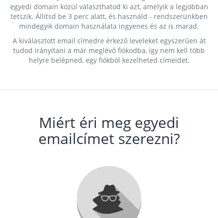
egyedi domain közül választhatod ki azt, amelyik a legjobban
tetszik. Állítsd be 3 perc alatt, és használd - rendszerünkben
mindegyik domain használata ingyenes és az is marad.
A kiválasztott email címedre érkező leveleket egyszerűen át
tudod irányítani a már meglévő fiókodba, így nem kell több
helyre belépned, egy fiókból kezelheted címeidet.
Miért éri meg egyedi
emailcímet szerezni?