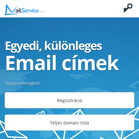
Egyedi, különleges
Email címek
Tűnj ki a tömegből!
Regisztráció
Teljes domain lista