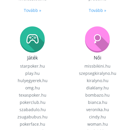
Tovább »
Tovább »
Játék
Női
starpoker.hu
missbikini.hu
play.hu
szepsegkiralyno.hu
hulyegyerek.hu
kiralyno.hu
omg.hu
diaklany.hu
texaspoker.hu
bombazo.hu
pokerclub.hu
bianca.hu
szabadulo.hu
veronika.hu
zsugabubus.hu
cindy.hu
pokerface.hu
woman.hu