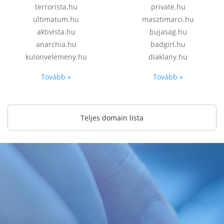
terrorista.hu
private.hu
ultimatum.hu
masztimarci.hu
aktivista.hu
bujasag.hu
anarchia.hu
badgirl.hu
kulonvelemeny.hu
diaklany.hu
Tovább »
Tovább »
Teljes domain lista