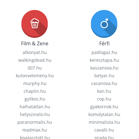
Film & Zene
Férfi
alkonyat.hu
padlogaz.hu
walkingdead.hu
keresztapa.hu
007.hu
kaszanova.hu
kulonvelemeny.hu
betyar.hu
murphy.hu
casanova.hu
chaplin.hu
kan.hu
gyilkos.hu
cop.hu
halhatatlan.hu
gyakornok.hu
helyszinelo.hu
komolytalan.hu
paranormalis.hu
minimalista.hu
madmax.hu
cavalli.hu
kivalasztott.hu
prada.hu