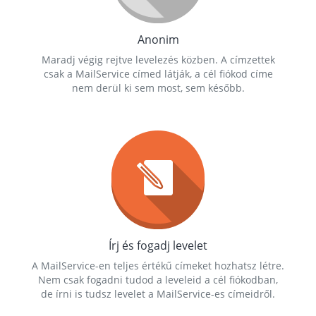
Anonim
Maradj végig rejtve levelezés közben. A címzettek
csak a MailService címed látják, a cél fiókod címe
nem derül ki sem most, sem később.
Írj és fogadj levelet
A MailService-en teljes értékű címeket hozhatsz létre.
Nem csak fogadni tudod a leveleid a cél fiókodban,
de írni is tudsz levelet a MailService-es címeidről.