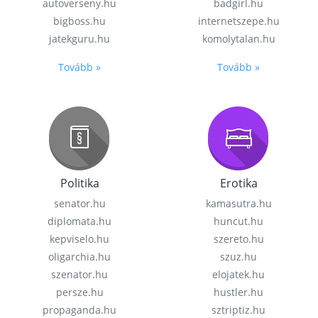
autoverseny.hu
badgirl.hu
bigboss.hu
internetszepe.hu
jatekguru.hu
komolytalan.hu
Tovább »
Tovább »
Politika
Erotika
senator.hu
kamasutra.hu
diplomata.hu
huncut.hu
kepviselo.hu
szereto.hu
oligarchia.hu
szuz.hu
szenator.hu
elojatek.hu
persze.hu
hustler.hu
propaganda.hu
sztriptiz.hu