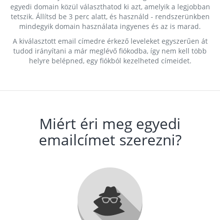
egyedi domain közül választhatod ki azt, amelyik a legjobban
tetszik. Állítsd be 3 perc alatt, és használd - rendszerünkben
mindegyik domain használata ingyenes és az is marad.
A kiválasztott email címedre érkező leveleket egyszerűen át
tudod irányítani a már meglévő fiókodba, így nem kell több
helyre belépned, egy fiókból kezelheted címeidet.
Miért éri meg egyedi
emailcímet szerezni?