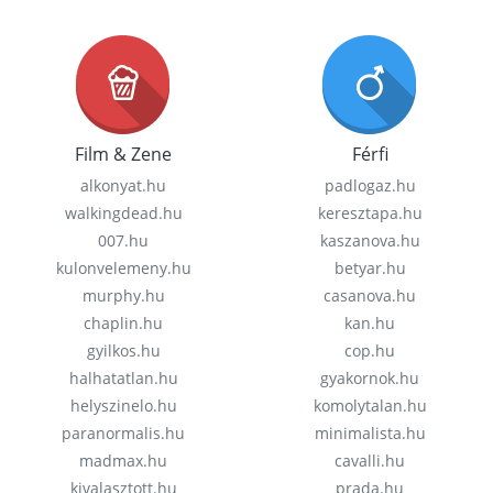
Film & Zene
Férfi
alkonyat.hu
padlogaz.hu
walkingdead.hu
keresztapa.hu
007.hu
kaszanova.hu
kulonvelemeny.hu
betyar.hu
murphy.hu
casanova.hu
chaplin.hu
kan.hu
gyilkos.hu
cop.hu
halhatatlan.hu
gyakornok.hu
helyszinelo.hu
komolytalan.hu
paranormalis.hu
minimalista.hu
madmax.hu
cavalli.hu
kivalasztott.hu
prada.hu