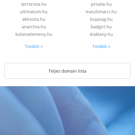
terrorista.hu
private.hu
ultimatum.hu
masztimarci.hu
aktivista.hu
bujasag.hu
anarchia.hu
badgirl.hu
kulonvelemeny.hu
diaklany.hu
Tovább »
Tovább »
Teljes domain lista