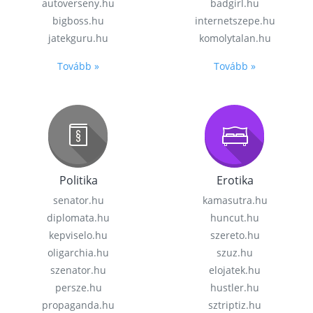
autoverseny.hu
badgirl.hu
bigboss.hu
internetszepe.hu
jatekguru.hu
komolytalan.hu
Tovább »
Tovább »
Politika
Erotika
senator.hu
kamasutra.hu
diplomata.hu
huncut.hu
kepviselo.hu
szereto.hu
oligarchia.hu
szuz.hu
szenator.hu
elojatek.hu
persze.hu
hustler.hu
propaganda.hu
sztriptiz.hu