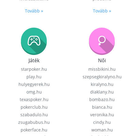
Tovább »
Tovább »
Játék
Női
starpoker.hu
missbikini.hu
play.hu
szepsegkiralyno.hu
hulyegyerek.hu
kiralyno.hu
omg.hu
diaklany.hu
texaspoker.hu
bombazo.hu
pokerclub.hu
bianca.hu
szabadulo.hu
veronika.hu
zsugabubus.hu
cindy.hu
pokerface.hu
woman.hu