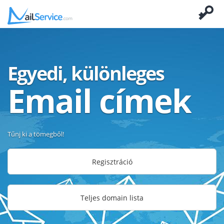
Egyedi, különleges
Email címek
Tűnj ki a tömegből!
Regisztráció
Teljes domain lista