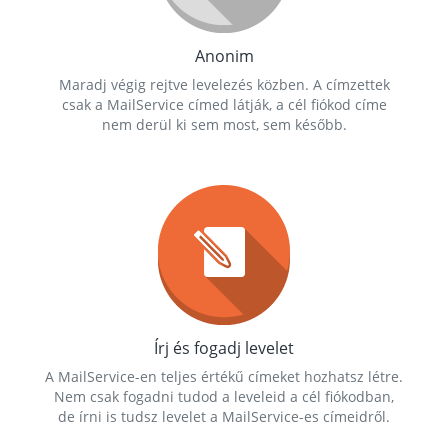
Anonim
Maradj végig rejtve levelezés közben. A címzettek
csak a MailService címed látják, a cél fiókod címe
nem derül ki sem most, sem később.
Írj és fogadj levelet
A MailService-en teljes értékű címeket hozhatsz létre.
Nem csak fogadni tudod a leveleid a cél fiókodban,
de írni is tudsz levelet a MailService-es címeidről.