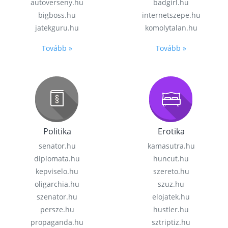
autoverseny.hu
badgirl.hu
bigboss.hu
internetszepe.hu
jatekguru.hu
komolytalan.hu
Tovább »
Tovább »
Politika
Erotika
senator.hu
kamasutra.hu
diplomata.hu
huncut.hu
kepviselo.hu
szereto.hu
oligarchia.hu
szuz.hu
szenator.hu
elojatek.hu
persze.hu
hustler.hu
propaganda.hu
sztriptiz.hu