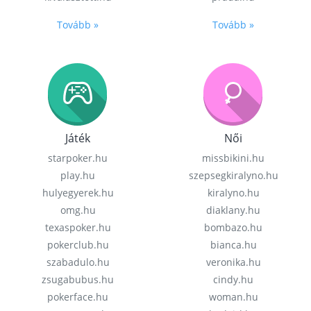
Tovább »
Tovább »
Játék
Női
starpoker.hu
missbikini.hu
play.hu
szepsegkiralyno.hu
hulyegyerek.hu
kiralyno.hu
omg.hu
diaklany.hu
texaspoker.hu
bombazo.hu
pokerclub.hu
bianca.hu
szabadulo.hu
veronika.hu
zsugabubus.hu
cindy.hu
pokerface.hu
woman.hu