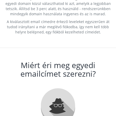
egyedi domain közül választhatod ki azt, amelyik a legjobban
tetszik. Állítsd be 3 perc alatt, és használd - rendszerünkben
mindegyik domain használata ingyenes és az is marad.
A kiválasztott email címedre érkező leveleket egyszerűen át
tudod irányítani a már meglévő fiókodba, így nem kell több
helyre belépned, egy fiókból kezelheted címeidet.
Miért éri meg egyedi
emailcímet szerezni?