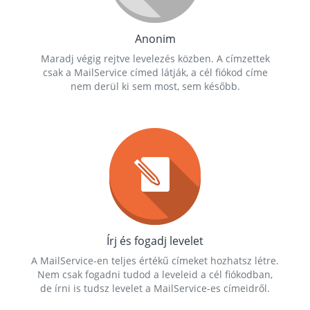
Anonim
Maradj végig rejtve levelezés közben. A címzettek
csak a MailService címed látják, a cél fiókod címe
nem derül ki sem most, sem később.
Írj és fogadj levelet
A MailService-en teljes értékű címeket hozhatsz létre.
Nem csak fogadni tudod a leveleid a cél fiókodban,
de írni is tudsz levelet a MailService-es címeidről.