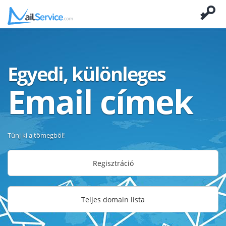
Egyedi, különleges
Email címek
Tűnj ki a tömegből!
Regisztráció
Teljes domain lista