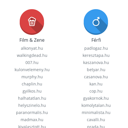
Film & Zene
Férfi
alkonyat.hu
padlogaz.hu
walkingdead.hu
keresztapa.hu
007.hu
kaszanova.hu
kulonvelemeny.hu
betyar.hu
murphy.hu
casanova.hu
chaplin.hu
kan.hu
gyilkos.hu
cop.hu
halhatatlan.hu
gyakornok.hu
helyszinelo.hu
komolytalan.hu
paranormalis.hu
minimalista.hu
madmax.hu
cavalli.hu
kivalasztott.hu
prada.hu