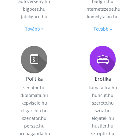
autoverseny.hu
badgirl.hu
bigboss.hu
internetszepe.hu
jatekguru.hu
komolytalan.hu
Tovább »
Tovább »
Politika
Erotika
senator.hu
kamasutra.hu
diplomata.hu
huncut.hu
kepviselo.hu
szereto.hu
oligarchia.hu
szuz.hu
szenator.hu
elojatek.hu
persze.hu
hustler.hu
propaganda.hu
sztriptiz.hu