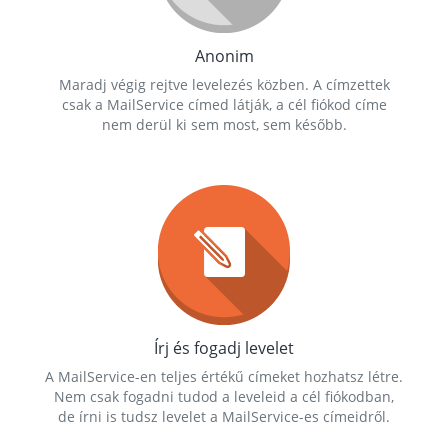
Anonim
Maradj végig rejtve levelezés közben. A címzettek
csak a MailService címed látják, a cél fiókod címe
nem derül ki sem most, sem később.
Írj és fogadj levelet
A MailService-en teljes értékű címeket hozhatsz létre.
Nem csak fogadni tudod a leveleid a cél fiókodban,
de írni is tudsz levelet a MailService-es címeidről.