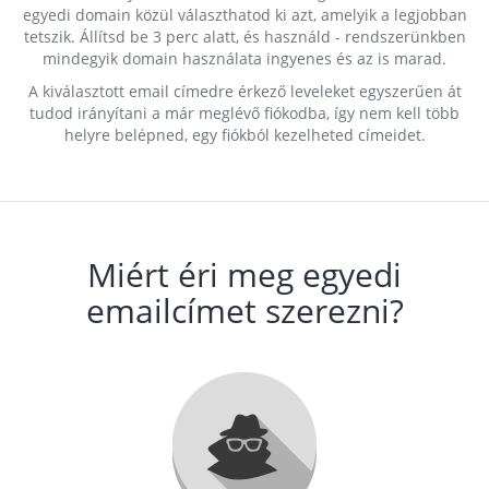
egyedi domain közül választhatod ki azt, amelyik a legjobban
tetszik. Állítsd be 3 perc alatt, és használd - rendszerünkben
mindegyik domain használata ingyenes és az is marad.
A kiválasztott email címedre érkező leveleket egyszerűen át
tudod irányítani a már meglévő fiókodba, így nem kell több
helyre belépned, egy fiókból kezelheted címeidet.
Miért éri meg egyedi
emailcímet szerezni?