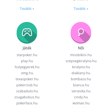
Tovább »
Tovább »
Játék
Női
starpoker.hu
missbikini.hu
play.hu
szepsegkiralyno.hu
hulyegyerek.hu
kiralyno.hu
omg.hu
diaklany.hu
texaspoker.hu
bombazo.hu
pokerclub.hu
bianca.hu
szabadulo.hu
veronika.hu
zsugabubus.hu
cindy.hu
pokerface.hu
woman.hu