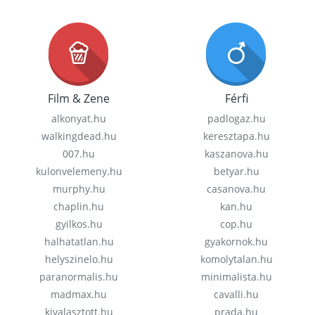
Film & Zene
Férfi
alkonyat.hu
padlogaz.hu
walkingdead.hu
keresztapa.hu
007.hu
kaszanova.hu
kulonvelemeny.hu
betyar.hu
murphy.hu
casanova.hu
chaplin.hu
kan.hu
gyilkos.hu
cop.hu
halhatatlan.hu
gyakornok.hu
helyszinelo.hu
komolytalan.hu
paranormalis.hu
minimalista.hu
madmax.hu
cavalli.hu
kivalasztott.hu
prada.hu