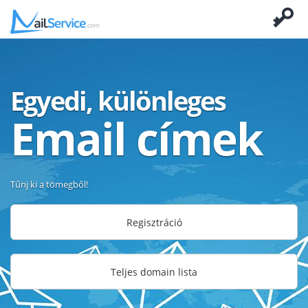
Egyedi, különleges
Email címek
Tűnj ki a tömegből!
Regisztráció
Teljes domain lista