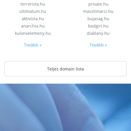
terrorista.hu
private.hu
ultimatum.hu
masztimarci.hu
aktivista.hu
bujasag.hu
anarchia.hu
badgirl.hu
kulonvelemeny.hu
diaklany.hu
Tovább »
Tovább »
Teljes domain lista